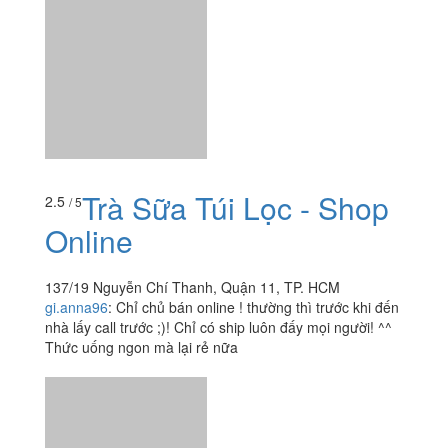
Trà Sữa Túi Lọc - Shop
2.5
/ 5
Online
137/19 Nguyễn Chí Thanh, Quận 11, TP. HCM
gi.anna96
:
Chỉ chủ bán online ! thường thì trước khi đến
nhà lấy call trước ;)! Chỉ có ship luôn đấy mọi người! ^^
Thức uống ngon mà lại rẻ nữa
Trà Sữa Nabi - Shop
4.5
/ 5