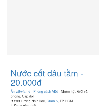
Nước cốt dâu tằm -
20.000đ
Ăn vặt/vỉa hè
-
Phòng cách Việt
-
Nhóm hội
,
Giới văn
phòng
,
Cặp đôi
239 Lương Nhữ Học,
Quận 5
, TP. HCM
Đang cập nhật