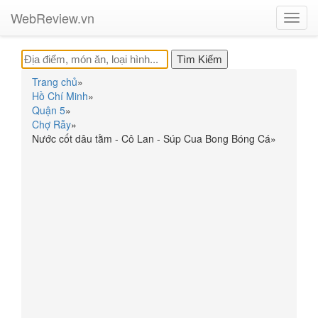
WebReview.vn
Toggl
navig
Trang chủ
»
Hồ Chí Minh
»
Quận 5
»
Chợ Rẫy
»
Nước cốt dâu tằm - Cô Lan - Súp Cua Bong Bóng Cá
»