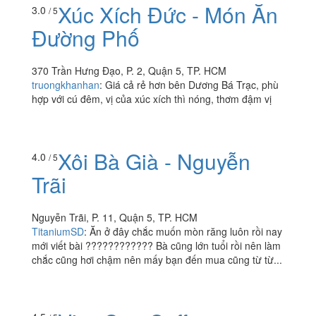
Xúc Xích Đức - Món Ăn
3.0
/ 5
Đường Phố
370 Trần Hưng Đạo, P. 2, Quận 5, TP. HCM
truongkhanhan
:
Giá cả rẻ hơn bên Dương Bá Trạc, phù
hợp với cú đêm, vị của xúc xích thì nóng, thơm đậm vị
Xôi Bà Già - Nguyễn
4.0
/ 5
Trãi
Nguyễn Trãi, P. 11, Quận 5, TP. HCM
TitaniumSD
:
Ăn ở đây chắc muốn mòn răng luôn rồi nay
mới viết bài ???????????? Bà cũng lớn tuổi rồi nên làm
chắc cũng hơi chậm nên mấy bạn đến mua cũng từ từ...