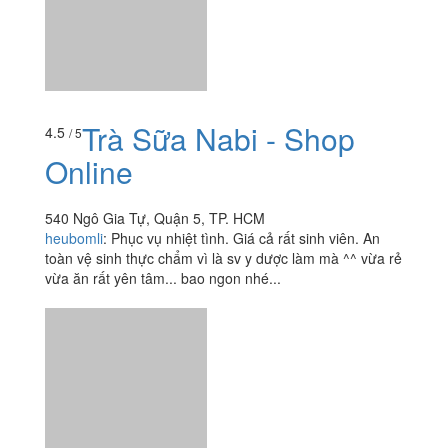
Online
540 Ngô Gia Tự, Quận 5, TP. HCM
heubomli
:
Phục vụ nhiệt tình. Giá cả rất sinh viên. An
toàn vệ sinh thực chẩm vì là sv y dược làm mà ^^ vừa rẻ
vừa ăn rất yên tâm... bao ngon nhé...
Xem thêm
Ăn uống
-
Du lịch
-
Cưới hỏi
-