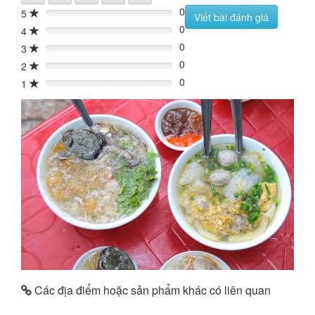
0
5
0%
Viết bài đánh giá
0
4
0%
0
3
0%
0
2
0%
0
1
0%
Các địa điểm hoặc sản phẩm khác có liên quan