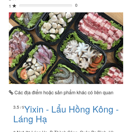
0
1
0%
Các địa điểm hoặc sản phẩm khác có liên quan
Yixin - Lẩu Hồng Kông -
3.5
/ 5
Láng Hạ