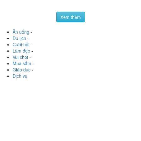
Trà Sữa Tocotoco -
2.8
/ 5
Láng Hạ
124 Láng Hạ, P. Láng Hạ, Quận Đống Đa, Hà Nội
phamquynhgiang04
:
➡Cả 2 có vị khá ổn. Trân châu nấu
vừa. Hãng có nhiều cơ sở và có nhiều mã nhg đồ uống
mình thấy ở đây ko có j đặc sắc cho...
Xem thêm
Ăn uống
-
Du lịch
-
Cưới hỏi
-
Làm đẹp
-
Vui chơi
-
Mua sắm
-
Giáo dục
-
Dịch vụ