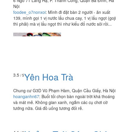
6 Ngõ 71 Láng Hạ, P. Thành Công, Quận Ba Đình, Hà
Nội
foodee_o7nonxoi
:
Mình đi đặt bàn 2 người - ăn xuất
139, mình gọi 1 vị nước lẩu chua cay, 1 vị lẩu ngọt (goji
thì phải) mà vị lẩu ngọt thì như kiểu đổ nước sôi rồi...
Yên Hoa Trà
3.5
/ 5
Chung cư G3D Vũ Phạm Hàm, Quận Cầu Giấy, Hà Nội
hoanganhn67
:
Buổi tối chọn bàn ngoài trời khá thoáng
và mát mẻ. Không gian xanh, ngắm các cụ chơi cờ
tướng nữa. Giá đồ uống tương đối rẻ.