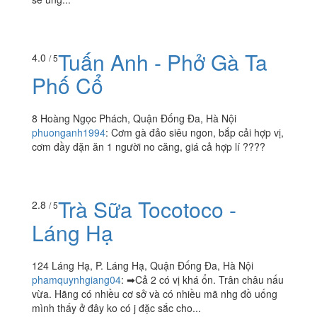
Bún Nem
110 E3 Thái Thịnh, P. Thịnh Quang, Quận Đống Đa, Hà
Nội
nguyenvananh15588
:
Mình thường xuyên gọi bún chả ở
đây. Suất chả khá đầy đặn. Chả nướng thơm mềm, ăn
vừa miệng. Rất thích chả miếng ở đây ăn bao ngon. Vẫn
sẽ ủng...
Tuấn Anh - Phở Gà Ta
4.0
/ 5
Phố Cổ
8 Hoàng Ngọc Phách, Quận Đống Đa, Hà Nội
phuonganh1994
:
Cơm gà đảo siêu ngon, bắp cải hợp vị,
cơm đầy đặn ăn 1 người no căng, giá cả hợp lí ????