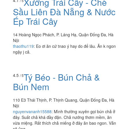
Xưởng Trái Cây - Chè
4.1
/ 5
Sầu Liên Đà Nẵng & Nước
Ép Trái Cây
14 Hoàng Ngọc Phách, P. Láng Hạ, Quận Đống Đa, Hà
Nội
thaothu119
:
Eo ơi ăn cứ tnao ý hay do để lâu. Ăn k ngon
ngậy j cả.
Tý Béo - Bún Chả &
4.5
/ 5