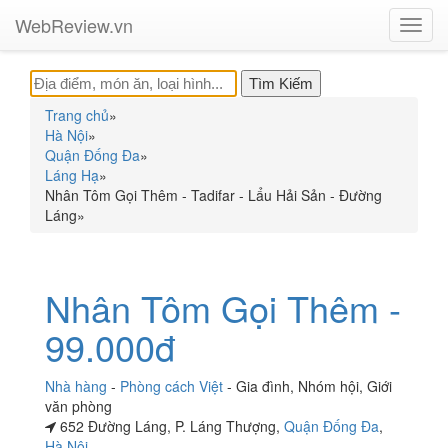
WebReview.vn
Toggl
navig
Trang chủ
»
Hà Nội
»
Quận Đống Đa
»
Láng Hạ
»
Nhân Tôm Gọi Thêm - Tadifar - Lẩu Hải Sản - Đường
Láng
»
Nhân Tôm Gọi Thêm -
99.000đ
Nhà hàng
-
Phòng cách Việt
-
Gia đình
,
Nhóm hội
,
Giới
văn phòng
652 Đường Láng, P. Láng Thượng,
Quận Đống Đa
,
Hà Nội