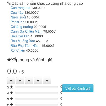
Các sản phẩm khác có cùng nhà cung cấp
Cua rang me
130.000đ
Cua hấp
130.000đ
Nước suối
15.000đ
Pepsi lon
20.000đ
Cá lăng nướng
99.000đ
Cánh Gà Chiên Mắm
79.000đ
Rau Cải Xào
45.000đ
Rau Muống Xào
45.000đ
Đậu Phụ Tẩm Hành
45.000đ
Xôi Chiên
45.000đ
Xếp hạng và đánh giá
0.0
/ 5
0
5
0%
Viết bài đánh giá
0
4
0%
0
3
0%
0
2
0%