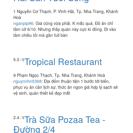
Trùng Dương Quán -
2.9
/ 5
Hải Sản Tươi Sống
1 Nguyễn Cơ Thạch, P. Vĩnh Hải, Tp. Nha Trang, Khánh
Hoà
nganpip96
:
Giá cũng vừa phải. K mắc quá. Đồ ăn chỉ
tầm cỡ 6/10. Nhưng thấy quán này cực kì đông. Đi vào
tầm chiều tối mà gần full bàn
Tropical Restaurant
5.0
/ 5
9 Phạm Ngọc Thạch, Tp. Nha Trang, Khánh Hoà