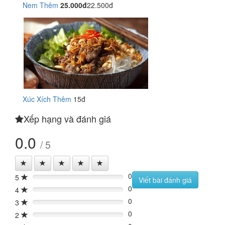
Nem Thêm
25.000đ
22.500đ
Xúc Xích Thêm
15đ
Xếp hạng và đánh giá
0.0
/ 5
0
5
0%
Viết bài đánh giá
0
4
0%
0
3
0%
0
2
0%