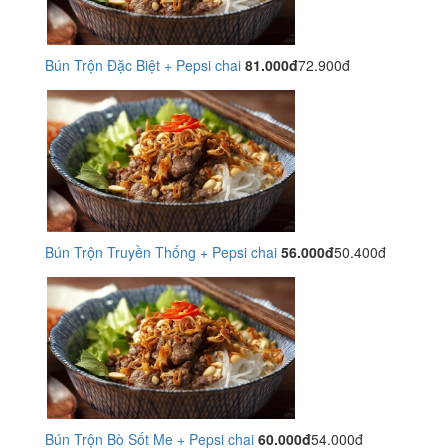
Bún Trộn Đặc Biệt + Pepsi chai
81.000đ
72.900đ
Bún Trộn Truyền Thống + Pepsi chai
56.000đ
50.400đ
Bún Trộn Bò Sốt Me + Pepsi chai
60.000đ
54.000đ