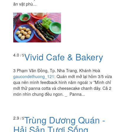
ăn vặt phù...
Vivid Cafe & Bakery
4.0
/ 5
3 Phạm Văn Đồng, Tp. Nha Trang, Khánh Hoà
gaucondethuong_121
:
Quán mới mở lại hôm 3/5 vừa
qua nên mình feedback hình năm ngoái :v *Mình chỉ
mới thử panna cotta và cheesecake chanh dây. Cả 2
món nhìn chung đều ngon. _ Panna...