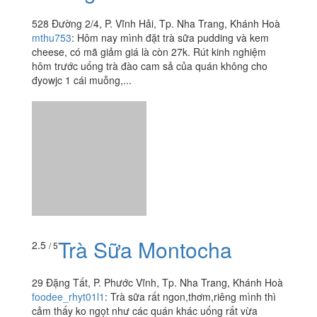
nguynnhn5368
:
Địa đểm thuận tiện 1 bước tới biển,
phục vụ ân cần lịch sự, thức ăn ngon giá hợp lý sạch sẽ
vệ sinh, quán thiết kế đẹp mắt
Trà Sữa Pozaa Tea -
2.4
/ 5
Đường 2/4
528 Đường 2/4, P. Vĩnh Hải, Tp. Nha Trang, Khánh Hoà
mthu753
:
Hôm nay mình đặt trà sữa pudding và kem
cheese, có mã giảm giá là còn 27k. Rút kinh nghiệm
hôm trước uống trà đào cam sả của quán không cho
đyowjc 1 cái muỗng,...