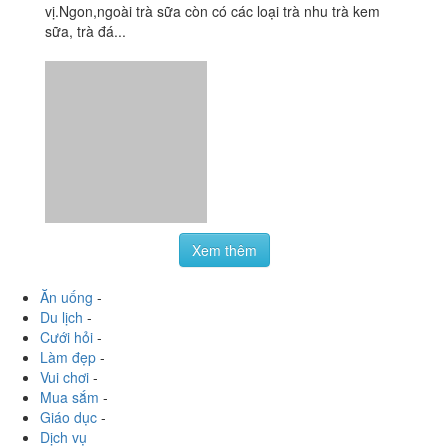
Trà Sữa Montocha
2.5
/ 5
29 Đặng Tất, P. Phước Vĩnh, Tp. Nha Trang, Khánh Hoà
foodee_rhyt01l1
:
Trà sữa rất ngon,thơm,riêng mình thì
cảm thấy ko ngọt như các quán khác uống rất vừa
vị.Ngon,ngoài trà sữa còn có các loại trà nhu trà kem
sữa, trà đá...
Xem thêm
Ăn uống
-
Du lịch
-
Cưới hỏi
-
Làm đẹp
-
Vui chơi
-
Mua sắm
-
Giáo dục
-
Dịch vụ