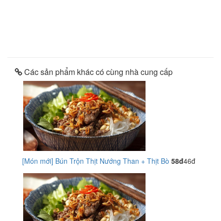
Các sản phẩm khác có cùng nhà cung cấp
[Món mới] Bún Trộn Thịt Nướng Than + Thịt Bò
58đ
46đ