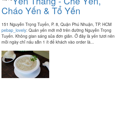
Yến Thăng - Chè Yến,
Cháo Yến & Tổ Yến
151 Nguyễn Trọng Tuyển, P. 8, Quận Phú Nhuận, TP. HCM
pebap_lovely
:
Quán yến mới mở trên đường Nguyễn Trọng
Tuyển. Không gian sáng sủa đơn giản. Ở đây là yến tươi nên
mỗi ngày chỉ nấu sẵn 1 ít để khách vào order là...