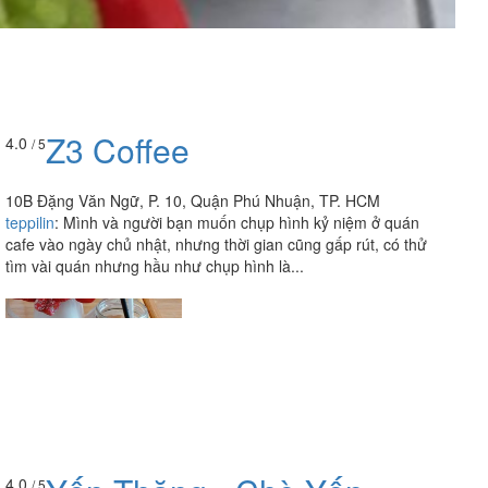
Z3 Coffee
4.0
/ 5
10B Đặng Văn Ngữ, P. 10, Quận Phú Nhuận, TP. HCM
teppilin
:
Mình và người bạn muốn chụp hình kỷ niệm ở quán
cafe vào ngày chủ nhật, nhưng thời gian cũng gấp rút, có thử
tìm vài quán nhưng hầu như chụp hình là...
4.0
/ 5