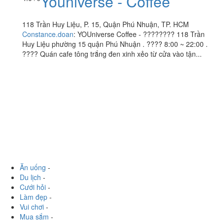
Youniverse - Coffee
118 Trần Huy Liệu, P. 15, Quận Phú Nhuận, TP. HCM
Constance.doan
:
YOUniverse Coffee - ???????? 118 Trần
Huy Liệu phường 15 quận Phú Nhuận . ???? 8:00 ~ 22:00 .
???? Quán cafe tông trắng đen xinh xẻo từ cửa vào tận...
Ăn uống
-
Du lịch
-
Cưới hỏi
-
Làm đẹp
-
Vui chơi
-
Mua sắm
-