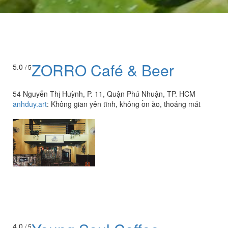
ZORRO Café & Beer
5.0
/ 5
54 Nguyễn Thị Huỳnh, P. 11, Quận Phú Nhuận, TP. HCM
anhduy.art
:
Không gian yên tĩnh, không ồn ào, thoáng mát
4.0
/ 5