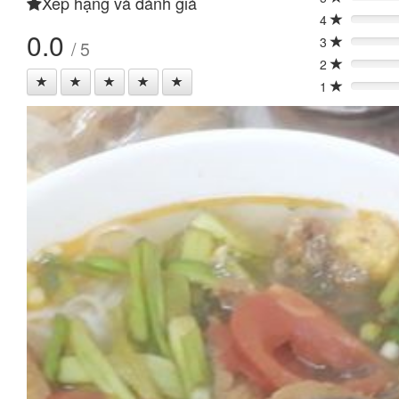
Xếp hạng và đánh giá
0%
4
0%
0.0
3
/ 5
0%
2
0%
1
0%