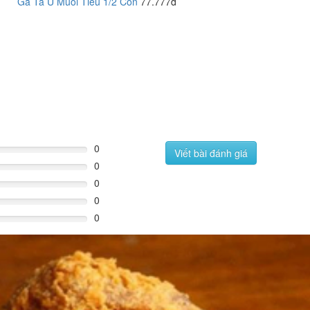
Gà Ta Ủ Muối Tiêu 1/2 Con
77.777đ
0
Viết bài đánh giá
0
0
0
0