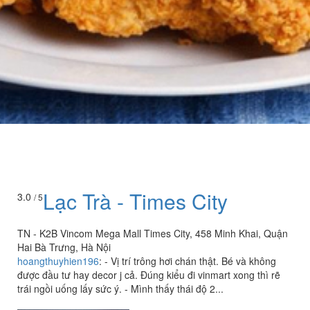
Lạc Trà - Times City
3.0
/ 5
TN - K2B Vincom Mega Mall Times City, 458 Minh Khai, Quận
Hai Bà Trưng, Hà Nội
hoangthuyhien196
:
- Vị trí trông hơi chán thật. Bé và không
được đầu tư hay decor j cả. Đúng kiểu đi vinmart xong thì rẽ
trái ngồi uống lấy sức ý. - Mình thấy thái độ 2...