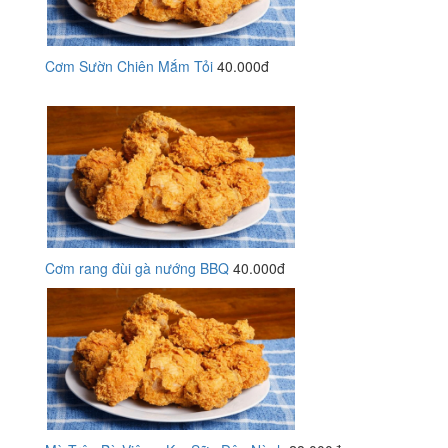
Cơm Sườn Chiên Mắm Tỏi
40.000đ
Cơm rang đùi gà nướng BBQ
40.000đ