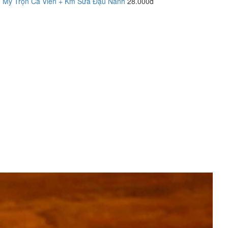
Mỳ Trộn Cá Viên + Km Sữa Đậu Nành
28.000đ