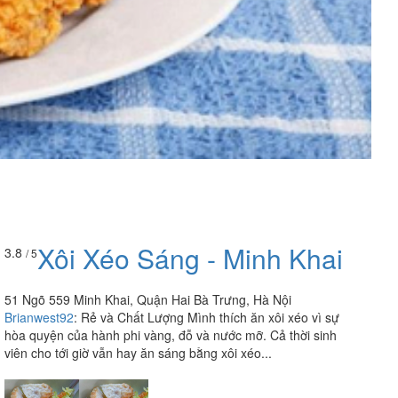
Xôi Xéo Sáng - Minh Khai
3.8
/ 5
51 Ngõ 559 Minh Khai, Quận Hai Bà Trưng, Hà Nội
Brianwest92
:
Rẻ và Chất Lượng Mình thích ăn xôi xéo vì sự
hòa quyện của hành phi vàng, đỗ và nước mỡ. Cả thời sinh
viên cho tới giờ vẫn hay ăn sáng bằng xôi xéo...