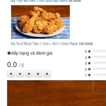
Mỳ Trộn Bò Viên + Km Sữa Đậu Nành
28.000đ
Gà Ta Ủ Muối Tiêu 1 Con + Km 1 Chai Pepsi
150.000đ
5
Xếp hạng và đánh giá
0%
4
0%
0.0
3
/ 5
0%
2
0%
1
0%