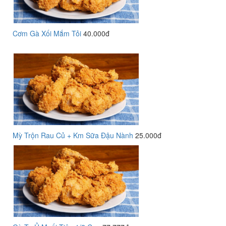
Cơm Gà Xối Mắm Tỏi
40.000đ
Mỳ Trộn Rau Củ + Km Sữa Đậu Nành
25.000đ