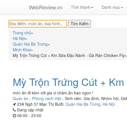
WebReview.vn
Tỉnh thành
Danh mục
Trang chủ
»
Hà Nội
»
Quận Hai Bà Trưng
»
Minh Khai
»
Mỳ Trộn Trứng Cút + Km Sữa Đậu Nành - Gà Rán Chicken Fly
»
Mỳ Trộn Trứng Cút + Km
món ăn đi kèm với gia vị chấm,ăn bao ngon !
Quán ăn
-
Phòng cách Việt
-
Sinh viên
,
Gia đình
,
Nhóm hội
,
Giớ
23A Ngõ 37 Mạc Thị Bưởi,
Quận Hai Bà Trưng
,
Hà Nội
Đang cập nhật
06:00 - 23:00