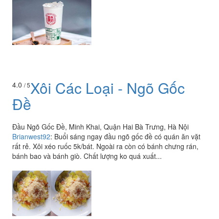
Xôi Các Loại - Ngõ Gốc
4.0
/ 5
Đề
Đầu Ngõ Gốc Đề, Minh Khai, Quận Hai Bà Trưng, Hà Nội
Brianwest92
:
Buổi sáng ngay đầu ngõ gốc đề có quán ăn vặt
rất rẻ. Xôi xéo ruốc 5k/bát. Ngoài ra còn có bánh chưng rán,
bánh bao và bánh giò. Chất lượng ko quá xuất...