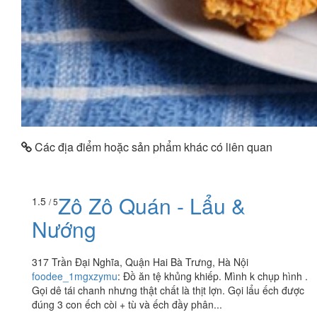
Các địa điểm hoặc sản phẩm khác có liên quan
Zô Zô Quán - Lẩu &
1.5
/ 5
Nướng
317 Trần Đại Nghĩa, Quận Hai Bà Trưng, Hà Nội
foodee_1mgxzymu
:
Đồ ăn tệ khủng khiếp. Mình k chụp hình .
Gọi dê tái chanh nhưng thật chất là thịt lợn. Gọi lẩu ếch được
đúng 3 con ếch còi + tù và ếch đầy phân...