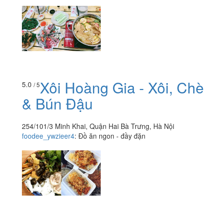
Xôi Hoàng Gia - Xôi, Chè
5.0
/ 5
& Bún Đậu
254/101/3 Minh Khai, Quận Hai Bà Trưng, Hà Nội
foodee_ywzieer4
:
Đồ ăn ngon - đầy đặn