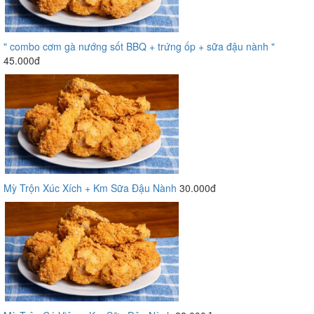
" combo cơm gà nướng sốt BBQ + trứng ốp + sữa đậu nành "
45.000đ
Mỳ Trộn Xúc Xích + Km Sữa Đậu Nành
30.000đ