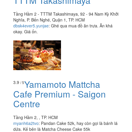
TTTM Takashimaya
Tầng Hầm 2 - TTTM Takashimaya, 92 - 94 Nam Kỳ Khởi
Nghĩa, P. Bến Nghé, Quận 1, TP. HCM
dbsk4ever5.yunjae
:
Ghé qua mua đồ ăn trưa. Ăn khá
okay. Giá ổn.
Yamamoto Mattcha
3.9
/ 5
Cafe Premium - Saigon
Centre
Tầng Hầm 2, , TP. HCM
myanh6a2tvo
:
Pandan Cake 52k, hay còn gọi là bánh lá
dứa. Kế bên là Matcha Cheese Cake 55k