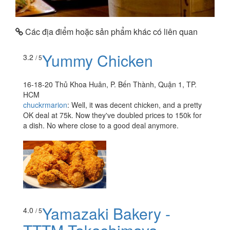
Các địa điểm hoặc sản phẩm khác có liên quan
Yummy Chicken
3.2
/ 5
16-18-20 Thủ Khoa Huân, P. Bến Thành, Quận 1, TP.
HCM
chuckrmarion
:
Well, it was decent chicken, and a pretty
OK deal at 75k. Now they've doubled prices to 150k for
a dish. No where close to a good deal anymore.
Yamazaki Bakery -
4.0
/ 5