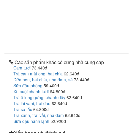
Các sản phẩm khác có cùng nhà cung cấp
Cam tươi
73.440đ
Trà cam mật ong, hạt chia
62.640đ
Dừa non, hạt chia, nha đam, sả
73.440đ
Sữa đậu phộng
59.400đ
Xí muội chanh tươi
64.800đ
Trà ô long gừng, chanh dây
62.640đ
Trà lài vani, trái đào
62.640đ
Trà sả tắc
64.800đ
Trà xanh, trái vải, nha đam
62.640đ
Sữa đậu nành lạnh
52.920đ
Xếp hạng và đánh giá