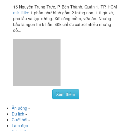
Xôi Gà Number One -
2.5
/ 5
Nguyễn Trung Trực
15 Nguyễn Trung Trực, P. Bến Thành, Quận 1, TP. HCM
mik.little
:
1 phần như hình gồm 2 trứng non, 1 ít gà xé,
phá lấu và lạp xưởng. Xôi cũng mềm, vừa ăn. Nhưng
bảo là ngon thì k hẳn. 40k chỉ đc cái xôi nhiều nhưng
đồ...
Xem thêm