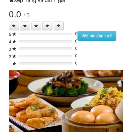
0.0
/ 5
0
5
0%
Viết bài đánh giá
0
4
0%
0
3
0%
0
2
0%
0
1
0%