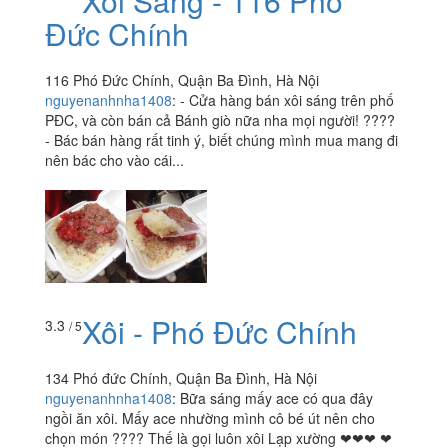
Xôi Sáng - 116 Phó
Đức Chính
116 Phó Đức Chính, Quận Ba Đình, Hà Nội
nguyenanhnha1408
:
- Cửa hàng bán xôi sáng trên phố
PĐC, và còn bán cả Bánh giò nữa nha mọi người! ????
- Bác bán hàng rất tinh ý, biết chúng mình mua mang đi
nên bác cho vào cái...
Xôi - Phó Đức Chính
3.3
/ 5
134 Phó đức Chính, Quận Ba Đình, Hà Nội
nguyenanhnha1408
:
Bữa sáng mấy ace có qua đây
ngồi ăn xôi. Mấy ace nhường mình cô bé út nên cho
chọn món ???? Thế là gọi luôn xôi Lạp xường ❤❤❤ ❤