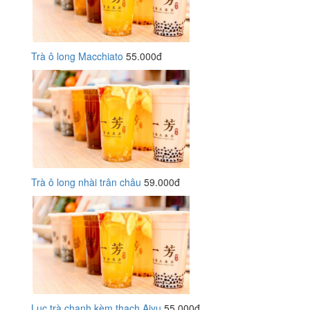
Trà ô long Macchiato
55.000đ
Trà ô long nhài trân châu
59.000đ
Lục trà chanh kèm thạch Aiyu
55.000đ