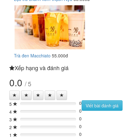
Trà đen Macchiato
55.000đ
Xếp hạng và đánh giá
0.0
/ 5
0
5
0%
Viết bài đánh giá
0
4
0%
0
3
0%
0
2
0%
0
1
0%