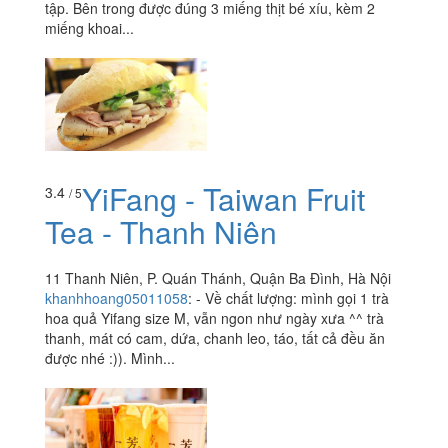
tập. Bên trong được đúng 3 miếng thịt bé xíu, kèm 2
miếng khoai...
YiFang - Taiwan Fruit
3.4
/ 5
Tea - Thanh Niên
11 Thanh Niên, P. Quán Thánh, Quận Ba Đình, Hà Nội
khanhhoang05011058
:
- Về chất lượng: mình gọi 1 trà
hoa quả Yifang size M, vẫn ngon như ngày xưa ^^ trà
thanh, mát có cam, dứa, chanh leo, táo, tất cả đều ăn
được nhé :)). Mình...