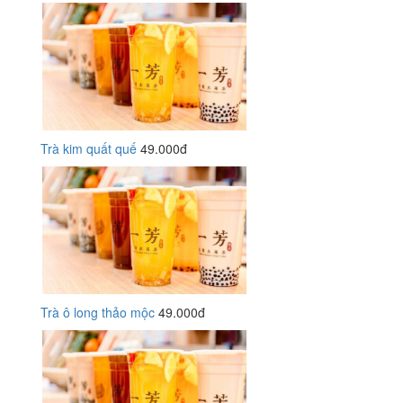
Trà kim quất quế
49.000đ
Trà ô long thảo mộc
49.000đ