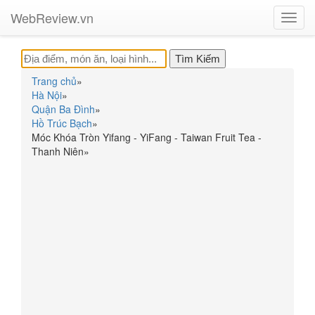
WebReview.vn
Toggl
navig
Trang chủ
»
Hà Nội
»
Quận Ba Đình
»
Hồ Trúc Bạch
»
Móc Khóa Tròn Yifang - YiFang - Taiwan Fruit Tea -
Thanh Niên
»