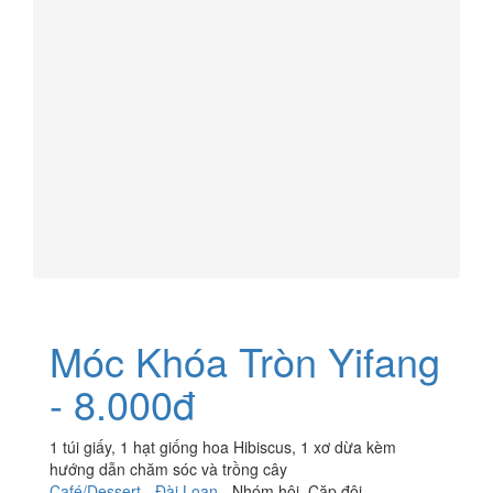
Móc Khóa Tròn Yifang
- 8.000đ
1 túi giấy, 1 hạt giống hoa Hibiscus, 1 xơ dừa kèm
hướng dẫn chăm sóc và trồng cây
Café/Dessert
-
Đài Loan
-
Nhóm hội
,
Cặp đôi