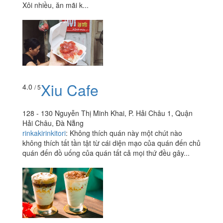
Xôi nhiều, ăn mãi k...
Xiu Cafe
4.0
/ 5
128 - 130 Nguyễn Thị Minh Khai, P. Hải Châu 1, Quận
Hải Châu, Đà Nẵng
rinkakirinkitori
:
Không thích quán này một chút nào
không thích tất tần tật từ cái diện mạo của quán đến chủ
quán đến đồ uống của quán tất cả mọi thứ đều gây...