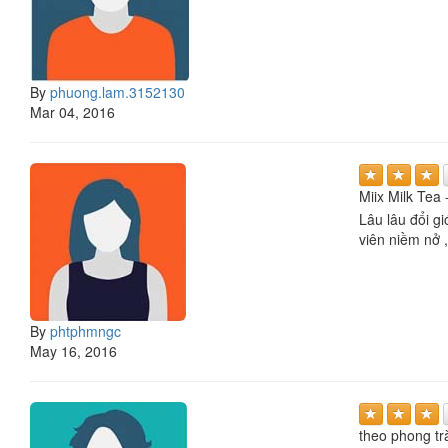
By
phuong.lam.3152130
Mar 04, 2016
Miix Milk Tea
Lâu lâu đổi gio
viên niềm nở ,
By
phtphmngc
May 16, 2016
theo phong tr