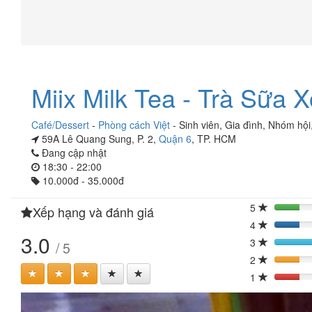
Miix Milk Tea - Trà Sữa X
Café/Dessert
-
Phòng cách Việt
-
Sinh viên
,
Gia đình
,
Nhóm hội
59A Lê Quang Sung, P. 2,
Quận 6
, TP. HCM
Đang cập nhật
18:30 - 22:00
10.000đ - 35.000đ
5
Xếp hạng và đánh giá
20%
4
20%
3.0
3
/ 5
2
20%
1
20%