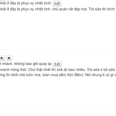
hất ở đây là phục vụ nhiệt tình!
1
hất ở đây là phục vụ nhiệt tình, chủ quán rất đẹp trai. Trà sữa thì bình
ạt nhách- không bao giờ quay lại
1
hoành tráng thôi. Chứ thật chất thì chả đc bao nhiêu. Trà sữa k bỏ sữa 
ng thì khỏi chê luôn nha, toàn mua sẵn( Kim Biên). Nói chung k có gì đ