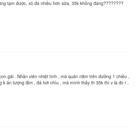
pping tạm được, xô đá nhiều hơn sữa, 35k không đáng????????
on gái . Nhân viên nhiệt tình , mà quán nằm trên đường 1 chiều ,
ấn tượng lắm , đá hơi nhìu , mà mình thấy th 35k thì v là đc r .