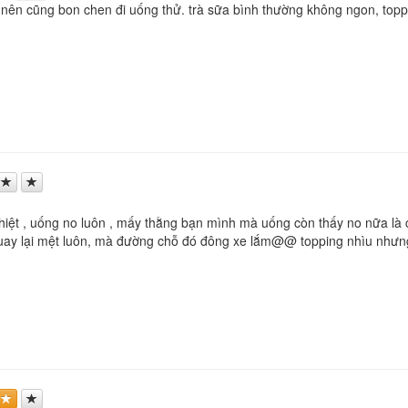
 nên cũng bon chen đi uống thử. trà sữa bình thường không ngon, to
thiệt , uống no luôn , mấy thằng bạn mình mà uống còn thấy no nữa là c
quay lại mệt luôn, mà đường chỗ đó đông xe lắm@@ topping nhìu nhưng k 