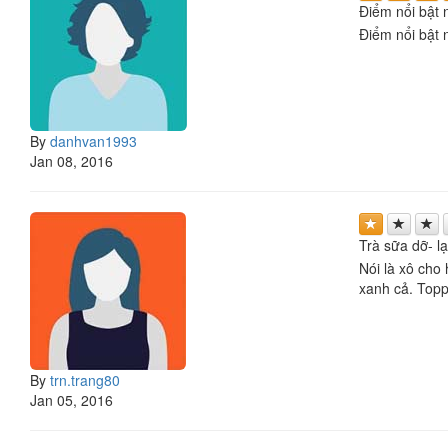
Điểm nổi bật n
Điểm nổi bật n
By
danhvan1993
Jan 08, 2016
Trà sữa dỡ- l
Nói là xô cho 
xanh cả. Toppi
By
trn.trang80
Jan 05, 2016