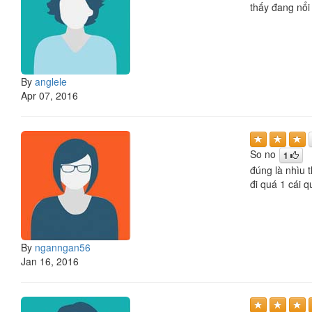
thấy đang nổi
By
anglele
Apr 07, 2016
So no
1
đúng là nhìu 
đi quá 1 cái 
By
nganngan56
Jan 16, 2016