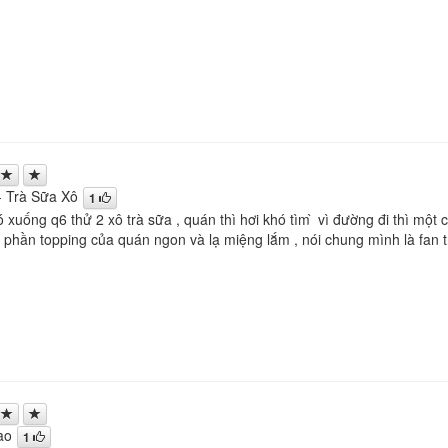
 - Trà Sữa Xô
1
́ xuống q6 thử 2 xô trà sữa , quán thì hơi khó tìm ̀ vì đường đi thì một
 phần topping của quán ngon và lạ miệng lắm , nói chung mình là fan tr
ào
1