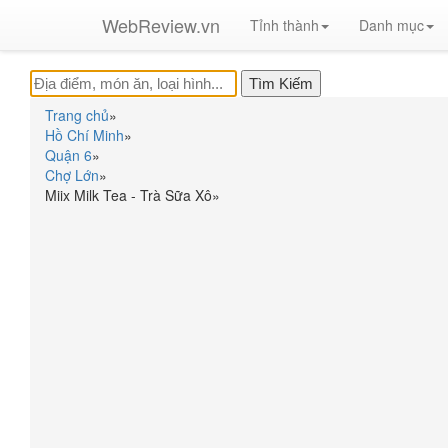
WebReview.vn
Tỉnh thành
Danh mục
Trang chủ
»
Hồ Chí Minh
»
Quận 6
»
Chợ Lớn
»
Miix Milk Tea - Trà Sữa Xô
»