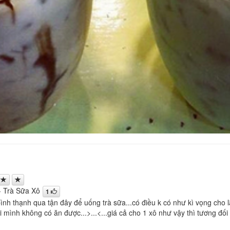
 - Trà Sữa Xô
1
ình thạnh qua tận đây để uống trà sữa...có điều k có như kì vọng cho l
oại mình không có ăn được...>...<...giá cả cho 1 xô như vậy thì tương 