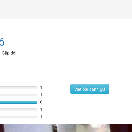
ô
,
Cặp đôi
1
Viết bài đánh giá
1
6
120%
1
1