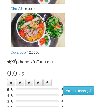
Chả Cá
15.000đ
Coca-cola
12.000đ
Xếp hạng và đánh giá
0.0
/ 5
0
5
0%
Viết bài đánh giá
0
4
0%
0
3
0%
0