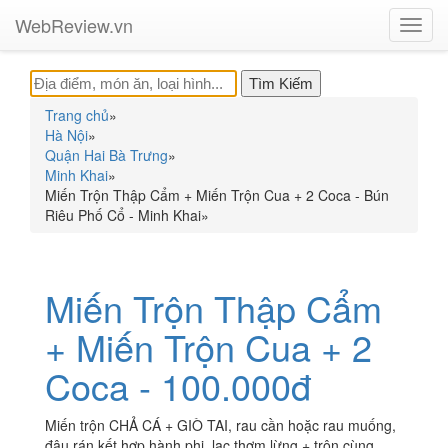
WebReview.vn
Toggl
navig
Trang chủ
»
Hà Nội
»
Quận Hai Bà Trưng
»
Minh Khai
»
Miến Trộn Thập Cẩm + Miến Trộn Cua + 2 Coca - Bún
Riêu Phố Cổ - Minh Khai
»
Miến Trộn Thập Cẩm
+ Miến Trộn Cua + 2
Coca - 100.000đ
Miến trộn CHẢ CÁ + GIÒ TAI, rau cần hoặc rau muống,
đậu rán kết hợp hành phi, lạc thơm lừng + trộn cùng