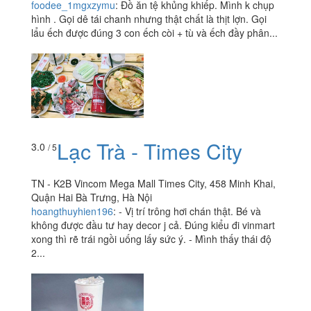
foodee_1mgxzymu
:
Đồ ăn tệ khủng khiếp. Mình k chụp
hình . Gọi dê tái chanh nhưng thật chất là thịt lợn. Gọi
lẩu ếch được đúng 3 con ếch còi + tù và ếch đầy phân...
Lạc Trà - Times City
3.0
/ 5
TN - K2B Vincom Mega Mall Times City, 458 Minh Khai,
Quận Hai Bà Trưng, Hà Nội
hoangthuyhien196
:
- Vị trí trông hơi chán thật. Bé và
không được đầu tư hay decor j cả. Đúng kiểu đi vinmart
xong thì rẽ trái ngồi uống lấy sức ý. - Mình thấy thái độ
2...