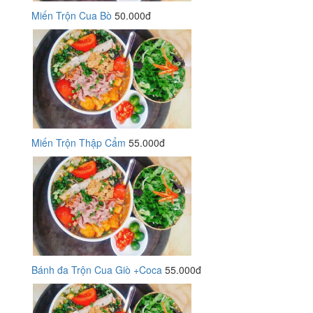
Miến Trộn Cua Bò
50.000đ
Miến Trộn Thập Cẩm
55.000đ
Bánh đa Trộn Cua Giò +Coca
55.000đ