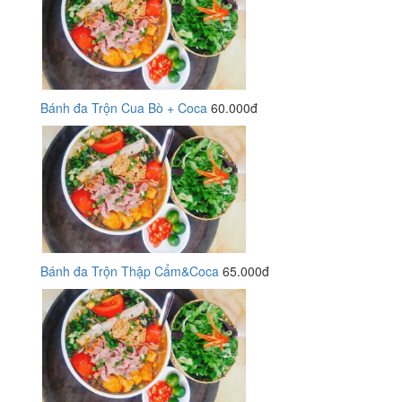
Bánh đa Trộn Cua Bò + Coca
60.000đ
Bánh đa Trộn Thập Cẩm&Coca
65.000đ