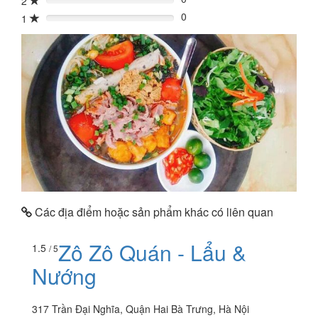
2
0%
0
1
0%
Các địa điểm hoặc sản phẩm khác có liên quan
Zô Zô Quán - Lẩu &
1.5
/ 5
Nướng
317 Trần Đại Nghĩa, Quận Hai Bà Trưng, Hà Nội