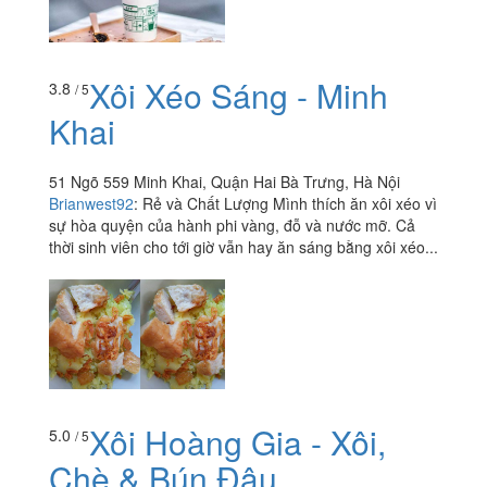
Xôi Xéo Sáng - Minh
3.8
/ 5
Khai
51 Ngõ 559 Minh Khai, Quận Hai Bà Trưng, Hà Nội
Brianwest92
:
Rẻ và Chất Lượng Mình thích ăn xôi xéo vì
sự hòa quyện của hành phi vàng, đỗ và nước mỡ. Cả
thời sinh viên cho tới giờ vẫn hay ăn sáng bằng xôi xéo...
Xôi Hoàng Gia - Xôi,
5.0
/ 5
Chè & Bún Đậu