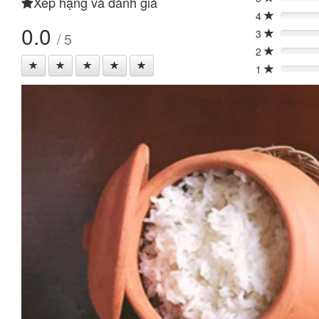
Xếp hạng và đánh giá
0%
4
0%
0.0
3
/ 5
0%
2
0%
1
0%