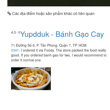
Các địa điểm hoặc sản phẩm khác có liên quan
Yupdduk - Bánh Gạo Cay
4.0
/ 5
71 Đường Số 6, P. Tân Phong, Quận 7, TP. HCM
0341
:
I ordered it via Foody. The store packed the food really
good. If you ordered banh gao for two, I would recommend to
order it normal one.