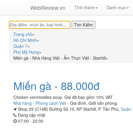
WebReview.vn
Tỉnh thành
Danh mục
Trang chủ
»
Hồ Chí Minh
»
Quận 7
»
Phú Mỹ Hưng
»
Miến gà - Nhà Hàng Việt - Ẩm Thực Việt - Starhill
»
Miến gà - 88.000đ
Chicken vermicellies soup. Giá đã bao gồm 10% VAT
Nhà hàng
-
Phòng cách Việt
-
Gia đình
,
Giới văn phòng
Shop 29 (C14B) Đường Số 10, KP Starhill, P. Tân Phú,
Quận 
Đang cập nhật
07:00 - 22:00