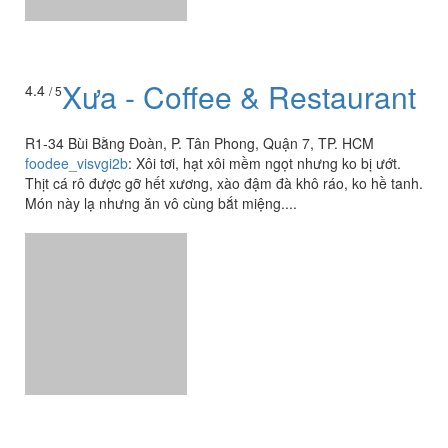
Xưa - Coffee & Restaurant
4.4
/ 5
R1-34 Bùi Bằng Đoàn, P. Tân Phong, Quận 7, TP. HCM
foodee_visvgi2b
:
Xôi tơi, hạt xôi mềm ngọt nhưng ko bị ướt.
Thịt cá rô được gỡ hết xương, xào đậm đà khô ráo, ko hề tanh.
Món này lạ nhưng ăn vô cùng bắt miệng....