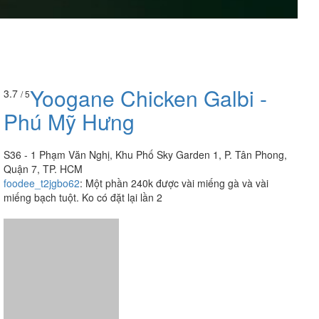
Yoogane Chicken Galbi -
3.7
/ 5
Phú Mỹ Hưng
S36 - 1 Phạm Văn Nghị, Khu Phố Sky Garden 1, P. Tân Phong,
Quận 7, TP. HCM
foodee_t2jgbo62
:
Một phần 240k được vài miếng gà và vài
miếng bạch tuột. Ko có đặt lại lần 2