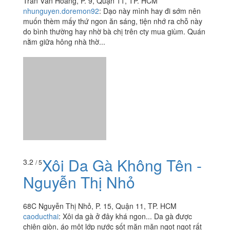
Trần Văn Hoàng, P. 9, Quận 11, TP. HCM
nhunguyen.doremon92
:
Dạo này mình hay đi sớm nên
muốn thèm mấy thứ ngon ăn sáng, tiện nhớ ra chỗ này
do bình thường hay nhờ bà chị trên cty mua giùm. Quán
nằm giữa hông nhà thờ...
Xôi Da Gà Không Tên -
3.2
/ 5
Nguyễn Thị Nhỏ
68C Nguyễn Thị Nhỏ, P. 15, Quận 11, TP. HCM
caoducthai
:
Xôi da gà ở đây khá ngon... Da gà được
chiên giòn, áo một lớp nước sốt mặn mặn ngọt ngọt rất