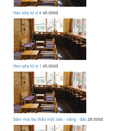
Heo sữa tứ vị 8
45.000đ
Heo sữa tứ vị 1
45.000đ
Sâm mía lau thảo mộc sáo - năng - đác
28.000đ