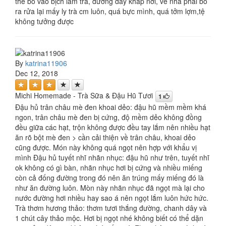
thế bỏ vào bịch làm trà, đường dây khắp nơi, về nhà phải bỏ
ra rửa lại mấy ly trà cm luôn, quá bực mình, quá tởm lợm,tệ
không tưởng được
By
katrina11906
Dec 12, 2018
Michi Homemade - Trà Sữa & Đậu Hũ Tươi
1
Đậu hủ trân châu mè đen khoai dẻo: đậu hũ mềm mềm khá
ngon, trân châu mè đen bị cứng, độ mềm dẻo không đồng
đều giữa các hạt, trộn không được đều tay lắm nên nhiều hạt
ăn rõ bột mè đen > cần cải thiện về trân châu, khoai dẻo
cũng được. Món này không quá ngọt nên hợp với khẩu vị
mình Đậu hủ tuyết nhĩ nhãn nhục: đậu hũ như trên, tuyết nhĩ
ok không có gì bàn, nhãn nhục hơi bị cứng và nhiều miếng
còn cả đống đường trong đó nên ăn trúng mấy miếng đó là
như ăn đường luôn. Mòn này nhãn nhục đã ngọt mà lại cho
nước đường hơi nhiều hay sao á nên ngọt lắm luôn hức hức.
Trà thơm hương thảo: thơm tươi thắng đường, chanh dây và
1 chút cây thảo mộc. Hơi bị ngọt nhé không biết có thể dặn