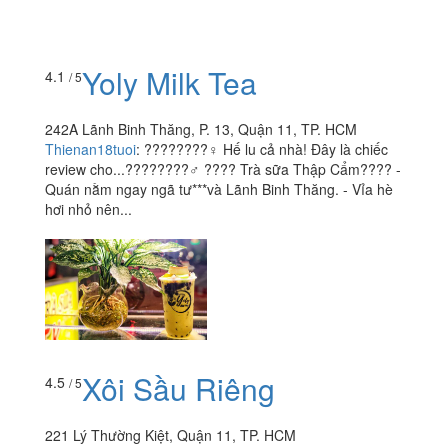
Yoly Milk Tea
4.1
/ 5
242A Lãnh Binh Thăng, P. 13, Quận 11, TP. HCM
Thienan18tuoi
:
????????‍♀️ Hế lu cả nhà! Đây là chiếc
review cho...????????‍♂️ ???? Trà sữa Thập Cẩm???? -
Quán nằm ngay ngã tư***và Lãnh Binh Thăng. - Vỉa hè
hơi nhỏ nên...
Xôi Sầu Riêng
4.5
/ 5
221 Lý Thường Kiệt, Quận 11, TP. HCM