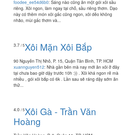
foodee_ee54d6b0
:
Sáng nào cũng ăn một gói xôi sầu
riêng. Xôi ngon, làm ngay tại chỗ, sầu riêng thơm. Dạo
này có thêm món xôi gấc cũng ngon, xôi dẻo không
nhão, mùi gấc thơm và...
Xôi Mặn Xôi Bắp
3.7
/ 5
90 Nguyễn Thị Nhỏ, P. 15, Quận Tân Bình, TP. HCM
xuannguyen512
:
Nhà gần bên mà nay mới ăn xôi ở đây
tại chưa bao giờ dậy trước 10h :)) . Xôi khá ngon rẻ mà
nhiều , gói xôi bắp có 6k . Lần sau sẽ ráng dậy sớm ăn
thử...
Xôi Gà - Trần Văn
4.0
/ 5
Hoàng