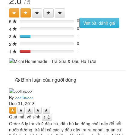
2.0
/ 5
0
5
0%
Viết bài đánh giá
0
4
0%
1
3
20%
0
2
0%
1
1
20%
Bình luận của người dùng
By
zzzfbszzz
Dec 31, 2018
Quá mất vệ sinh
1
Order 6 ly trà và 2 đậu hủ, đậu hủ ko đóng chặt nắp đổ hết
nước đường, trà tất cả các ly đều dây trà ra ngoài, quán cứ