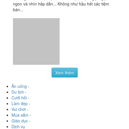
ngon và nhìn hấp dẫn... Không như hầu hết các tiệm
bán...
Xem thêm
Ăn uống
-
Du lịch
-
Cưới hỏi
-
Làm đẹp
-
Vui chơi
-
Mua sắm
-
Giáo dục
-
Dịch vụ