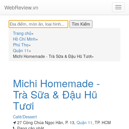
WebReview.vn
Toggl
navig
Trang chủ
»
Hồ Chí Minh
»
Phú Thọ
»
Quận 11
»
Michi Homemade - Trà Sữa & Đậu Hũ Tươi
»
Michi Homemade -
Trà Sữa & Đậu Hũ
Tươi
Café/Dessert
27 Công Chúa Ngọc Hân, P. 13,
Quận 11
, TP. HCM
Đang cập nhật