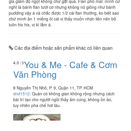
gia giảm độ ngọt không chứ gắt quá. Flan phô mai: mình cứ
nghĩ là bánh flan tươi cơ nhưng không nó giống như bánh
pudding vậy á và chắc được 1/2 cái flan thường, ko biết sao
chứ mình ăn 1 miếng ôi cái vị thấy muốn nhợn liền nên bỏ
luôn hix hix, vị kì lắm á.
Các địa điểm hoặc sản phẩm khác có liên quan
You & Me - Cafe & Cơm
4.0
/ 5
Văn Phòng
8 Nguyễn Thị Nhỏ, P. 9, Quận 11, TP. HCM
dnd1512
:
Quán có không gian không rộng nhưng cách
bài trí tạo cho người ngồi thấy ấm cúng, không ồn ào,
tuy nhiên pha chế hơi lâu.