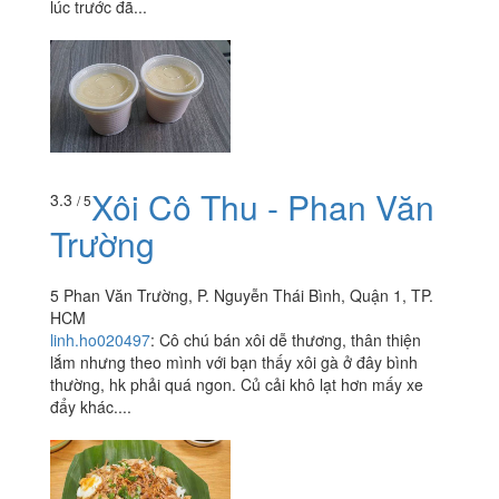
lúc trước đã...
Xôi Cô Thu - Phan Văn
3.3
/ 5
Trường
5 Phan Văn Trường, P. Nguyễn Thái Bình, Quận 1, TP.
HCM
linh.ho020497
:
Cô chú bán xôi dễ thương, thân thiện
lắm nhưng theo mình với bạn thấy xôi gà ở đây bình
thường, hk phải quá ngon. Củ cải khô lạt hơn mấy xe
đẩy khác....