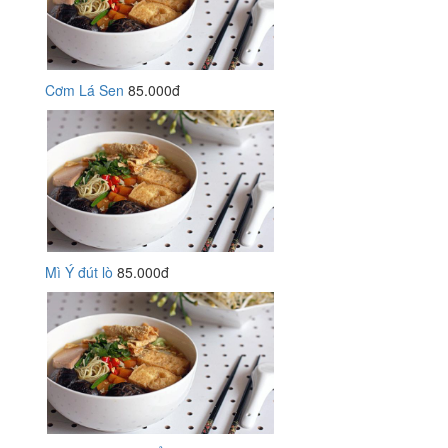
Cơm Lá Sen
85.000đ
Mì Ý đút lò
85.000đ