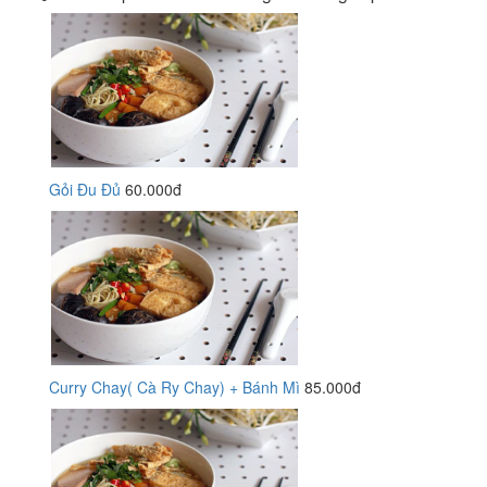
Gỏi Đu Đủ
60.000đ
Curry Chay( Cà Ry Chay) + Bánh Mì
85.000đ