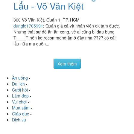
Lẩu - Võ Văn Kiệt
360 Võ Văn Kiệt, Quận 1, TP. HCM
dungle1765991
:
Quán giá cả và nhân viên ok tạm được.
Nhưng thật sự đồ ăn ăn xong, về ai cũng bi đau bụng
T____T nên ko recommend ăn ở đây nha ???? có cái
lẩu nữa ma quên...
Xem thêm
Ăn uống
-
Du lịch
-
Cưới hỏi
-
Làm đẹp
-
Vui chơi
-
Mua sắm
-