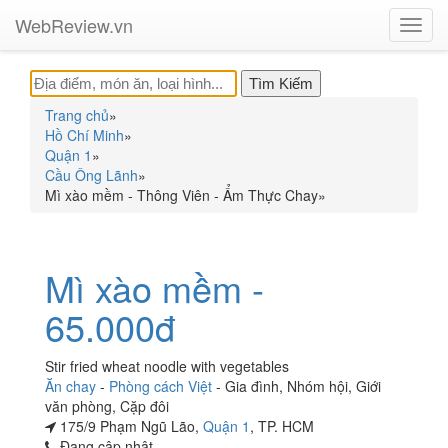
WebReview.vn
Toggl
navig
Trang chủ
»
Hồ Chí Minh
»
Quận 1
»
Cầu Ông Lãnh
»
Mì xào mềm - Thông Viên - Ẩm Thực Chay
»
Mì xào mềm -
65.000đ
Stir fried wheat noodle with vegetables
Ăn chay
-
Phòng cách Việt
-
Gia đình
,
Nhóm hội
,
Giới
văn phòng
,
Cặp đôi
175/9 Phạm Ngũ Lão,
Quận 1
, TP. HCM
Đang cập nhật