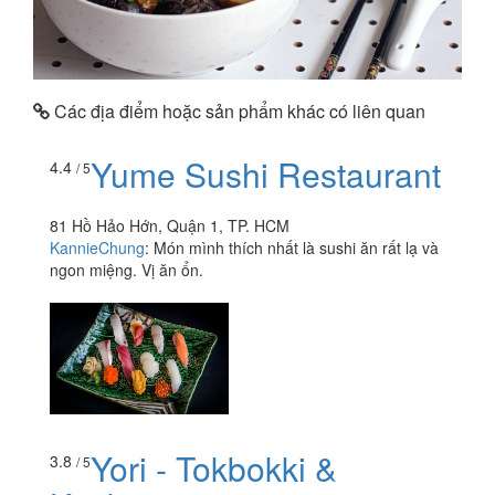
Các địa điểm hoặc sản phẩm khác có liên quan
Yume Sushi Restaurant
4.4
/ 5
81 Hồ Hảo Hớn, Quận 1, TP. HCM
KannieChung
:
Món mình thích nhất là sushi ăn rất lạ và
ngon miệng. Vị ăn ổn.
Yori - Tokbokki &
3.8
/ 5