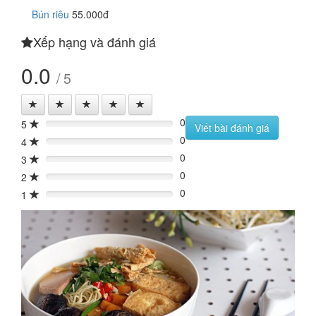
Bún riêu
55.000đ
Xếp hạng và đánh giá
0.0
/ 5
0
5
0%
Viết bài đánh giá
0
4
0%
0
3
0%
0
2
0%
0
1
0%