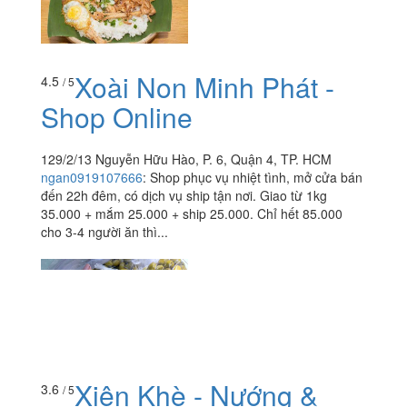
Xoài Non Minh Phát -
4.5
/ 5
Shop Online
129/2/13 Nguyễn Hữu Hào, P. 6, Quận 4, TP. HCM
ngan0919107666
:
Shop phục vụ nhiệt tình, mở cửa bán
đến 22h đêm, có dịch vụ ship tận nơi. Giao từ 1kg
35.000 + mắm 25.000 + ship 25.000. Chỉ hết 85.000
cho 3-4 người ăn thì...
Xiên Khè - Nướng &
3.6
/ 5