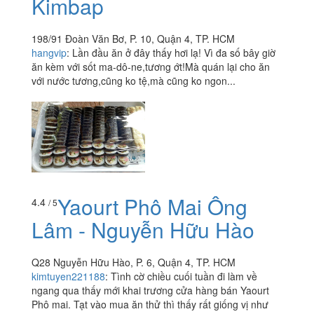
Kimbap
198/91 Đoàn Văn Bơ, P. 10, Quận 4, TP. HCM
hangvip
:
Lần đầu ăn ở đây thấy hơi lạ! Vì đa số bây giờ
ăn kèm với sốt ma-dô-ne,tương ớt!Mà quán lại cho ăn
với nước tương,cũng ko tệ,mà cũng ko ngon...
Yaourt Phô Mai Ông
4.4
/ 5
Lâm - Nguyễn Hữu Hào
Q28 Nguyễn Hữu Hào, P. 6, Quận 4, TP. HCM
kimtuyen221188
:
Tình cờ chiều cuối tuần đi làm về
ngang qua thấy mới khai trương cửa hàng bán Yaourt
Phô mai. Tạt vào mua ăn thử thì thấy rất giống vị như