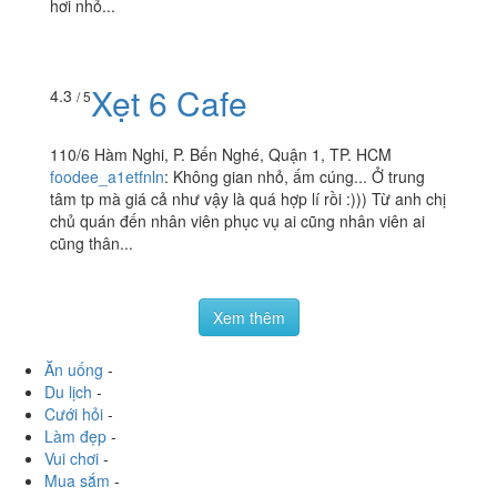
hơi nhỏ...
Xẹt 6 Cafe
4.3
/ 5
110/6 Hàm Nghi, P. Bến Nghé, Quận 1, TP. HCM
foodee_a1etfnln
:
Không gian nhỏ, ấm cúng... Ở trung
tâm tp mà giá cả như vậy là quá hợp lí rồi :))) Từ anh chị
chủ quán đến nhân viên phục vụ ai cũng nhân viên ai
cũng thân...
Xem thêm
Ăn uống
-
Du lịch
-
Cưới hỏi
-
Làm đẹp
-
Vui chơi
-
Mua sắm
-