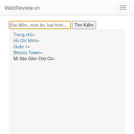
WebReview.vn
Toggl
navig
Trang chủ
»
Hồ Chí Minh
»
Quận 1
»
Bitexco Tower
»
Mì Xào Giòn Chợ Cũ
»