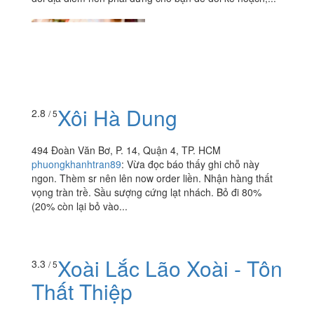
Xôi Hà Dung
2.8
/ 5
494 Đoàn Văn Bơ, P. 14, Quận 4, TP. HCM
phuongkhanhtran89
:
Vừa đọc báo thấy ghi chỗ này
ngon. Thèm sr nên lên now order liền. Nhận hàng thất
vọng tràn trề. Sầu sượng cứng lạt nhách. Bỏ đi 80%
(20% còn lại bỏ vào...
Xoài Lắc Lão Xoài - Tôn
3.3
/ 5
Thất Thiệp