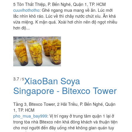
5 Tôn Thất Thiệp, P. Bến Nghé, Quận 1, TP. HCM
cuuvihothotho
:
Ghé ngang mua mang về ăn. Lúc mới
lắc nhìn khô ráo. Lúc về thì chảy nước chút xíu. Ăn khá
vừa miệng. K mặn quá. Xoài hơi chín nên độ ngọt nhiều
hơn độ...
XiaoBan Soya
3.7
/ 5
Singapore - Bitexco Tower
Tầng 3, Bitexco Tower, 2 Hải Triều, P. Bến Nghé, Quận
1, TP. HCM
pho_mua_bay999
:
Vị trí ngay ở trung tâm quận 1 lại ở
trong tòa nhà Bitexco nên khá đông khách và thuận tiện
cho mọi người đến đây uống nhé không gian quán tuy