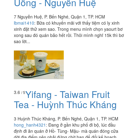
Uống - Nguyễn Huệ
7 Nguyễn Huệ, P. Bến Nghé, Quận 1, TP. HCM
lbmai1410
:
Bữa có khuyến mãi với thấy tiệm có ly xinh
xinh đặt thử xem sao. Trong menu mình chọn yaourt bơ
xong sau đó quán bảo hết rồi. Thôi mình nghĩ 15k thì bơ
sao lời...
Yifang - Taiwan Fruit
3.6
/ 5
Tea - Huỳnh Thúc Kháng
3 Huỳnh Thúc Kháng, P. Bến Nghé, Quận 1, TP. HCM
hong_hanh4321
:
Đang ở gần khu phố đi bộ, lúc đầu
định đi ăn quán ở Hồ- Tùng- Mậu- mà quán đóng cửa
dời địa điểm nên phải đứng chờ bạn để đổi kế hoạch,...