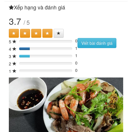
Xếp hạng và đánh giá
3.7
/ 5
0
5
0%
Viết bài đánh giá
1
4
20%
1
3
20%
0
2
0%
0
1
0%