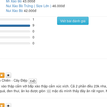
Mì Xào Bò
43.000đ
Nui Xào Bò Trứng ( Size Lớn )
46.000đ
Nui Xào Bò
42.000đ
1
Viết bài đánh giá
9
180%
0
0
0
 Chiên - Cây Điệp
1
i xào thập cẩm với bắp xào thập cẩm xúc xích. Cả 2 phần đều 23k nha
quá, đen thui, ăn ko được giòn :((( mặc dù mình thấy đây ăn rất ngon. 