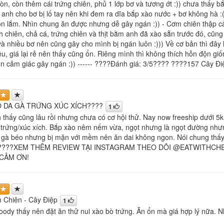
òn, còn thêm cái trứng chiên, phủ 1 lớp bơ và tương ớt :)) chưa thấy 
 anh cho bơ bị lố tay nên khi đem ra dĩa bắp xào nước + bơ không hà :(
n lắm. Nhìn chung ăn được nhưng dễ gây ngán :)) - Cơm chiên thập cẩ
h chiên, chả cá, trứng chiên và thịt bằm anh đã xào sẵn trước đó, cũng
à nhiều bơ nên cũng gây cho mình bị ngán luôn :))) Về cơ bản thì đây 
ều, giá lại rẻ nên thấy cũng ổn. Riêng mình thì không thích hỗn độn gi
n cảm giác gây ngán :)) ------ ????Đánh giá: 3/5???? ????157 Cây Đ
O DA GÀ TRỨNG XÚC XÍCH????
1
thấy cũng lâu rồi nhưng chưa có cơ hội thử. Nay now freeship dưới 5
 trứng/xúc xích. Bắp xào nêm nếm vừa, ngọt nhưng là ngọt đường nhưn
 gà béo nhưng bị mặn với mềm nên ăn dai không ngon. Nói chung thấy 
????XEM THÊM REVIEW TẠI INSTAGRAM THEO DÕI @EATWITHCHEE
 CẢM ƠN!
 Chiên - Cây Điệp
1
oody thấy nên đặt ăn thử nui xào bò trứng. Ăn ổn mà giá hợp lý nữa. Nh