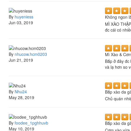
By
huyeniess
Không ngon l
Jun 03, 2019
MÌ XÀO THẬP C
đc cái có nhi
By
nhucow.hcm0203
Mì Xào & Cơm
Jun 21, 2019
Bắp ở đây đc 
và lạ hơn so 
By
Nhu24
Bắp xào da gà
May 28, 2019
Chủ quán nhiệ
By
foodee_1pghhuvb
Bắp xào da gà
May 10, 2019
Cơm xào vừa 