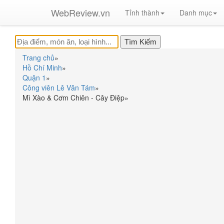
WebReview.vn
Tỉnh thành
Danh mục
Trang chủ
»
Hồ Chí Minh
»
Quận 1
»
Công viên Lê Văn Tám
»
Mì Xào & Cơm Chiên - Cây Điệp
»