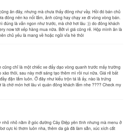
 cũng ăn đây, nhưng mà chưa thấy đông như vầy. Hồi đó bán chủ
chưa đông nên ko nổi lắm, ảnh cũng hay chạy xe đi vòng vòng bán.
hì đúng là vẫn ngon như trước, mà chờ hơi lâu :)) do đông khách
ery now tới xếp hàng mua nữa. Bởi vì giá cũng rẻ. Hộp mình ăn là
nên chủ yếu là mang về hoặc ngồi vỉa hè thôi
cũng chỉ là một chiếc xe đẩy dạo vòng quanh trước mấy trường
xào thôi, sau này mới sáng tạo thêm mì rồi nui nữa. Giá rẻ bất
y đặn lắm luôn. Ở đây như kiểu trộn tá lả ấy, nào là trứng
rừ là chờ món hơi lâu vì quán đông khách lắm nhe ???? Check my
 nhỏ nhỏ nằm ở góc đường Cây Điệp yên tĩnh nhưng mà menu ở
bơ cực kì thơm luôn nha, thêm da gà đã làm sẵn, xúc xích cắt