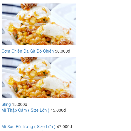
Cơm Chiên Da Gà Đồ Chiên
50.000đ
Sting
15.000đ
Mì Thập Cẩm ( Size Lớn )
45.000đ
Mì Xào Bò Trứng ( Size Lớn )
47.000đ