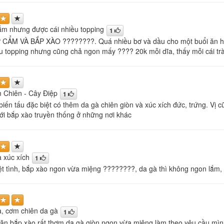
ắm nhưng được cái nhiều topping
1
ẨM VÀ BẮP XÀO ????????. Quá nhiều bơ và dầu cho một buổi ăn hic ?
ều topping nhưng cũng chả ngon mấy ???? 20k mỗi dĩa, thấy mỗi cái t
 Chiên - Cây Điệp
1
biến tấu đặc biệt có thêm da gà chiên giòn và xúc xích đức, trứng. Vị
với bắp xào truyền thống ở những nơi khác
 xúc xích
1
t tình, bắp xào ngon vừa miệng ????????, da gà thì không ngon lắm, c
, cơm chiên da gà
1
ăn bắp xào rất thơm da gà giòn ngon vừa miệng làm theo yêu cầu mì