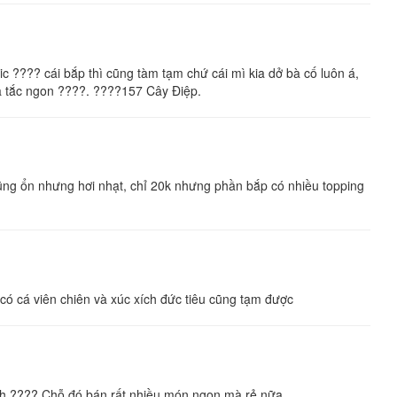
??? cái bắp thì cũng tàm tạm chứ cái mì kia dở bà cố luôn á,
rà tắc ngon ????. ????157 Cây Điệp.
 cũng ổn nhưng hơi nhạt, chỉ 20k nhưng phần bắp có nhiều topping
ó cá viên chiên và xúc xích đức tiêu cũng tạm được
nh ???? Chỗ đó bán rất nhiều món ngon mà rẻ nữa