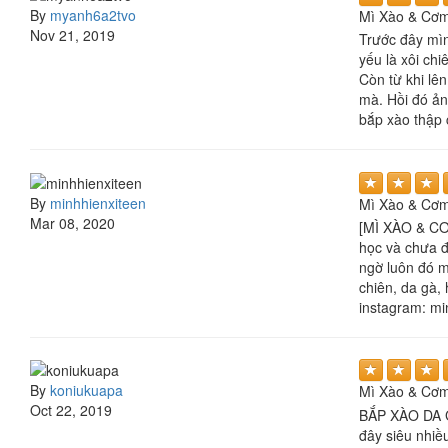
By
myanh6a2tvo
Mì Xào & Cơm
Nov 21, 2019
Trước đây mìn
yếu là xôi ch
Còn từ khi lê
mà. Hồi đó ản
bắp xào thập 
By
minhhienxiteen
Mì Xào & Cơm
Mar 08, 2020
[MÌ XÀO & CƠ
học và chưa đ
ngờ luôn đó m
chiên, da gà,
instagram: mi
By
koniukuapa
Mì Xào & Cơm
Oct 22, 2019
BẮP XÀO DA G
đây siêu nhiề