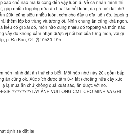
bắp xào chỗ nào mà kì công đến vậy luôn á. Về cá nhân mình thì
(, gặp nhiều topping nữa ăn hoài ko hết luôn, da gà hơi dai chứ
m 20k: cũng siêu nhiều luôn, cơm cho đầy ụ dĩa luôn đó, topping
 rải thêm lớp bơ trắng và tương ớt. Nhìn chung ăn cũng khá ngon,
là kiểu có gì xài đó, món nào cũng nhiêu đó topping và món nào
ống vầy do không cảm nhận được vị nổi bật của từng món, với gì
iệp, p. Đa Kao, Q1 ⏰10h30-19h
km nên mình đặt ăn thử cho biết. Một hộp như này 20k gồm bắp
g ăn cũng ok. Xúc xích được tầm 3-4 lát (khoảng nửa cây xúc
lạ lạ mua ăn chứ không quá xuất sắc, ăn được với no.
SIE ????????LẤY ẢNH VUI LÒNG CMT CHO MÌNH VÀ GHI
ất định sẽ đặt lại