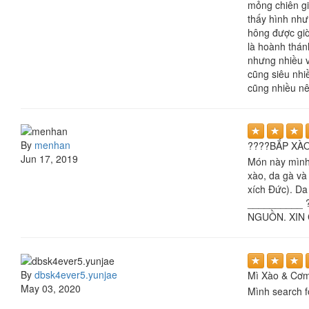
mỏng chiên gi
thấy hình như
hông được giò
là hoành thán
nhưng nhiều v
cũng siêu nhi
cũng nhiều nê
By
menhan
????BẮP XÀ
Jun 17, 2019
Món này mình 
xào, da gà và
xích Đức). Da
__________ 
NGUỒN. XIN
By
dbsk4ever5.yunjae
Mì Xào & Cơm
May 03, 2020
Mình search f