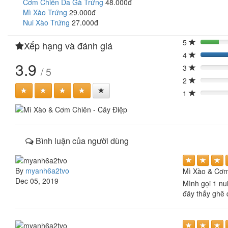
Cơm Chiên Da Gà Trứng
48.000đ
Mì Xào Trứng
29.000đ
Nui Xào Trứng
27.000đ
5
Xếp hạng và đánh giá
20%
4
3.9
3
/ 5
0%
2
0%
1
0%
Bình luận của người dùng
By
myanh6a2tvo
Mì Xào & Cơm
Dec 05, 2019
Mình gọi 1 nu
đây thấy ghê 