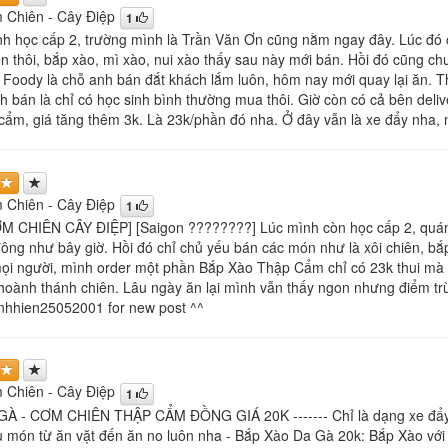
 Chiên - Cây Điệp
1
h học cấp 2, trường mình là Trần Văn Ơn cũng nằm ngay đây. Lúc đó
iên thôi, bắp xào, mì xào, nui xào thấy sau này mới bán. Hồi đó cũng 
n Foody là chỗ anh bán đắt khách lắm luôn, hôm nay mới quay lại ăn. T
h bán là chỉ có học sinh bình thường mua thôi. Giờ còn có cả bên deliv
cẩm, giá tăng thêm 3k. Là 23k/phần đó nha. Ở đây vẫn là xe đẩy nha, 
 Chiên - Cây Điệp
1
M CHIÊN CÂY ĐIỆP] [Saigon ????????] Lúc mình còn học cấp 2, quán 
ông như bây giờ. Hồi đó chỉ chủ yếu bán các món như là xôi chiên, bắp 
ọi người, mình order một phần Bắp Xào Thập Cẩm chỉ có 23k thui mà đầ
 hoành thánh chiên. Lâu ngày ăn lại mình vẫn thấy ngon nhưng điểm t
nhhien25052001 for new post ^^
 Chiên - Cây Điệp
1
À - CƠM CHIÊN THẬP CẨM ĐỒNG GIÁ 20K ------- Chỉ là dạng xe đẩy
u món từ ăn vặt đến ăn no luôn nha - Bắp Xào Da Gà 20k: Bắp Xào với 