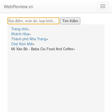
WebReview.vn
Toggl
navig
Trang chủ
»
Khánh Hòa
»
Thành phố Nha Trang
»
Chợ Xóm Mới
»
Mì Xào Bò - Baba Ciu Food And Coffee
»