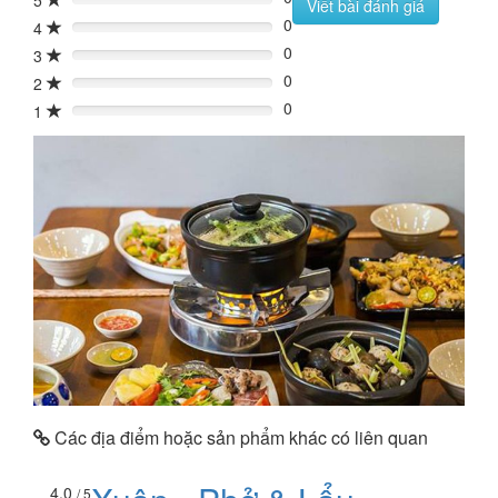
5
0%
Viết bài đánh giá
0
4
0%
0
3
0%
0
2
0%
0
1
0%
Các địa điểm hoặc sản phẩm khác có liên quan
4.0
/ 5