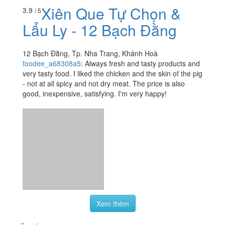
Xiên Que Tự Chọn &
3.9
/ 5
Lẩu Ly - 12 Bạch Đằng
12 Bạch Đằng, Tp. Nha Trang, Khánh Hoà
foodee_a68308a5
:
Always fresh and tasty products and
very tasty food. I liked the chicken and the skin of the pig
- not at all spicy and not dry meat. The price is also
good, inexpensive, satisfying. I'm very happy!
Xem thêm