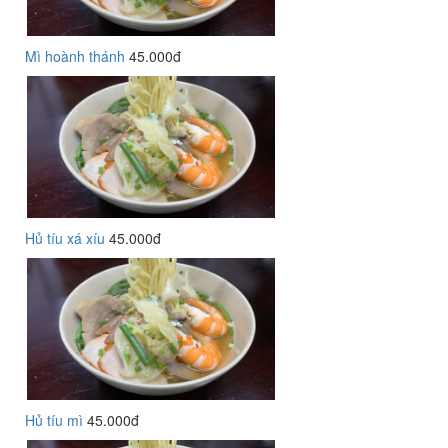
Mì hoành thánh
45.000đ
Hủ tíu xá xíu
45.000đ
Hủ tíu mì
45.000đ