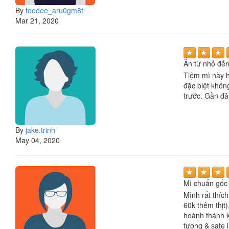
By
foodee_aru0gm8t
Mar 21, 2020
Ăn từ nhỏ đến 
Tiệm mì này h
đặc biệt khôn
trước. Gần đây
By
jake.trinh
May 04, 2020
Mì chuẩn gốc
Mình rất thíc
60k thêm thịt
hoành thánh k
tương & sate l