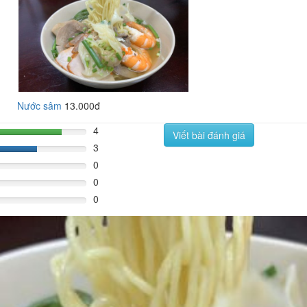
Nước sâm
13.000đ
4
Viết bài đánh giá
80%
3
60%
0
0
0