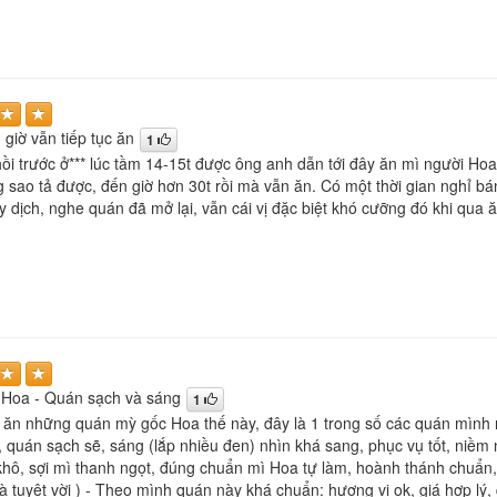
giờ vẫn tiếp tục ăn
1
ồi trước ở*** lúc tầm 14-15t được ông anh dẫn tới đây ăn mì người Hoa
g sao tả được, đến giờ hơn 30t rồi mà vẫn ăn. Có một thời gian nghỉ bá
 dịch, nghe quán đã mở lại, vẫn cái vị đặc biệt khó cưỡng đó khi qua ăn 
 Hoa - Quán sạch và sáng
1
h ăn những quán mỳ gốc Hoa thế này, đây là 1 trong số các quán mình 
), quán sạch sẽ, sáng (lắp nhiều đen) nhìn khá sang, phục vụ tốt, niềm
hô, sợi mì thanh ngọt, đúng chuẩn mì Hoa tự làm, hoành thánh chuẩn, v
à tuyệt vời ) - Theo mình quán này khá chuẩn: hương vị ok, giá hợp lý,