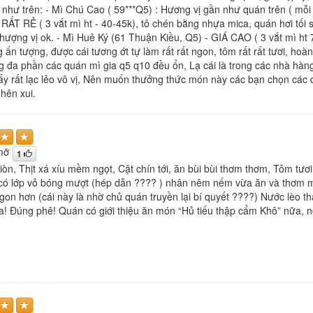
như trên: - Mì Chú Cao ( 59***Q5) : Hương vị gần như quán trên ( mỗi q
 RẤT RẺ ( 3 vắt mì ht - 40-45k), tô chén bằng nhựa mica, quán hơi tối s
 hượng vị ok. - Mì Huê Ký (61 Thuận Kiều, Q5) - GIÁ CAO ( 3 vắt mì ht 
 ấn tượng, được cái tương ớt tự làm rất rất ngon, tôm rất rất tươi, hoành
ng đa phần các quán mì gia q5 q10 đều ổn, Lạ cái là trong các nhà hà
hấy rất lạc lẻo vô vị, Nên muốn thưởng thức món này các bạn chọn các 
hên xui.
mỡ
1
iòn, Thịt xá xíu mềm ngọt, Cật chín tới, ăn bùi bùi thơm thơm, Tôm tươ
ó lớp vỏ bóng mượt (hép dẫn ???? ) nhân nêm nếm vừa ăn và thơm mù
gon hơn (cái này là nhờ chủ quán truyền lại bí quyết ????) Nước lèo t
 Đúng phê! Quán có giới thiệu ăn món “Hủ tiếu thập cẩm Khô” nữa, ng