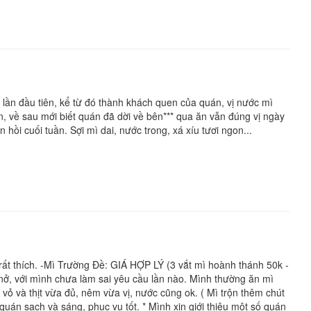
 lần đầu tiên, kể từ đó thành khách quen của quán, vị nước mì
n, về sau mới biết quán đã dời về bên*** qua ăn vẫn đúng vị ngày
hồi cuối tuần. Sợi mì dai, nước trong, xá xíu tươi ngon...
rất thích. -Mì Trường Đề: GIÁ HỢP LÝ (3 vắt mì hoành thánh 50k -
 nở, với mình chưa làm sai yêu cầu lần nào. Mình thường ăn mì
ỏ và thịt vừa đủ, nêm vừa vị, nước cũng ok. ( Mì trộn thêm chút
 quán sạch và sáng, phục vụ tốt. * Mình xin giới thiệu một số quán