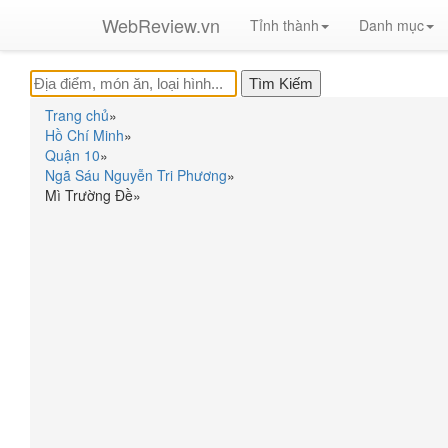
WebReview.vn
Tỉnh thành
Danh mục
Trang chủ
»
Hồ Chí Minh
»
Quận 10
»
Ngã Sáu Nguyễn Tri Phương
»
Mì Trường Đề
»