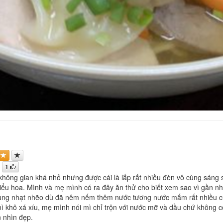
1
hông gian khá nhỏ nhưng được cái là lắp rất nhiều đèn vô cùng sáng sủ
 kiểu hoa. Mình và mẹ mình có ra đây ăn thử cho biết xem sao vì gần n
ng nhạt nhẽo dù đã nêm nếm thêm nước tương nước mắm rất nhiều cũng 
 khô xá xíu, mẹ mình nói mì chỉ trộn với nước mỡ và dầu chứ không c
 nhìn đẹp.