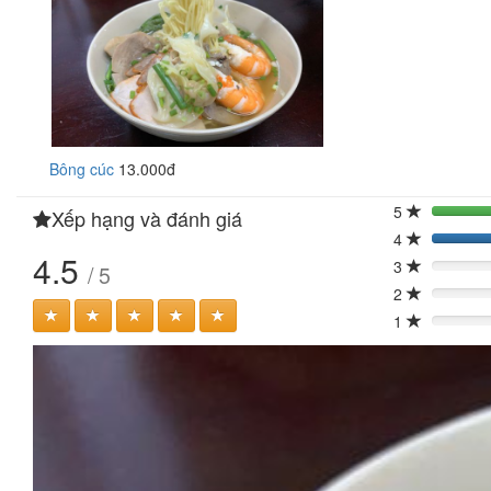
Bông cúc
13.000đ
5
Xếp hạng và đánh giá
4
4.5
3
/ 5
0%
2
0%
1
0%