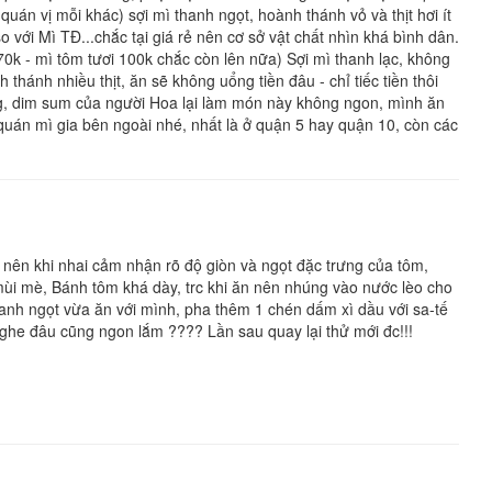
uán vị mỗi khác) sợi mì thanh ngọt, hoành thánh vỏ và thịt hơi ít
o với Mì TĐ...chắc tại giá rẻ nên cơ sở vật chất nhìn khá bình dân.
70k - mì tôm tươi 100k chắc còn lên nữa) Sợi mì thanh lạc, không
 thánh nhiều thịt, ăn sẽ không uổng tiền đâu - chỉ tiếc tiền thôi
ng, dim sum của người Hoa lại làm món này không ngon, mình ăn
quán mì gia bên ngoài nhé, nhất là ở quận 5 hay quận 10, còn các
i nên khi nhai cảm nhận rõ độ giòn và ngọt đặc trưng của tôm,
i mè, Bánh tôm khá dày, trc khi ăn nên nhúng vào nước lèo cho
hanh ngọt vừa ăn với mình, pha thêm 1 chén dấm xì dầu với sa-tế
he đâu cũng ngon lắm ???? Lần sau quay lại thử mới đc!!!