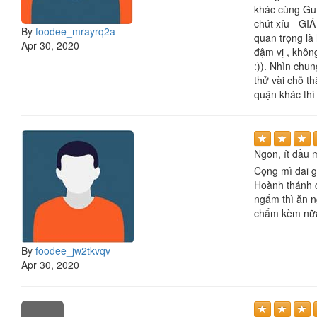
khác cùng Gu 
chút xíu - GIÁ
By
foodee_mrayrq2a
quan trọng là
Apr 30, 2020
đậm vị , không
:)). Nhìn chu
thử vài chỗ t
quận khác thì 
Ngon, ít dầu 
Cọng mì dai g
Hoành thánh c
ngấm thì ăn n
chấm kèm nữa!
By
foodee_jw2tkvqv
Apr 30, 2020