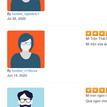
By
foodee_vgwd64c1
Jul 26, 2020
Mì Trộn Thái 
Mì trộn vừa ă
By
foodee_ri15kuva
Jun 15, 2020
Mi tron ngon 
Qua ngon cho 