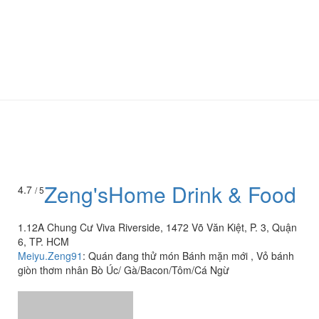
Zeng'sHome Drink & Food
4.7
/ 5
1.12A Chung Cư Viva Riverside, 1472 Võ Văn Kiệt, P. 3, Quận
6, TP. HCM
Meiyu.Zeng91
:
Quán đang thử món Bánh mặn mới , Vỏ bánh
giòn thơm nhân Bò Úc/ Gà/Bacon/Tôm/Cá Ngừ