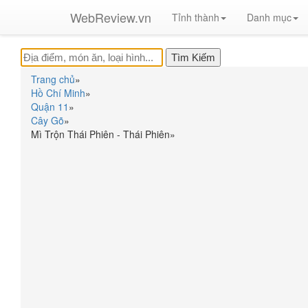
WebReview.vn
Tỉnh thành
Danh mục
Trang chủ
»
Hồ Chí Minh
»
Quận 11
»
Cây Gõ
»
Mì Trộn Thái Phiên - Thái Phiên
»