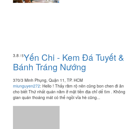
Yến Chi - Kem Đá Tuyết &
3.8
/ 5
Bánh Tráng Nướng
370/3 Minh Phụng, Quận 11, TP. HCM
miunguyen272
:
Hello ! Thấy rằm rộ nên cũng bon chen đi ăn
cho biết Thứ nhất quán nằm ở mặt tiền địa chỉ dể tìm . Không
gian quán thoáng mát có thể ngồi vỉa hè cũng...