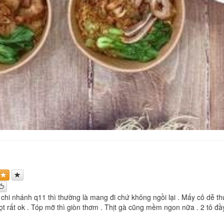
 chi nhánh q11 thì thường là mang đi chứ không ngồi lại . Mấy cô dễ t
t rất ok . Tóp mỡ thì giòn thơm . Thịt gà cũng mềm ngon nữa . 2 tô đầy