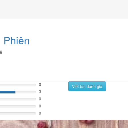
i Phiên
ng
0
Viết bài đánh giá
3
60%
0
0
0