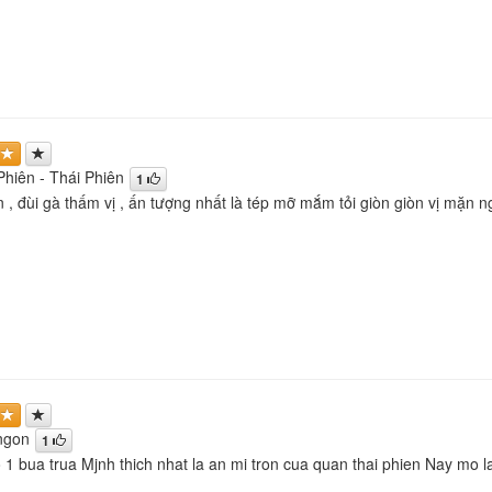
Phiên - Thái Phiên
1
n , đùi gà thấm vị , ấn tượng nhất là tép mỡ mắm tỏi giòn giòn vị mặn
ngon
1
1 bua trua Mjnh thich nhat la an mi tron cua quan thai phien Nay mo l