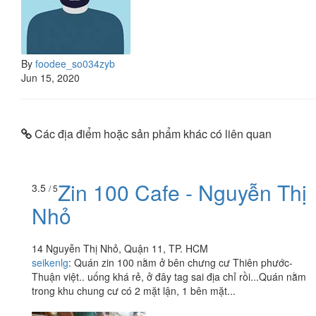
By
foodee_so034zyb
Jun 15, 2020
Các địa điểm hoặc sản phẩm khác có liên quan
Zin 100 Cafe - Nguyễn Thị
3.5
/ 5
Nhỏ
14 Nguyễn Thị Nhỏ, Quận 11, TP. HCM
seikenlg
:
Quán zin 100 nằm ở bên chưng cư Thiên phước-
Thuận việt.. uống khá rẻ, ở đây tag sai địa chỉ rồi...Quán nằm
trong khu chung cư có 2 mặt lận, 1 bên mặt...