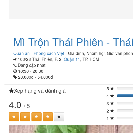
Mì Trộn Thái Phiên - Thá
Quán ăn
-
Phòng cách Việt
-
Gia đình
,
Nhóm hội
,
Giới văn phò
103/28 Thái Phiên, P. 2,
Quận 11
, TP. HCM
Đang cập nhật
10:30 - 20:30
28.000đ - 54.000đ
5
Xếp hạng và đánh giá
0%
4
4.0
3
/ 5
0%
2
0%
1
0%