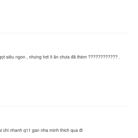
 ngọt siêu ngon , nhưng hơi ít ăn chưa đã thèm ???????????? .
ai chi nhanh q11 gan nha minh thich qua đi