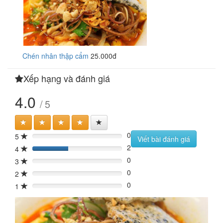
Chén nhân thập cẩm
25.000đ
Xếp hạng và đánh giá
4.0
/ 5
0
5
0%
Viết bài đánh giá
2
4
40%
0
3
0%
0
2
0%
0
1
0%