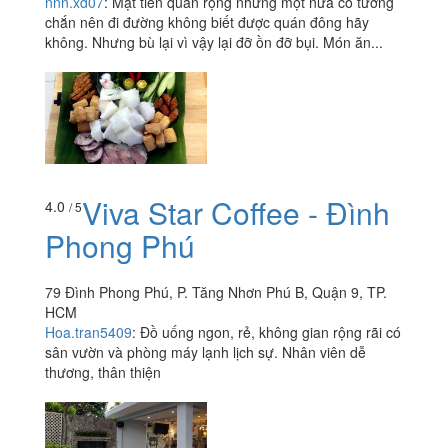
nnn.xd07
:
Mặt tiền quán rộng nhưng một nửa có tường
chắn nên đi đường không biết được quán đông hãy
không. Nhưng bù lại vì vậy lại đỡ ồn đỡ bụi. Món ăn...
Viva Star Coffee - Đình
4.0
/ 5
Phong Phú
79 Đình Phong Phú, P. Tăng Nhơn Phú B, Quận 9, TP.
HCM
Hoa.tran5409
:
Đồ uống ngon, rẻ, không gian rộng rãi có
sân vườn và phòng máy lạnh lịch sự. Nhân viên dễ
thương, thân thiện