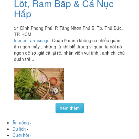
Lốt, Ram Bắp & Cá Nục
Hấp
54 Đình Phong Phú, P. Tăng Nhơn Phú B, Tp. Thủ Đức,
TP. HCM
foodee_armsdcgu
:
Quận 9 mình không có nhiều quán
ăn ngon mấy , nhưng từ khi biết trung vị quán ta nói nó
ngon dễ sợ ,giá cả lại rẻ, nhân viên vui tính . anh chị chủ
quán trẻ...
Xem thêm
Ăn uống
-
Du lịch
-
Cưới hỏi
-