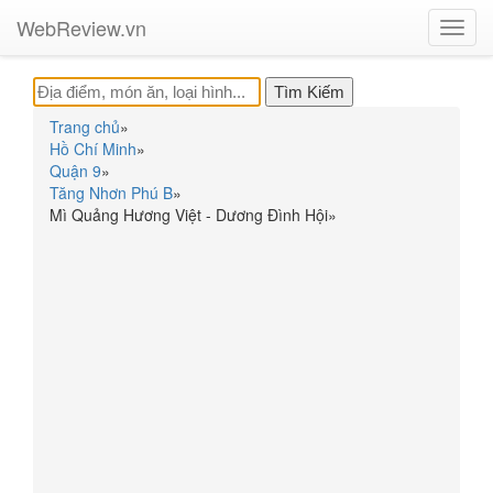
WebReview.vn
Toggl
navig
Trang chủ
»
Hồ Chí Minh
»
Quận 9
»
Tăng Nhơn Phú B
»
Mì Quảng Hương Việt - Dương Đình Hội
»