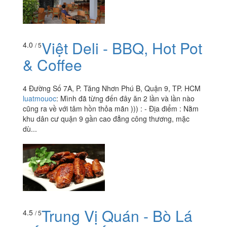
Việt Deli - BBQ, Hot Pot
4.0
/ 5
& Coffee
4 Đường Số 7A, P. Tăng Nhơn Phú B, Quận 9, TP. HCM
luatmouoc
:
Mình đã từng đến đây ăn 2 lần và lần nào
cũng ra về với tâm hồn thỏa mãn ))) : - Địa điểm : Nằm
khu dân cư quận 9 gần cao đẳng công thương, mặc
dù...
Trung Vị Quán - Bò Lá
4.5
/ 5