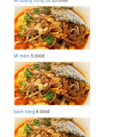
Mì quảng trứng cút
25.000đ
Mì thêm
5.000đ
bánh tráng
8.000đ