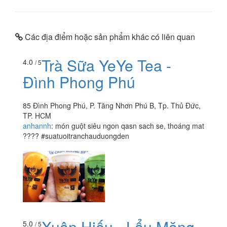
Các địa điểm hoặc sản phẩm khác có liên quan
Trà Sữa YeYe Tea -
4.0
/ 5
Đình Phong Phú
85 Đình Phong Phú, P. Tăng Nhơn Phú B, Tp. Thủ Đức,
TP. HCM
anhannh
:
món guột siêu ngon qasn sach se, thoáng mat
???? #suatuoitranchauduongden
Xuân Hiếu - Lẩu Măng,
5.0
/ 5