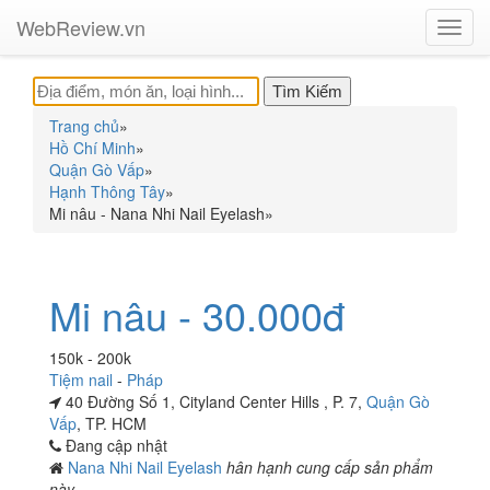
WebReview.vn
Toggl
navig
Trang chủ
»
Hồ Chí Minh
»
Quận Gò Vấp
»
Hạnh Thông Tây
»
Mi nâu - Nana Nhi Nail Eyelash
»
Mi nâu - 30.000đ
150k - 200k
Tiệm nail
-
Pháp
40 Đường Số 1, Cityland Center Hills , P. 7,
Quận Gò
Vấp
, TP. HCM
Đang cập nhật
Nana Nhi Nail Eyelash
hân hạnh cung cấp sản phẩm
này