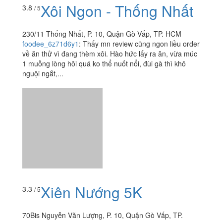
Xiên Nướng 5K
3.3
/ 5
70Bis Nguyễn Văn Lượng, P. 10, Quận Gò Vấp, TP.
HCM
cau3chi
:
Bạch tuộc bở, thịt thì lạt nhách, đã vậy còn bị
tính tiền sai nữa (món không ăn mà bị tính tiền, lúc trả
tiền không kiểm kĩ nên mất tiền oan). Xiên...