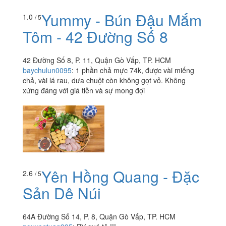
Yummy - Bún Đậu Mắm
1.0
/ 5
Tôm - 42 Đường Số 8
42 Đường Số 8, P. 11, Quận Gò Vấp, TP. HCM
baychulun0095
:
1 phần chả mực 74k, được vài miếng
chả, vài lá rau, dưa chuột còn không gọt vỏ. Không
xứng đáng với giá tiền và sự mong đợi
Yên Hồng Quang - Đặc
2.6
/ 5
Sản Dê Núi
64A Đường Số 14, P. 8, Quận Gò Vấp, TP. HCM