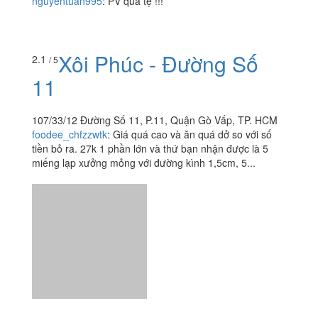
nguyentuan995
:
PV quá tệ !!!
Xôi Phúc - Đường Số
2.1
/ 5
11
107/33/12 Đường Số 11, P.11, Quận Gò Vấp, TP. HCM
foodee_chfzzwtk
:
Giá quá cao và ăn quá dở so với số
tiền bỏ ra. 27k 1 phần lớn và thứ bạn nhận được là 5
miếng lạp xưởng mỏng với đường kình 1,5cm, 5...
Xôi Ngon - Thống Nhất
3.8
/ 5
230/11 Thống Nhất, P. 10, Quận Gò Vấp, TP. HCM
foodee_6z71d6y1
:
Thấy mn review cũng ngon liều order
về ăn thử vì đang thèm xôi. Hào hức lấy ra ăn, vừa múc
1 muỗng lòng hôi quá ko thể nuốt nổi, đùi gà thì khô
nguội ngắt,...