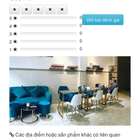
0
5
0%
Viết bài đánh giá
0
4
0%
0
3
0%
0
2
0%
0
1
0%
Các địa điểm hoặc sản phẩm khác có liên quan