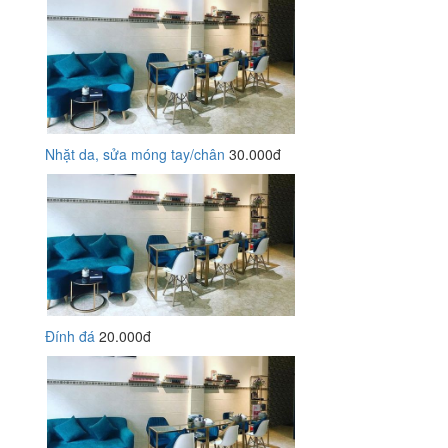
Nhặt da, sửa móng tay/chân
30.000đ
Đính đá
20.000đ