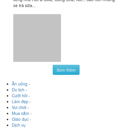
Xem thêm
Ăn uống
-
Du lịch
-
Cưới hỏi
-
Làm đẹp
-
Vui chơi
-
Mua sắm
-
Giáo dục
-
Dịch vụ