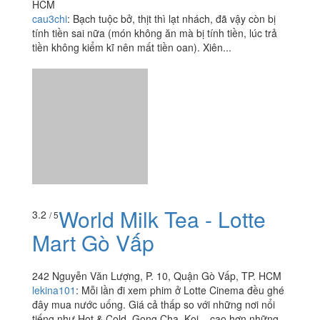
World Milk Tea - Lotte
3.2
/ 5
Mart Gò Vấp
242 Nguyễn Văn Lượng, P. 10, Quận Gò Vấp, TP. HCM
lekina101
:
Mỗi lần đi xem phim ở Lotte Cinema đều ghé
đây mua nước uống. Giá cả thấp so với những nơi nổi
tiếng như Hot & Cold, Gong Cha, Koi... cao hơn những
xe trà sữa...