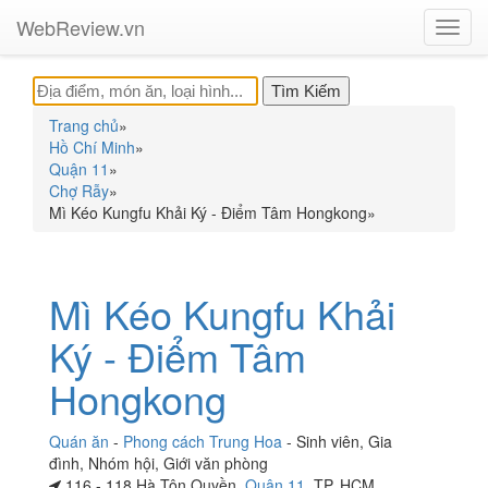
WebReview.vn
Toggl
navig
Trang chủ
»
Hồ Chí Minh
»
Quận 11
»
Chợ Rẫy
»
Mì Kéo Kungfu Khải Ký - Điểm Tâm Hongkong
»
Mì Kéo Kungfu Khải
Ký - Điểm Tâm
Hongkong
Quán ăn
-
Phong cách Trung Hoa
-
Sinh viên
,
Gia
đình
,
Nhóm hội
,
Giới văn phòng
116 - 118 Hà Tôn Quyền,
Quận 11
, TP. HCM