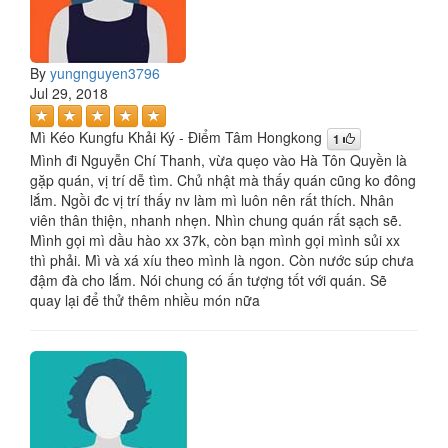
By
yungnguyen3796
Jul 29, 2018
Mì Kéo Kungfu Khải Ký - Điểm Tâm Hongkong
1
Mình đi Nguyễn Chí Thanh, vừa quẹo vào Hà Tôn Quyền là
gặp quán, vị trí dễ tìm. Chủ nhật mà thấy quán cũng ko đông
lắm. Ngồi đc vị trí thấy nv làm mì luôn nên rất thích. Nhân
viên thân thiện, nhanh nhẹn. Nhìn chung quán rất sạch sẽ.
Mình gọi mì dầu hào xx 37k, còn bạn mình gọi mình sủi xx
thì phải. Mì và xá xíu theo mình là ngon. Còn nước súp chưa
đậm đà cho lắm. Nói chung có ấn tượng tốt với quán. Sẽ
quay lại để thử thêm nhiều món nữa