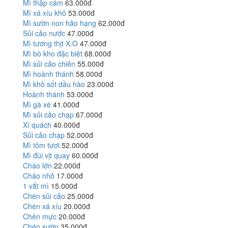
Mì thập cẩm
63.000đ
Mì xá xíu khô
53.000đ
Mì sườn non hảo hạng
62.000đ
Sủi cảo nước
47.000đ
Mì tương thịt X.O
47.000đ
Mì bò kho đặc biệt
68.000đ
Mì sủi cảo chiên
55.000đ
Mì hoành thánh
58.000đ
Mì khô sốt dầu hào
23.000đ
Hoành thánh
53.000đ
Mì gà xé
41.000đ
Mì sủi cảo chạp
67.000đ
Xí quách
40.000đ
Sủi cảo chạp
52.000đ
Mì tôm tươi
52.000đ
Mì đùi vịt quay
60.000đ
Cháo lớn
22.000đ
Cháo nhỏ
17.000đ
1 vắt mì
15.000đ
Chén sủi cảo
25.000đ
Chén xá xíu
20.000đ
Chén mực
20.000đ
Chén sườn
35.000đ