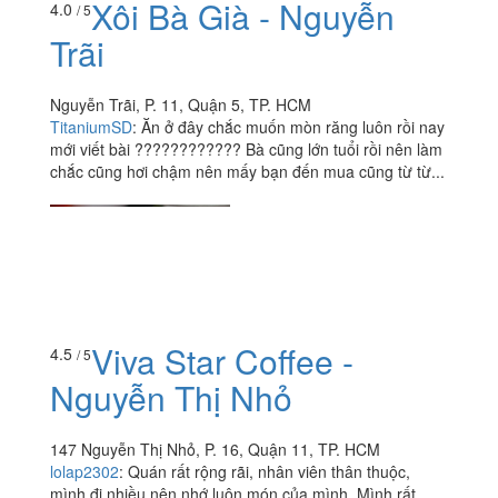
Xôi Bà Già - Nguyễn
4.0
/ 5
Trãi
Nguyễn Trãi, P. 11, Quận 5, TP. HCM
TitaniumSD
:
Ăn ở đây chắc muốn mòn răng luôn rồi nay
mới viết bài ???????????? Bà cũng lớn tuổi rồi nên làm
chắc cũng hơi chậm nên mấy bạn đến mua cũng từ từ...
Viva Star Coffee -
4.5
/ 5
Nguyễn Thị Nhỏ
147 Nguyễn Thị Nhỏ, P. 16, Quận 11, TP. HCM
lolap2302
:
Quán rất rộng rãi, nhân viên thân thuộc,
mình đi nhiều nên nhớ luôn món của mình. Mình rất