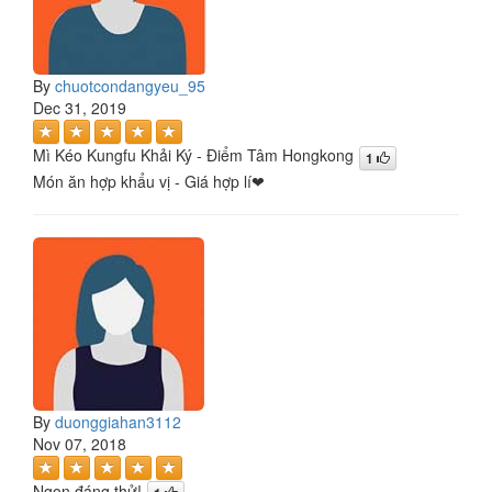
By
chuotcondangyeu_95
Dec 31, 2019
Mì Kéo Kungfu Khải Ký - Điểm Tâm Hongkong
1
Món ăn hợp khẩu vị - Giá hợp lí❤
By
duonggiahan3112
Nov 07, 2018
Ngon,đáng thử!