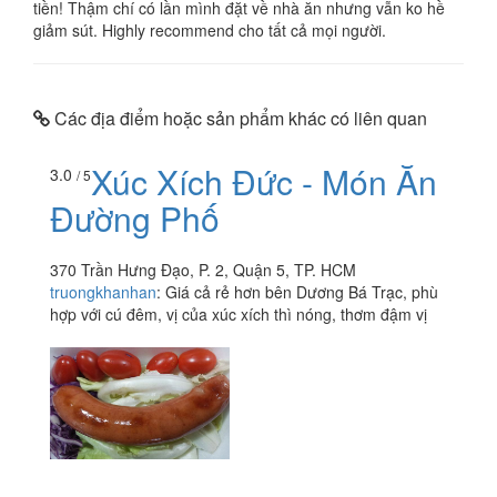
tiền! Thậm chí có lần mình đặt về nhà ăn nhưng vẫn ko hề
giảm sút. Highly recommend cho tất cả mọi người.
Các địa điểm hoặc sản phẩm khác có liên quan
Xúc Xích Đức - Món Ăn
3.0
/ 5
Đường Phố
370 Trần Hưng Đạo, P. 2, Quận 5, TP. HCM
truongkhanhan
:
Giá cả rẻ hơn bên Dương Bá Trạc, phù
hợp với cú đêm, vị của xúc xích thì nóng, thơm đậm vị