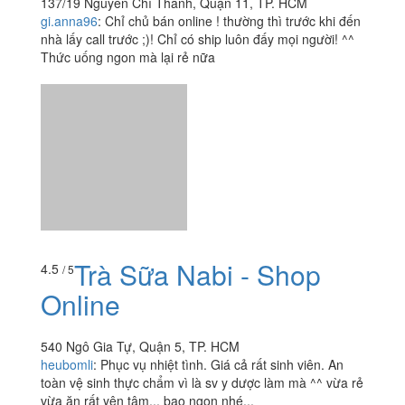
Trà Sữa Túi Lọc - Shop
2.5
/ 5
Online
137/19 Nguyễn Chí Thanh, Quận 11, TP. HCM
gi.anna96
:
Chỉ chủ bán online ! thường thì trước khi đến
nhà lấy call trước ;)! Chỉ có ship luôn đấy mọi người! ^^
Thức uống ngon mà lại rẻ nữa
Trà Sữa Nabi - Shop
4.5
/ 5
Online