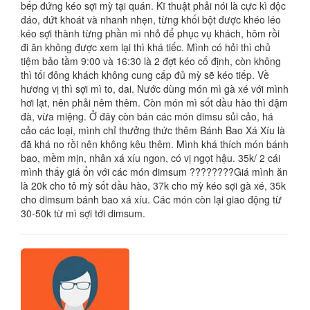
bếp đứng kéo sợi mỳ tại quán. Kĩ thuật phải nói là cực kì độc
đáo, dứt khoát và nhanh nhẹn, từng khối bột được khéo léo
kéo sợi thành từng phần mì nhỏ để phục vụ khách, hôm rồi
đi ăn không được xem lại thì khá tiếc. Mình có hỏi thì chủ
tiệm bảo tầm 9:00 và 16:30 là 2 đợt kéo cố định, còn không
thì tối đông khách không cung cấp đủ mỳ sẽ kéo tiếp. Về
hương vị thì sợi mì to, dai. Nước dùng món mì gà xé với mình
hơi lạt, nên phải nêm thêm. Còn món mì sốt dầu hào thì đậm
đà, vừa miệng. Ở đây còn bán các món dimsu sủi cảo, há
cảo các loại, mình chỉ thưởng thức thêm Bánh Bao Xá Xíu là
đã khá no rồi nên không kêu thêm. Mình khá thích món bánh
bao, mềm mịn, nhân xá xíu ngon, có vị ngọt hậu. 35k/ 2 cái
mình thấy giá ổn với các món dimsum ????????Giá mình ăn
là 20k cho tô mỳ sốt dầu hào, 37k cho mỳ kéo sợi gà xé, 35k
cho dimsum bánh bao xá xíu. Các món còn lại giao động từ
30-50k từ mì sợi tới dimsum.