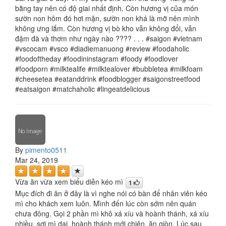
bằng tay nên có độ giai nhất định. Còn hương vị của món
sườn non hôm đó hơi mặn, sườn non khá là mỡ nên mình
không ưng lắm. Còn hương vị bò kho vẫn không đổi, vẫn
đậm đà và thơm như ngày nào ???? . . . #saigon #vietnam
#vscocam #vsco #diadiemanuong #review #foodaholic
#foodoftheday #foodininstagram #foody #foodlover
#foodporn #milktealife #milktealover #bubbletea #milkfoam
#cheesetea #eatanddrink #foodblogger #saigonstreetfood
#eatsaigon #matchaholic #lingeatdelicious
By
pimento0511
Mar 24, 2019
Vừa ăn vừa xem biểu diễn kéo mì
1
Mục đích đi ăn ở đây là vì nghe nói có bàn để nhân viên kéo
mì cho khách xem luôn. Mình đến lúc còn sớm nên quán
chưa đông. Gọi 2 phần mì khô xá xíu và hoành thánh, xá xíu
nhiều, sợi mì dai, hoành thánh mới chiên, ăn giòn. Lúc sau