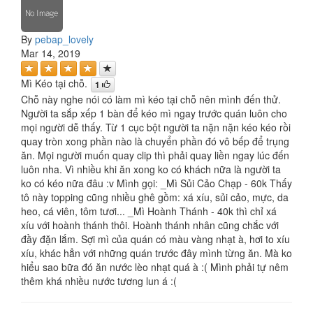
By
pebap_lovely
Mar 14, 2019
Mì Kéo tại chỗ.
1
Chỗ này nghe nói có làm mì kéo tại chỗ nên mình đến thử.
Người ta sắp xếp 1 bàn để kéo mì ngay trước quán luôn cho
mọi người dễ thấy. Từ 1 cục bột người ta nặn nặn kéo kéo rồi
quay tròn xong phần nào là chuyển phần đó vô bếp để trụng
ăn. Mọi người muốn quay clip thì phải quay liền ngay lúc đến
luôn nha. Vì nhiều khi ăn xong ko có khách nữa là người ta
ko có kéo nữa đâu :v Mình gọi: _Mì Sủi Cảo Chạp - 60k Thấy
tô này topping cũng nhiều ghê gồm: xá xíu, sủi cảo, mực, da
heo, cá viên, tôm tươi... _Mì Hoành Thánh - 40k thì chỉ xá
xíu với hoành thánh thôi. Hoành thánh nhân cũng chắc với
đầy đặn lắm. Sợi mì của quán có màu vàng nhạt à, hơi to xíu
xíu, khác hẳn với những quán trước đây mình từng ăn. Mà ko
hiểu sao bữa đó ăn nước lèo nhạt quá à :( Mình phải tự nêm
thêm khá nhiều nước tương lun á :(