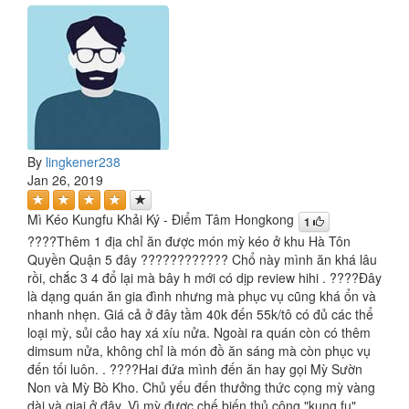
By
lingkener238
Jan 26, 2019
Mì Kéo Kungfu Khải Ký - Điểm Tâm Hongkong
1
????Thêm 1 địa chỉ ăn được món mỳ kéo ở khu Hà Tôn
Quyền Quận 5 đây ???????????? Chổ này mình ăn khá lâu
rồi, chắc 3 4 đổ lại mà bây h mới có dịp review hihi . ????Đây
là dạng quán ăn gia đình nhưng mà phục vụ cũng khá ổn và
nhanh nhẹn. Giá cả ở đây tầm 40k đến 55k/tô có đủ các thể
loại mỳ, sủi cảo hay xá xíu nửa. Ngoài ra quán còn có thêm
dimsum nửa, không chỉ là món đồ ăn sáng mà còn phục vụ
đến tối luôn. . ????Hai đứa mình đến ăn hay gọi Mỳ Sườn
Non và Mỳ Bò Kho. Chủ yếu đến thưởng thức cọng mỳ vàng
dài và giai ở đây. Vì mỳ được chế biến thủ công "kung fu"