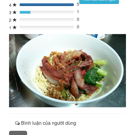
5
4
100%
1
3
20%
0
2
0%
0
1
0%
Bình luận của người dùng