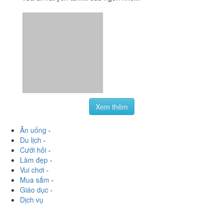
540 Ngô Gia Tự, Quận 5, TP. HCM
heubomli
:
Phục vụ nhiệt tình. Giá cả rất sinh viên. An
toàn vệ sinh thực chẩm vì là sv y dược làm mà ^^ vừa rẻ
vừa ăn rất yên tâm... bao ngon nhé...
Xem thêm
Ăn uống
-
Du lịch
-
Cưới hỏi
-
Làm đẹp
-
Vui chơi
-
Mua sắm
-