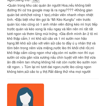
1
•Quán trong khu các quán ăn người Hoa,nếu không biết
đường thì cứ tra google map là ra ngay???? •Không gian
quán bé xinh(hơi nóng 1 tẹo),nhân viên nhanh nhẹn nhiệt
tình. •Đặc biệt như tên gọi là “Mì Kéo Kungfu” nên trước
quán lúc nào cũng có 1 anh nhân viên đứng kéo mì trực tiếp
trước quán và kéo xong là nấu ngay và liền nên mì rất rất
tươi ngon và thơm lừng mùi trứng. •Gia đình mình ăn 2 tô mì
khô thập cẩm,1 mì khô sủi cảo và 1 mì sườn non hảo
hạng.Mì khô sủi cảo với viên sủi cảo to đầy ú ụ nhân thịt và
tôm bên trong nêm vừa miệng,nước lèo thì khỏi chê rồi,mì
khô thập cẩm cũng ngon như vậy,còn mì sườn non thì cục
sườn có vừa gân vừa xương nấu chín tuyệt vời nên thịt vừa
ăn đã mềm tan nhưng không hề nát còn nước lèo sườn non
rất ngon. > Túm lại mì tươi dai ngon,nước lèo cũng ngon
không kém,sủi cảo to ụ thịt.Rất đáng thử nha mọi người