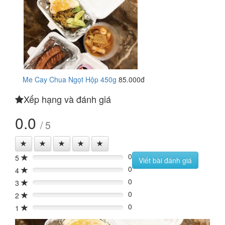
Me Cay Chua Ngọt Hộp 450g
85.000đ
Xếp hạng và đánh giá
0.0
/ 5
0
5
0%
Viết bài đánh giá
0
4
0%
0
3
0%
0
2
0%
0
1
0%