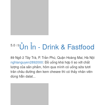
cobekemdau_25
:
Quán nhỏ nhỏ thôi Đồ ăn bình
thường, có món trạch tạm ổn Giá cả bình thường. nói
chung không có gì đặc sắc
Ủn Ỉn - Drink & Fastfood
5.0
/ 5
89 Ngõ 2 Tây Trà, P. Trần Phú, Quận Hoàng Mai, Hà Nội
nghianguyen2892000
:
Đồ uống khá hợp lí so với chất
lượng của sản phẩm, hôm qua mình có uống sữa tươi
trân châu đường đen kem chesee thì có thấy nhân viên
dùng hẳn dalat...