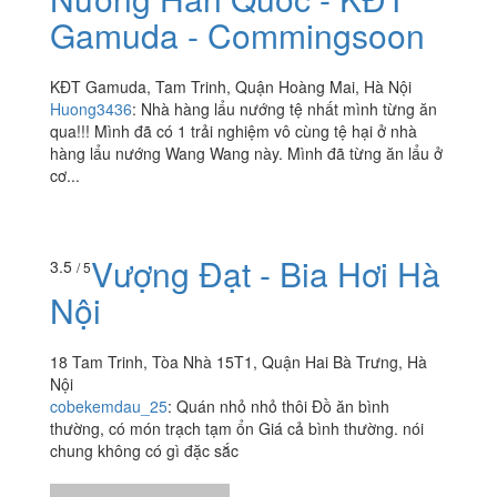
Wang Wang - Thịt
4.2
/ 5
Nướng Hàn Quốc - KĐT
Gamuda - Commingsoon
KĐT Gamuda, Tam Trinh, Quận Hoàng Mai, Hà Nội
Huong3436
:
Nhà hàng lẩu nướng tệ nhất mình từng ăn
qua!!! Mình đã có 1 trải nghiệm vô cùng tệ hại ở nhà
hàng lẩu nướng Wang Wang này. Mình đã từng ăn lẩu ở
cơ...
Vượng Đạt - Bia Hơi Hà
3.5
/ 5
Nội
18 Tam Trinh, Tòa Nhà 15T1, Quận Hai Bà Trưng, Hà
Nội