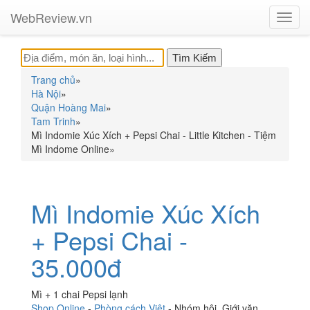
WebReview.vn
Toggl
navig
Trang chủ
»
Hà Nội
»
Quận Hoàng Mai
»
Tam Trinh
»
Mì Indomie Xúc Xích + Pepsi Chai - Little Kitchen - Tiệm
Mì Indome Online
»
Mì Indomie Xúc Xích
+ Pepsi Chai -
35.000đ
Mì + 1 chai Pepsi lạnh
Shop Online
-
Phòng cách Việt
-
Nhóm hội
,
Giới văn