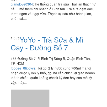
gianglove0304
:
Hệ thống quán trà sữa Thái lan thạch tự
nấu , mở thêm chi nhánh ở Bình tân. Trà sữa đậm đặc,
thơm ngon và ngọt vừa. Thạch tự nấu như bánh plan,
phô mai,...
YoYo - Trà Sữa & Mì
1.0
/ 5
Cay - Đường Số 7
155 Đường Số 7, P. Bình Trị Đông B, Quận Bình Tân,
TP. HCM
foodee_8tipcyyz
:
Tôi gọi 2 ly nước cùng 700ml mà tôi
nhận được ly lớn ly nhỏ, gọi há cảo chiên lại giao hoành
thánh chiên, quán không check kỹ đơn hay sao mà kỳ
vậy, mấy...