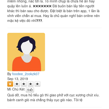
miềm nhũng, nác tơi ra. Tô mình chụp là chưa hề ăn hay
quậy lên luôn á. ❌❌❌❌❌❌❌ Đã buôn bán lấy tiền người
khác thì bán sau cho được. Đặt biệt là bán trên app, 1 lần là
vĩnh viễn chẳn ai mua. Hay là chủ quán nghĩ bán online nên
mặc kệ việc đó nhỉ❓❓❓.
By
foodee_2cokzk07
Sep 13, 2019
Mì Chú Két
1
Quá dở, mua hủ tiếu gò thì giao phở với cục xương chút xíu.
bánh canh giò mà chẳng thấy cục giò nào. Tồi tệ