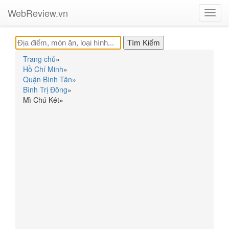
WebReview.vn
Toggl
navig
Trang chủ
»
Hồ Chí Minh
»
Quận Bình Tân
»
Bình Trị Đông
»
Mì Chú Két
»