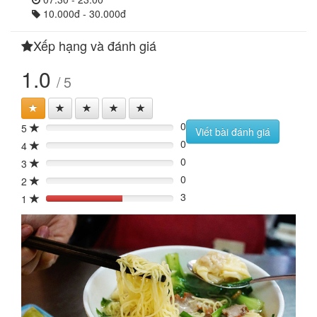
10.000đ - 30.000đ
Xếp hạng và đánh giá
1.0
/ 5
0
5
0%
Viết bài đánh giá
0
4
0%
0
3
0%
0
2
0%
3
1
60%