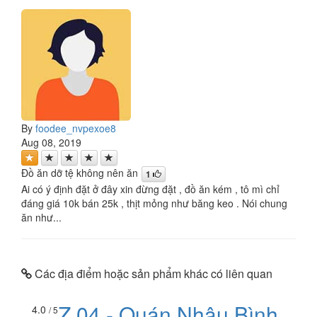
By
foodee_nvpexoe8
Aug 08, 2019
Đồ ăn dỡ tệ không nên ăn
1
Ai có ý định đặt ở đây xin đừng đặt , đồ ăn kém , tô mì chỉ
đáng giá 10k bán 25k , thịt mỏng như băng keo . Nói chung
ăn như...
Các địa điểm hoặc sản phẩm khác có liên quan
Z 04 - Quán Nhậu Bình
4.0
/ 5