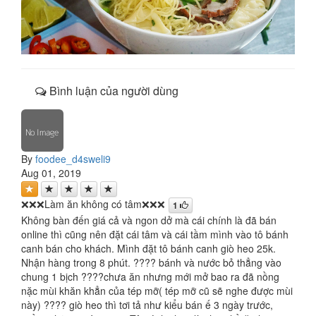
Bình luận của người dùng
By
foodee_d4sweli9
Aug 01, 2019
❌❌❌Làm ăn không có tâm❌❌❌
1
Không bàn đến giá cả và ngon dở mà cái chính là đã bán
online thì cũng nên đặt cái tâm và cái tầm mình vào tô bánh
canh bán cho khách. Mình đặt tô bánh canh giò heo 25k.
Nhận hàng trong 8 phút. ???? bánh và nước bỏ thẳng vào
chung 1 bịch ????chưa ăn nhưng mới mở bao ra đã nồng
nặc mùi khăn khẳn của tép mỡ( tép mỡ cũ sẽ nghe được mùi
này) ???? giò heo thì tơi tả như kiểu bán ế 3 ngày trước,