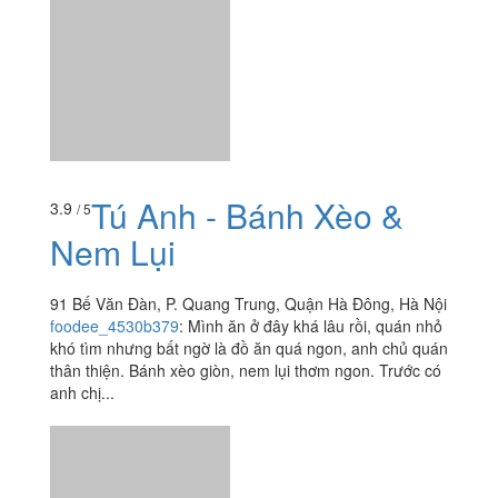
foodee_vz5voqwh
:
Quán đóng thiếu đồ. không có coca
cola. quá kém.
Tú Anh - Bánh Xèo &
3.9
/ 5
Nem Lụi
91 Bế Văn Đàn, P. Quang Trung, Quận Hà Đông, Hà Nội
foodee_4530b379
:
Mình ăn ở đây khá lâu rồi, quán nhỏ
khó tìm nhưng bất ngờ là đồ ăn quá ngon, anh chủ quán
thân thiện. Bánh xèo giòn, nem lụi thơm ngon. Trước có
anh chị...