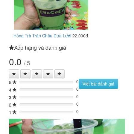
Hồng Trà Trân Châu Dưa Lưới
22.000đ
Xếp hạng và đánh giá
0.0
/ 5
0
5
0%
Viết bài đánh giá
0
4
0%
0
3
0%
0
2
0%
0
1
0%