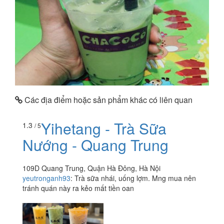
Các địa điểm hoặc sản phẩm khác có liên quan
Yihetang - Trà Sữa
1.3
/ 5
Nướng - Quang Trung
109D Quang Trung, Quận Hà Đông, Hà Nội
yeutronganh93
:
Trà sữa nhái, uống lợm. Mng mua nên
tránh quán này ra kẻo mất tiền oan