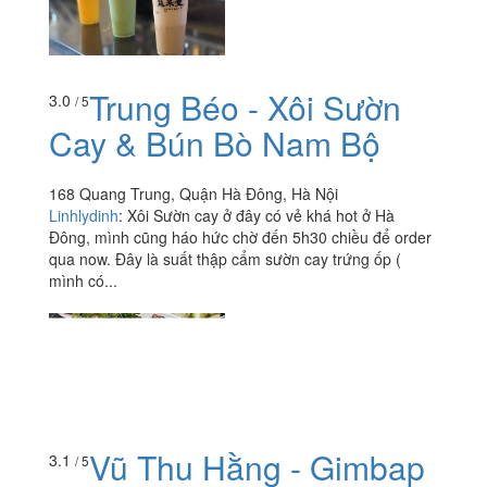
Trung Béo - Xôi Sườn
3.0
/ 5
Cay & Bún Bò Nam Bộ
168 Quang Trung, Quận Hà Đông, Hà Nội
Linhlydinh
:
Xôi Sườn cay ở đây có vẻ khá hot ở Hà
Đông, mình cũng háo hức chờ đến 5h30 chiều để order
qua now. Đây là suất thập cẩm sườn cay trứng ốp (
mình có...
Vũ Thu Hằng - Gimbap
3.1
/ 5