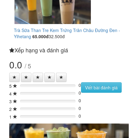
Trà Sữa Than Tre Kem Trứng Trân Châu Đường Đen -
Yihetang
65.000đ
32.500đ
Xếp hạng và đánh giá
0.0
/ 5
0
5
0%
Viết bài đánh giá
0
4
0%
0
3
0%
0
2
0%
0
1
0%