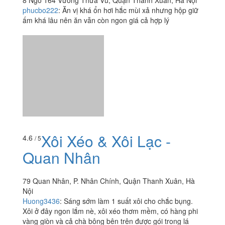
8 Ngõ 164 Vương Thừa Vũ, Quận Thanh Xuân, Hà Nội
phucbo222
:
Ăn vị khá ổn hơi hắc mùi xả nhưng hộp giữ
ấm khá lâu nên ăn vẫn còn ngon giá cả hợp lý
Xôi Xéo & Xôi Lạc -
4.6
/ 5
Quan Nhân
79 Quan Nhân, P. Nhân Chính, Quận Thanh Xuân, Hà
Nội
Huong3436
:
Sáng sớm làm 1 suất xôi cho chắc bụng.
Xôi ở đây ngon lắm nè, xôi xéo thơm mềm, có hàng phi
vàng giòn và cả chà bông bên trên được gói trong lá
chuối đậm...