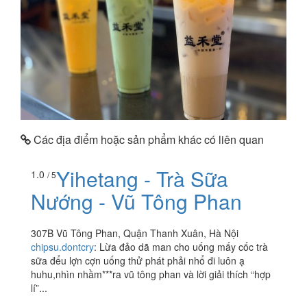
Các địa điểm hoặc sản phẩm khác có liên quan
Yihetang - Trà Sữa
1.0
/ 5
Nướng - Vũ Tông Phan
307B Vũ Tông Phan, Quận Thanh Xuân, Hà Nội
chipsu.dontcry
:
Lừa đảo dã man cho uống mấy cốc trà
sữa đểu lợn cợn uống thử phát phải nhổ đi luôn ạ
huhu,nhìn nhầm***ra vũ tông phan và lời giải thích “hợp
lí”...