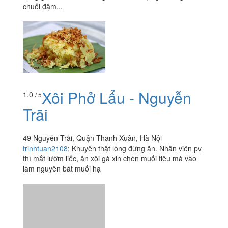
Xôi Phở Lẩu - Nguyễn
1.0
/ 5
Trãi
49 Nguyễn Trãi, Quận Thanh Xuân, Hà Nội
trinhtuan2108
:
Khuyên thật lòng đừng ăn. Nhân viên pv
thì mắt lườm liếc, ăn xôi gà xin chén muối tiêu mà vào
làm nguyên bát muối hạ
Xem thêm
Ăn uống
-
Du lịch
-
Cưới hỏi
-
Làm đẹp
-
Vui chơi
-
Mua sắm
-
Giáo dục
-
Dịch vụ