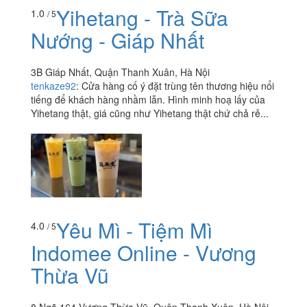
Yihetang - Trà Sữa
1.0
/ 5
Nướng - Giáp Nhất
3B Giáp Nhất, Quận Thanh Xuân, Hà Nội
tenkaze92
:
Cửa hàng cố ý đặt trùng tên thương hiệu nổi
tiếng để khách hàng nhầm lẫn. Hình minh hoạ lấy của
Yihetang thật, giá cũng như Yihetang thật chứ chả rẻ...
Yêu Mì - Tiệm Mì
4.0
/ 5
Indomee Online - Vương
Thừa Vũ