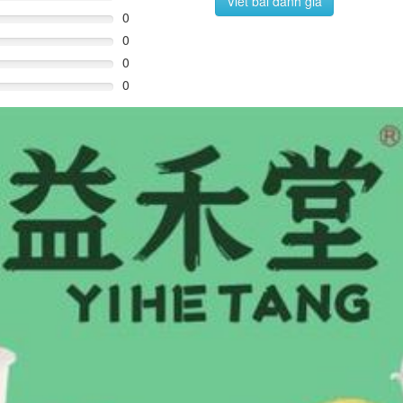
Viết bài đánh giá
0
0
0
0