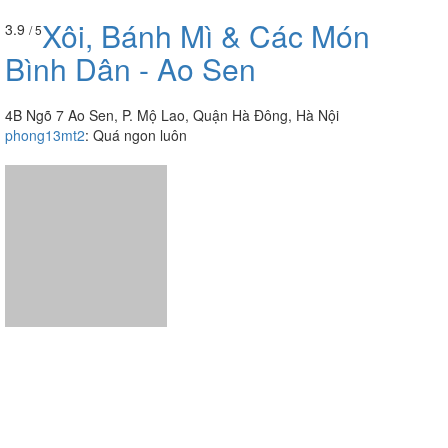
Xôi, Bánh Mì & Các Món
3.9
/ 5
Bình Dân - Ao Sen
4B Ngõ 7 Ao Sen, P. Mộ Lao, Quận Hà Đông, Hà Nội
phong13mt2
:
Quá ngon luôn