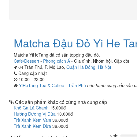
Matcha Đậu Đỏ Yi He Ta
Matcha YiHeTang đã có sẵn topping đậu đỏ.
Café/Dessert
-
Phong cách Á
-
Gia đình
,
Nhóm hội
,
Cặp đôi
64 Trần Phú, P. Mộ Lao,
Quận Hà Đông
,
Hà Nội
Đang cập nhật
10:00 - 22:00
YiHeTang Tea & Coffee - Trần Phú
hân hạnh cung cấp sản 
Các sản phẩm khác có cùng nhà cung cấp
Khô Gà Lá Chanh
15.000đ
Hướng Dương Vị Dừa
13.000đ
Trà Xanh Kem Vani
36.000đ
Trà Xanh Kem Dừa
36.000đ
5