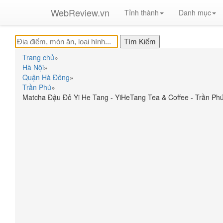
WebReview.vn
Tỉnh thành
Danh mục
Trang chủ
»
Hà Nội
»
Quận Hà Đông
»
Trần Phú
»
Matcha Đậu Đỏ Yi He Tang - YiHeTang Tea & Coffee - Trần Ph