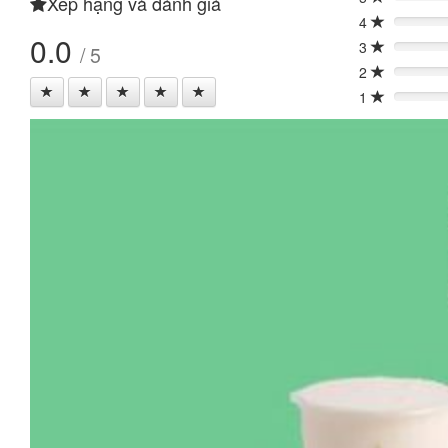
Xếp hạng và đánh giá
0%
4
0%
0.0
3
/ 5
0%
2
0%
1
0%