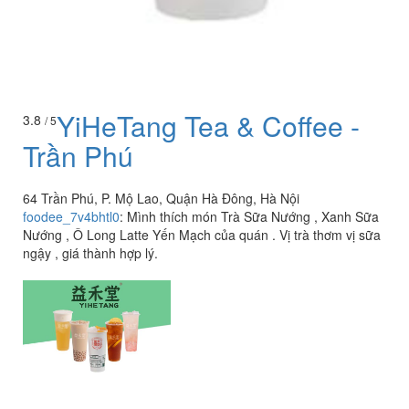
YiHeTang Tea & Coffee -
3.8
/ 5
Trần Phú
64 Trần Phú, P. Mộ Lao, Quận Hà Đông, Hà Nội
foodee_7v4bhtl0
:
Mình thích món Trà Sữa Nướng , Xanh Sữa
Nướng , Ô Long Latte Yến Mạch của quán . Vị trà thơm vị sữa
ngậy , giá thành hợp lý.