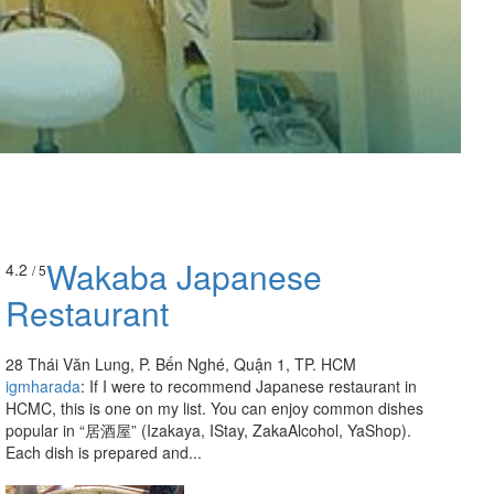
Wakaba Japanese
4.2
/ 5
Restaurant
28 Thái Văn Lung, P. Bến Nghé, Quận 1, TP. HCM
igmharada
:
If I were to recommend Japanese restaurant in
HCMC, this is one on my list. You can enjoy common dishes
popular in “居酒屋” (Izakaya, IStay, ZakaAlcohol, YaShop).
Each dish is prepared and...