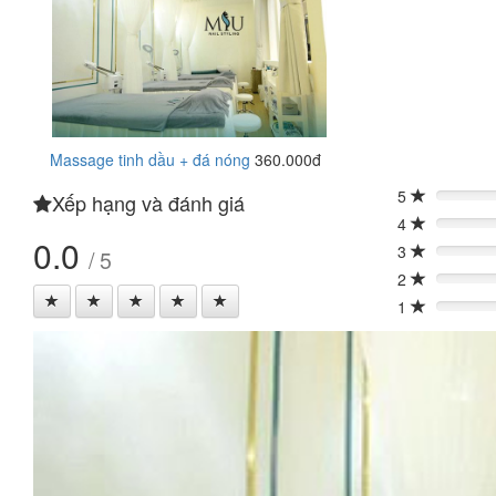
Massage tinh dầu + đá nóng
360.000đ
5
Xếp hạng và đánh giá
0%
4
0%
0.0
3
/ 5
0%
2
0%
1
0%