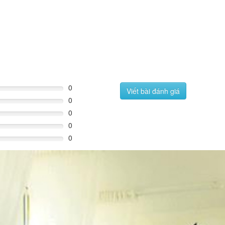
0
Viết bài đánh giá
0
0
0
0