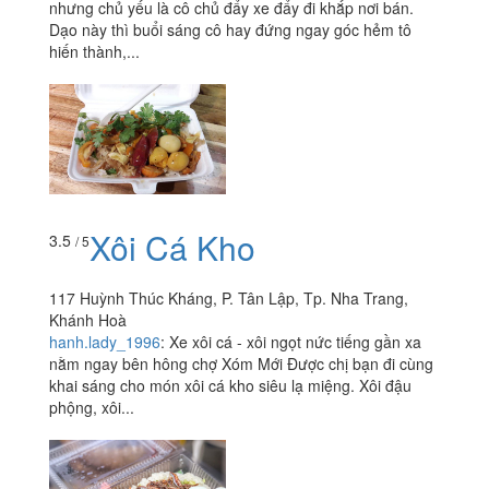
nhưng chủ yếu là cô chủ đẩy xe đẩy đi khắp nơi bán.
Dạo này thì buổi sáng cô hay đứng ngay góc hẻm tô
hiến thành,...
Xôi Cá Kho
3.5
/ 5
117 Huỳnh Thúc Kháng, P. Tân Lập, Tp. Nha Trang,
Khánh Hoà
hanh.lady_1996
:
Xe xôi cá - xôi ngọt nức tiếng gần xa
nằm ngay bên hông chợ Xóm Mới Được chị bạn đi cùng
khai sáng cho món xôi cá kho siêu lạ miệng. Xôi đậu
phộng, xôi...