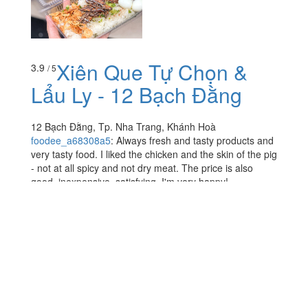
Xiên Que Tự Chọn &
3.9
/ 5
Lẩu Ly - 12 Bạch Đằng
12 Bạch Đằng, Tp. Nha Trang, Khánh Hoà
foodee_a68308a5
:
Always fresh and tasty products and
very tasty food. I liked the chicken and the skin of the pig
- not at all spicy and not dry meat. The price is also
good, inexpensive, satisfying. I'm very happy!
Xem thêm