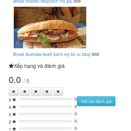
Bread chicken bbq(bánh mỳ gà)
60đ
Bread Australia beef( bánh mỳ bò úc bbq)
80đ
Xếp hạng và đánh giá
0.0
/ 5
0
5
0%
Viết bài đánh giá
0
4
0%
0
3
0%
0
2
0%
0
1
0%