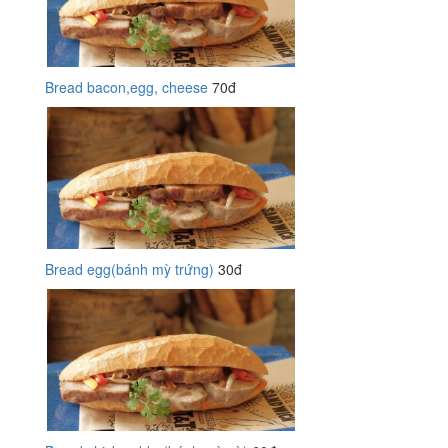
Bread bacon,egg, cheese
70đ
Bread egg(bánh mỳ trứng)
30đ