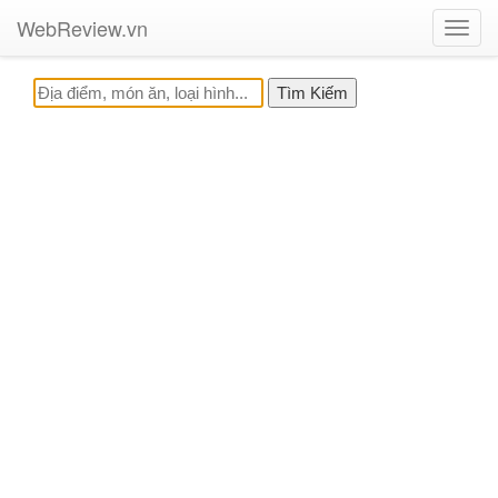
WebReview.vn
Toggl
navig