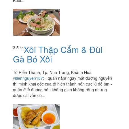
Buổi...
Xôi Thập Cẩm & Đùi
3.5
/ 5
Gà Bó Xôi
Tô Hiến Thành, Tp. Nha Trang, Khánh Hoà
vitiennguyen187
:
- quán nằm ngay mặt đường nguyễn
thị minh khai góc cua tô hiến thành nên cực kì dễ tìm -
quán ở lề đuơng nên không gian không rộng nhưng
được cái vẫn có...