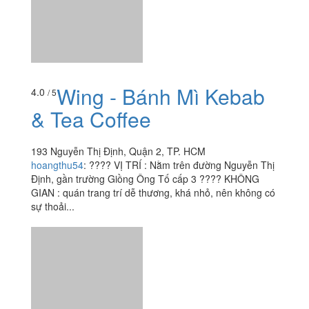
Wing - Bánh Mì Kebab
4.0
/ 5
& Tea Coffee
193 Nguyễn Thị Định, Quận 2, TP. HCM
hoangthu54
:
???? VỊ TRÍ : Nằm trên đường Nguyễn Thị
Định, gần trường Giồng Ông Tố cấp 3 ???? KHÔNG
GIAN : quán trang trí dễ thương, khá nhỏ, nên không có
sự thoải...
Xem thêm
Ăn uống
-
Du lịch
-
Cưới hỏi
-
Làm đẹp
-
Vui chơi
-