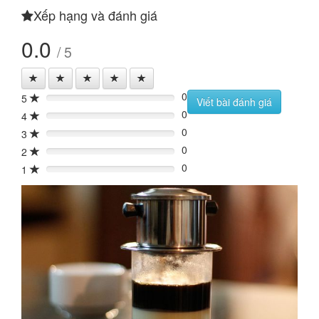
Xếp hạng và đánh giá
0.0
/ 5
0
5
0%
Viết bài đánh giá
0
4
0%
0
3
0%
0
2
0%
0
1
0%