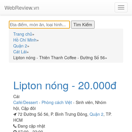
WebReview.vn
Toggl
navig
Trang chủ
»
Hồ Chí Minh
»
Quận 2
»
Cát Lái
»
Lipton nóng - Thiên Thanh Coffee - Đường Số 56
»
Lipton nóng - 20.000đ
Cái
Café/Dessert
-
Phòng cách Việt
-
Sinh viên
,
Nhóm
hội
,
Cặp đôi
72 Đường Số 56, P. Bình Trưng Đông,
Quận 2
, TP.
HCM
Đang cập nhật
07:00 - 22:00