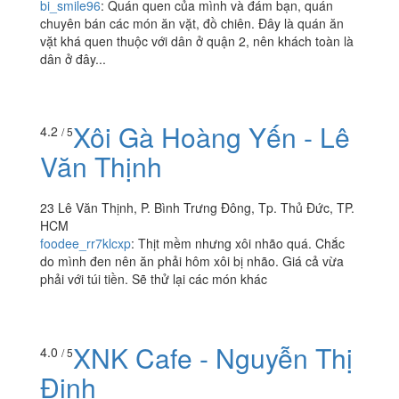
Zéllo Phô Mai Que
3.9
/ 5
698 Nguyễn Thị Định, P. Thạnh Mỹ Lợi, Tp. Thủ Đức,
TP. HCM
bi_smile96
:
Quán quen của mình và đám bạn, quán
chuyên bán các món ăn vặt, đồ chiên. Đây là quán ăn
vặt khá quen thuộc với dân ở quận 2, nên khách toàn là
dân ở đây...
Xôi Gà Hoàng Yến - Lê
4.2
/ 5
Văn Thịnh
23 Lê Văn Thịnh, P. Bình Trưng Đông, Tp. Thủ Đức, TP.
HCM
foodee_rr7klcxp
:
Thịt mềm nhưng xôi nhão quá. Chắc
do mình đen nên ăn phải hôm xôi bị nhão. Giá cả vừa
phải với túi tiền. Sẽ thử lại các món khác