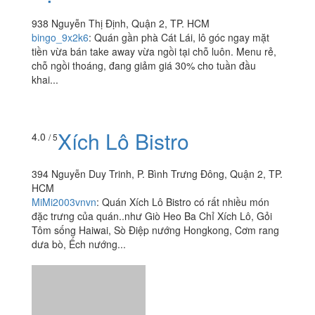
XNK Cafe - Nguyễn Thị
4.0
/ 5
Định
938 Nguyễn Thị Định, Quận 2, TP. HCM
bingo_9x2k6
:
Quán gần phà Cát Lái, lô góc ngay mặt
tiền vừa bán take away vừa ngồi tại chỗ luôn. Menu rẻ,
chỗ ngồi thoáng, đang giảm giá 30% cho tuần đầu
khai...
Xích Lô Bistro
4.0
/ 5
394 Nguyễn Duy Trinh, P. Bình Trưng Đông, Quận 2, TP.
HCM
MiMi2003vnvn
:
Quán Xích Lô Bistro có rất nhiều món
đặc trưng của quán..như Giò Heo Ba Chỉ Xích Lô, Gỏi
Tôm sống Haiwai, Sò Điệp nướng Hongkong, Cơm rang
dưa bò, Ếch nướng...