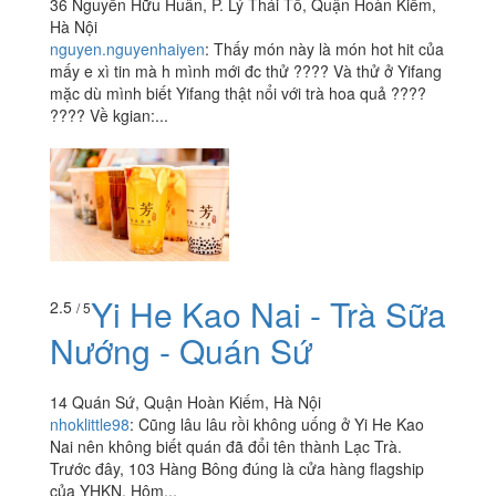
36 Nguyễn Hữu Huân, P. Lý Thái Tổ, Quận Hoàn Kiếm,
Hà Nội
nguyen.nguyenhaiyen
:
Thấy món này là món hot hit của
mấy e xì tin mà h mình mới đc thử ???? Và thử ở Yifang
mặc dù mình biết Yifang thật nổi với trà hoa quả ????
???? Về kgian:...
Yi He Kao Nai - Trà Sữa
2.5
/ 5
Nướng - Quán Sứ
14 Quán Sứ, Quận Hoàn Kiếm, Hà Nội
nhoklittle98
:
Cũng lâu lâu rồi không uống ở Yi He Kao
Nai nên không biết quán đã đổi tên thành Lạc Trà.
Trước đây, 103 Hàng Bông đúng là cửa hàng flagship
của YHKN. Hôm...