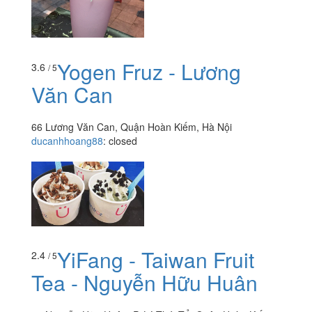
Yogen Fruz - Lương
3.6
/ 5
Văn Can
66 Lương Văn Can, Quận Hoàn Kiếm, Hà Nội
ducanhhoang88
:
closed
YiFang - Taiwan Fruit
2.4
/ 5
Tea - Nguyễn Hữu Huân