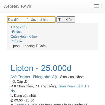
WebReview.vn
Toggl
navig
Trang chủ
»
Hà Nội
»
Quận Hoàn Kiếm
»
Phố cổ
»
Lipton - Loading T Cafe
»
Lipton - 25.000đ
Café/Dessert
-
Phòng cách Việt
-
Sinh viên
,
Nhóm
hội
,
Cặp đôi
8 Chân Cầm, P. Hàng Trống,
Quận Hoàn Kiếm
,
Hà
Nội
Đang cập nhật
09:00 - 23:00
Loading T Cafe
hân hạnh cung cấp sản phẩm này