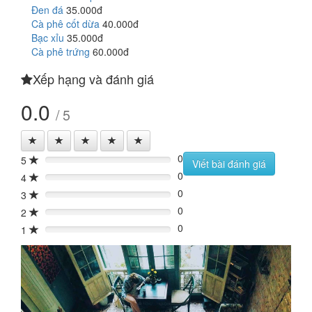
Đen đá
35.000đ
Cà phê cốt dừa
40.000đ
Bạc xỉu
35.000đ
Cà phê trứng
60.000đ
Xếp hạng và đánh giá
0.0
/ 5
0
5
0%
Viết bài đánh giá
0
4
0%
0
3
0%
0
2
0%
0
1
0%