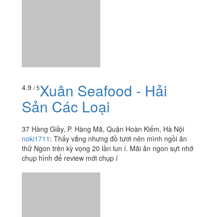
Xuân Seafood - Hải
4.9
/ 5
Sản Các Loại
37 Hàng Giầy, P. Hàng Mã, Quận Hoàn Kiếm, Hà Nội
noki1711
:
Thấy vắng nhưng đồ tươi nên mình ngồi ăn
thử Ngon trên kỳ vọng 20 lần lun í. Mãi ăn ngon sựt nhớ
chụp hình để review mới chụp í
Xem thêm
Ăn uống
-