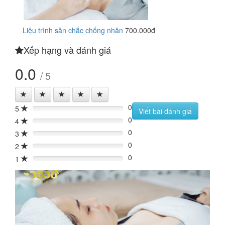
Liệu trình săn chắc chống nhăn
700.000đ
Xếp hạng và đánh giá
0.0
/ 5
0
5
0%
Viết bài đánh giá
0
4
0%
0
3
0%
0
2
0%
0
1
0%