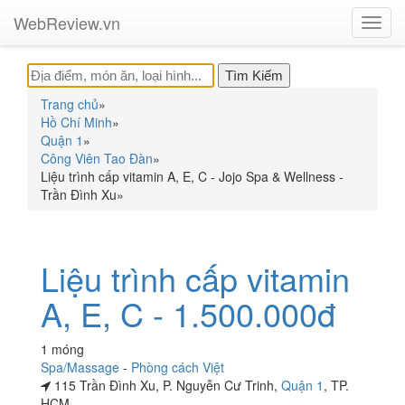
WebReview.vn
Toggl
navig
Trang chủ
»
Hồ Chí Minh
»
Quận 1
»
Công Viên Tao Đàn
»
Liệu trình cấp vitamin A, E, C - Jojo Spa & Wellness -
Trần Đình Xu
»
Liệu trình cấp vitamin
A, E, C - 1.500.000đ
1 móng
Spa/Massage
-
Phòng cách Việt
115 Trần Đình Xu, P. Nguyễn Cư Trinh,
Quận 1
, TP.
HCM