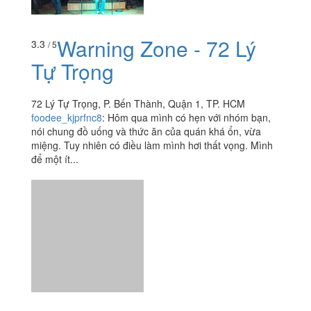
Warning Zone - 72 Lý
3.3
/ 5
Tự Trọng
72 Lý Tự Trọng, P. Bến Thành, Quận 1, TP. HCM
foodee_kjprfnc8
:
Hôm qua mình có hẹn với nhóm bạn,
nói chung đồ uống và thức ăn của quán khá ổn, vừa
miệng. Tuy nhiên có điều làm mình hơi thất vọng. Mình
để một ít...