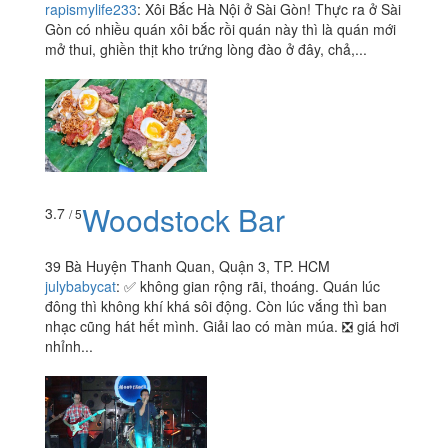
rapismylife233
:
Xôi Bắc Hà Nội ở Sài Gòn! Thực ra ở Sài
Gòn có nhiều quán xôi bắc rồi quán này thì là quán mới
mở thui, ghiền thịt kho trứng lòng đào ở đây, chả,...
Woodstock Bar
3.7
/ 5
39 Bà Huyện Thanh Quan, Quận 3, TP. HCM
julybabycat
:
✅ không gian rộng rãi, thoáng. Quán lúc
đông thì không khí khá sôi động. Còn lúc vắng thì ban
nhạc cũng hát hết mình. Giải lao có màn múa. ❎ giá hơi
nhỉnh...