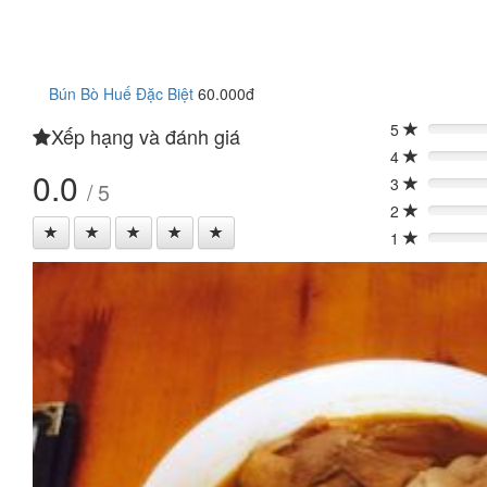
Bún Bò Huế Đặc Biệt
60.000đ
5
Xếp hạng và đánh giá
0%
4
0%
0.0
3
/ 5
0%
2
0%
1
0%