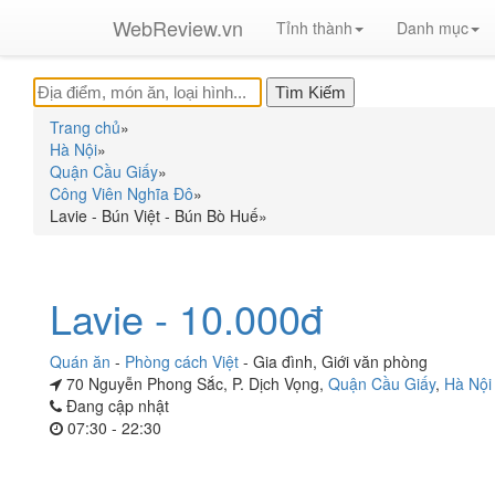
WebReview.vn
Tỉnh thành
Danh mục
Trang chủ
»
Hà Nội
»
Quận Cầu Giấy
»
Công Viên Nghĩa Đô
»
Lavie - Bún Việt - Bún Bò Huế
»
Lavie - 10.000đ
Quán ăn
-
Phòng cách Việt
-
Gia đình
,
Giới văn phòng
70 Nguyễn Phong Sắc, P. Dịch Vọng,
Quận Cầu Giấy
,
Hà Nội
Đang cập nhật
07:30 - 22:30