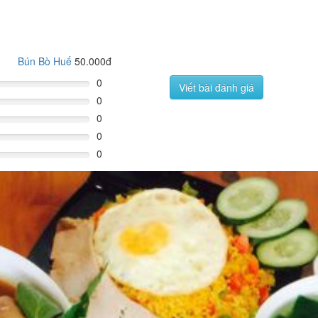
Bún Bò Huế
50.000đ
0
Viết bài đánh giá
0
0
0
0