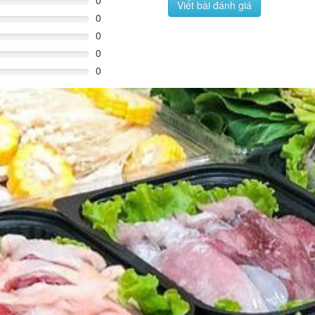
0
Viết bài đánh giá
0
0
0
0