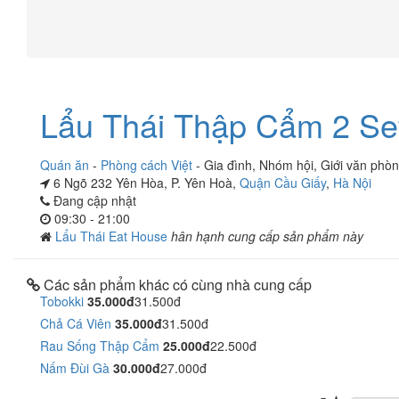
Lẩu Thái Thập Cẩm 2 Se
Quán ăn
-
Phòng cách Việt
-
Gia đình
,
Nhóm hội
,
Giới văn phò
6 Ngõ 232 Yên Hòa, P. Yên Hoà,
Quận Cầu Giấy
,
Hà Nội
Đang cập nhật
09:30 - 21:00
Lẩu Thái Eat House
hân hạnh cung cấp sản phẩm này
Các sản phẩm khác có cùng nhà cung cấp
Tobokki
35.000đ
31.500đ
Chả Cá Viên
35.000đ
31.500đ
Rau Sống Thập Cẩm
25.000đ
22.500đ
Nấm Đùi Gà
30.000đ
27.000đ