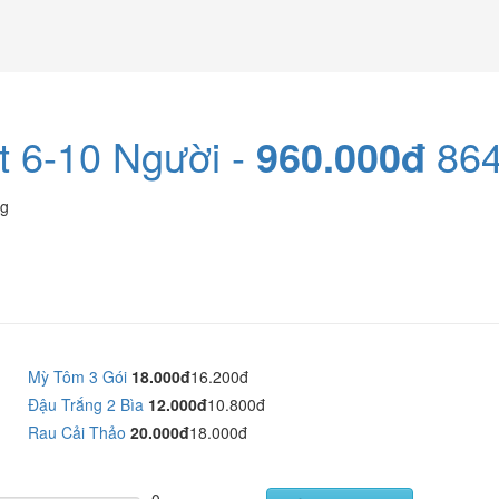
t 6-10 Người -
960.000đ
864
ng
Mỳ Tôm 3 Gói
18.000đ
16.200đ
Đậu Trắng 2 Bìa
12.000đ
10.800đ
Rau Cải Thảo
20.000đ
18.000đ