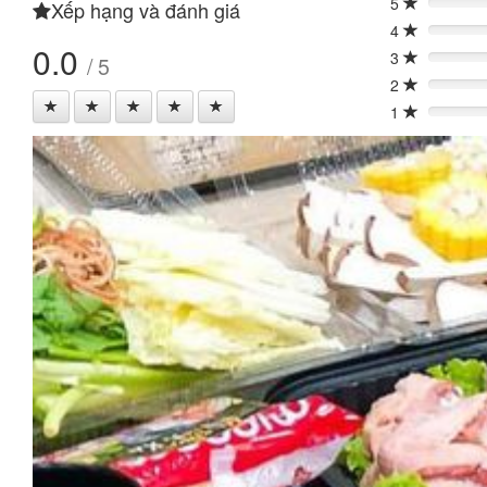
5
Xếp hạng và đánh giá
0%
4
0%
0.0
3
/ 5
0%
2
0%
1
0%