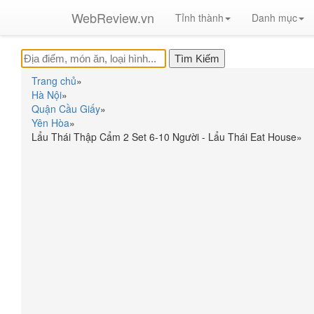
WebReview.vn
Tỉnh thành
Danh mục
Trang chủ
»
Hà Nội
»
Quận Cầu Giấy
»
Yên Hòa
»
Lẩu Thái Thập Cẩm 2 Set 6-10 Người - Lẩu Thái Eat House
»