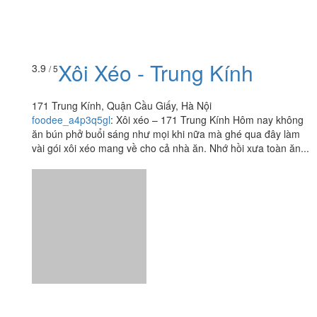
Xôi Xéo - Trung Kính
3.9
/ 5
171 Trung Kính, Quận Cầu Giấy, Hà Nội
foodee_a4p3q5gl
:
Xôi xéo – 171 Trung Kính Hôm nay không
ăn bún phở buổi sáng như mọi khi nữa mà ghé qua đây làm
vài gói xôi xéo mang về cho cả nhà ăn. Nhớ hồi xưa toàn ăn...
Ăn uống
-