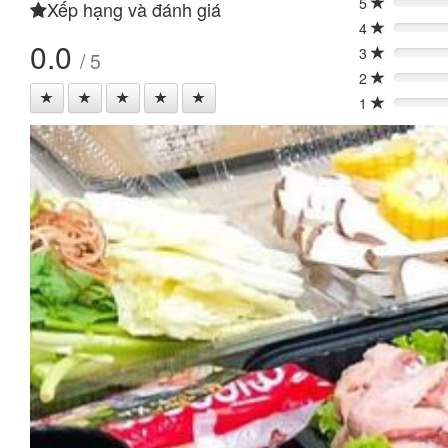
5
Xếp hạng và đánh giá
0%
4
0%
0.0
3
/ 5
0%
2
0%
1
0%