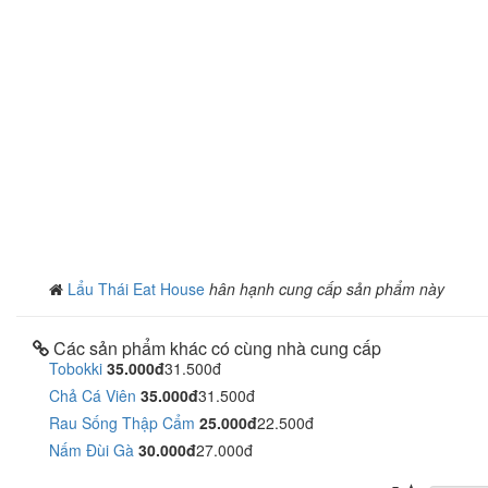
Lẩu Thái Eat House
hân hạnh cung cấp sản phẩm này
Các sản phẩm khác có cùng nhà cung cấp
Tobokki
35.000đ
31.500đ
Chả Cá Viên
35.000đ
31.500đ
Rau Sống Thập Cẩm
25.000đ
22.500đ
Nấm Đùi Gà
30.000đ
27.000đ