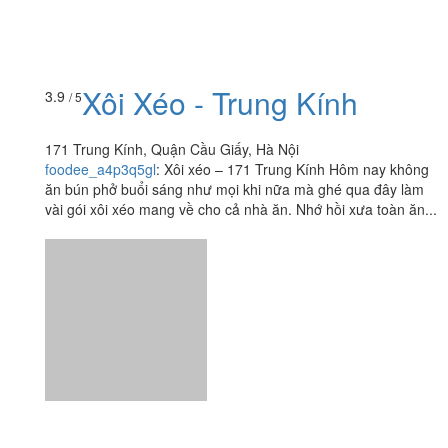
Xôi Xéo - Trung Kính
3.9
/ 5
171 Trung Kính, Quận Cầu Giấy, Hà Nội
foodee_a4p3q5gl
:
Xôi xéo – 171 Trung Kính Hôm nay không
ăn bún phở buổi sáng như mọi khi nữa mà ghé qua đây làm
vài gói xôi xéo mang về cho cả nhà ăn. Nhớ hồi xưa toàn ăn...
Ăn uống
-