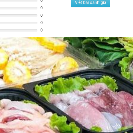
0
Viết bài đánh giá
0
0
0
0