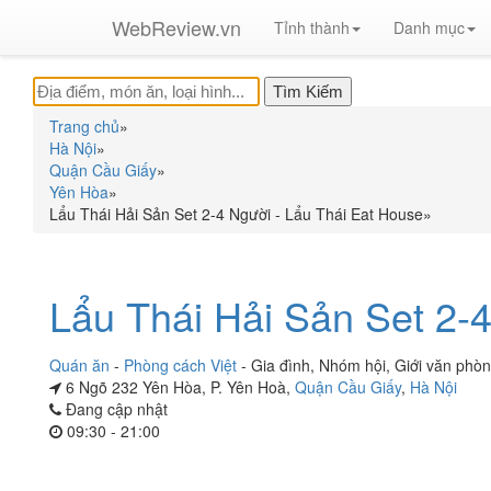
WebReview.vn
Tỉnh thành
Danh mục
Trang chủ
»
Hà Nội
»
Quận Cầu Giấy
»
Yên Hòa
»
Lẩu Thái Hải Sản Set 2-4 Người - Lẩu Thái Eat House
»
Lẩu Thái Hải Sản Set 2-
Quán ăn
-
Phòng cách Việt
-
Gia đình
,
Nhóm hội
,
Giới văn phò
6 Ngõ 232 Yên Hòa, P. Yên Hoà,
Quận Cầu Giấy
,
Hà Nội
Đang cập nhật
09:30 - 21:00