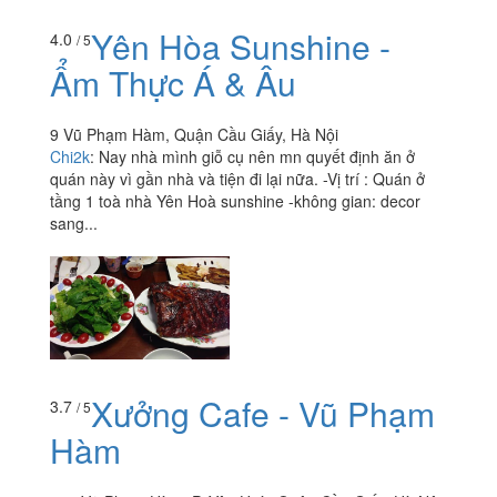
Yên Hòa Sunshine -
4.0
/ 5
Ẩm Thực Á & Âu
9 Vũ Phạm Hàm, Quận Cầu Giấy, Hà Nội
Chi2k
:
Nay nhà mình giỗ cụ nên mn quyết định ăn ở
quán này vì gần nhà và tiện đi lại nữa. -Vị trí : Quán ở
tầng 1 toà nhà Yên Hoà sunshine -không gian: decor
sang...
Xưởng Cafe - Vũ Phạm
3.7
/ 5
Hàm