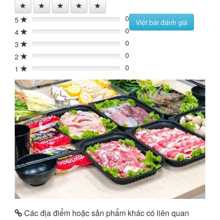
0
5
0%
Viết bài đánh giá
0
4
0%
0
3
0%
0
2
0%
0
1
0%
Các địa điểm hoặc sản phẩm khác có liên quan