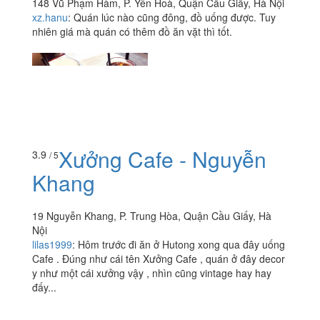
148 Vũ Phạm Hàm, P. Yên Hoà, Quận Cầu Giấy, Hà Nội
xz.hanu
:
Quán lúc nào cũng đông, đồ uống được. Tuy
nhiên giá mà quán có thêm đồ ăn vặt thì tốt.
Xưởng Cafe - Nguyễn
3.9
/ 5
Khang
19 Nguyễn Khang, P. Trung Hòa, Quận Cầu Giấy, Hà
Nội
lilas1999
:
Hôm trước đi ăn ở Hutong xong qua đây uống
Cafe . Đúng như cái tên Xưởng Cafe , quán ở đây decor
y như một cái xưởng vậy , nhìn cũng vintage hay hay
đấy...