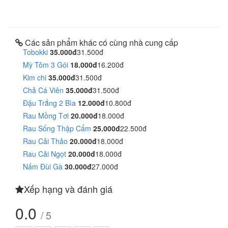
Các sản phẩm khác có cùng nhà cung cấp
Tobokki
35.000đ
31.500đ
Mỳ Tôm 3 Gói
18.000đ
16.200đ
Kim chi
35.000đ
31.500đ
Chả Cá Viên
35.000đ
31.500đ
Đậu Trắng 2 Bìa
12.000đ
10.800đ
Rau Mồng Tơi
20.000đ
18.000đ
Rau Sống Thập Cẩm
25.000đ
22.500đ
Rau Cải Thảo
20.000đ
18.000đ
Rau Cải Ngọt
20.000đ
18.000đ
Nấm Đùi Gà
30.000đ
27.000đ
Xếp hạng và đánh giá
0.0
/ 5