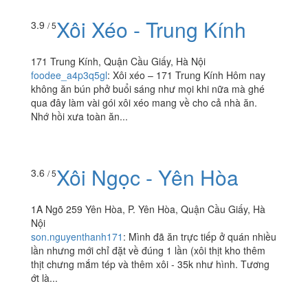
Xôi Xéo - Trung Kính
3.9
/ 5
171 Trung Kính, Quận Cầu Giấy, Hà Nội
foodee_a4p3q5gl
:
Xôi xéo – 171 Trung Kính Hôm nay
không ăn bún phở buổi sáng như mọi khi nữa mà ghé
qua đây làm vài gói xôi xéo mang về cho cả nhà ăn.
Nhớ hồi xưa toàn ăn...
Xôi Ngọc - Yên Hòa
3.6
/ 5
1A Ngõ 259 Yên Hòa, P. Yên Hòa, Quận Cầu Giấy, Hà
Nội
son.nguyenthanh171
:
Mình đã ăn trực tiếp ở quán nhiều
lần nhưng mới chỉ đặt về đúng 1 lần (xôi thịt kho thêm
thịt chưng mắm tép và thêm xôi - 35k như hình. Tương
ớt là...