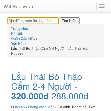
WebReview.vn
Toggl
navig
Trang chủ
»
Hà Nội
»
Quận Cầu Giấy
»
Yên Hòa
»
Lẩu Thái Bò Thập Cẩm 2-4 Người - Lẩu Thái Eat
House
»
Lẩu Thái Bò Thập
Cẩm 2-4 Người -
320.000đ
288.000đ
Quán ăn
-
Phòng cách Việt
-
Gia đình
,
Nhóm hội
,
Giới