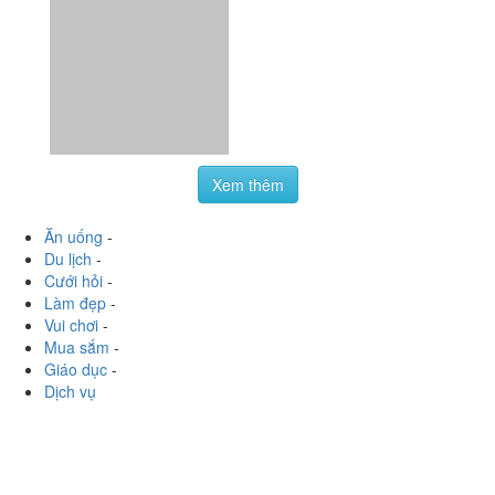
Xem thêm
Ăn uống
-
Du lịch
-
Cưới hỏi
-
Làm đẹp
-
Vui chơi
-
Mua sắm
-
Giáo dục
-
Dịch vụ