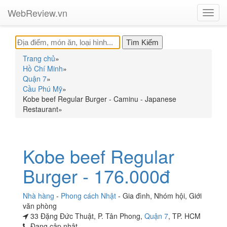
WebReview.vn
Toggl
navig
Trang chủ
»
Hồ Chí Minh
»
Quận 7
»
Cầu Phú Mỹ
»
Kobe beef Regular Burger - Caminu - Japanese
Restaurant
»
Kobe beef Regular
Burger - 176.000đ
Nhà hàng
-
Phong cách Nhật
-
Gia đình
,
Nhóm hội
,
Giới
văn phòng
33 Đặng Đức Thuật, P. Tân Phong,
Quận 7
, TP. HCM
Đang cập nhật