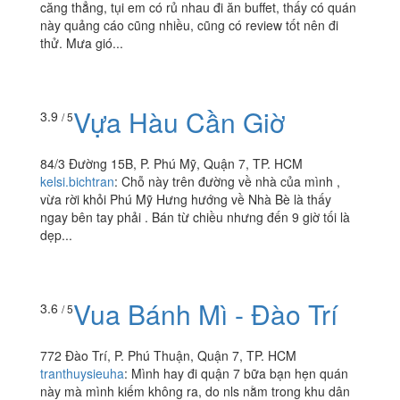
căng thẳng, tụi em có rủ nhau đi ăn buffet, thấy có quán
này quảng cáo cũng nhiều, cũng có review tốt nên đi
thử. Mưa gió...
Vựa Hàu Cần Giờ
3.9
/ 5
84/3 Đường 15B, P. Phú Mỹ, Quận 7, TP. HCM
kelsi.bichtran
:
Chỗ này trên đường về nhà của mình ,
vừa rời khỏi Phú Mỹ Hưng hướng về Nhà Bè là thấy
ngay bên tay phải . Bán từ chiều nhưng đến 9 giờ tối là
dẹp...
Vua Bánh Mì - Đào Trí
3.6
/ 5
772 Đào Trí, P. Phú Thuận, Quận 7, TP. HCM
tranthuysieuha
:
Mình hay đi quận 7 bữa bạn hẹn quán
này mà mình kiếm không ra, do nls nằm trong khu dân