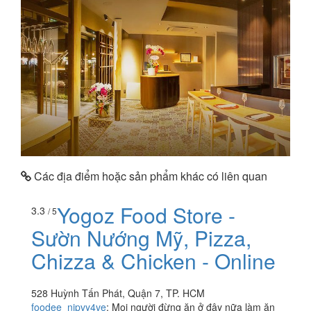
Các địa điểm hoặc sản phẩm khác có liên quan
Yogoz Food Store -
3.3
/ 5
Sườn Nướng Mỹ, Pizza,
Chizza & Chicken - Online
528 Huỳnh Tấn Phát, Quận 7, TP. HCM
foodee_njpvy4ve
:
Mọi người đừng ăn ở đây nữa làm ăn