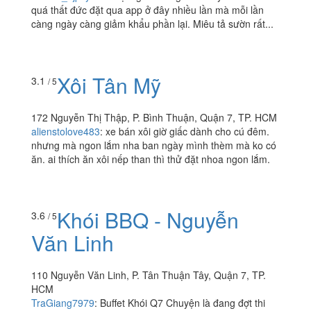
quá thất đức đặt qua app ở đây nhiều lần mà mỗi lần
càng ngày càng giảm khẩu phần lại. Miêu tả sườn rất...
Xôi Tân Mỹ
3.1
/ 5
172 Nguyễn Thị Thập, P. Bình Thuận, Quận 7, TP. HCM
alienstolove483
:
xe bán xôi giờ giấc dành cho cú đêm.
nhưng mà ngon lắm nha ban ngày mình thèm mà ko có
ăn. ai thích ăn xôi nếp than thì thử đặt nhoa ngon lắm.
Khói BBQ - Nguyễn
3.6
/ 5
Văn Linh
110 Nguyễn Văn Linh, P. Tân Thuận Tây, Quận 7, TP.
HCM
TraGiang7979
:
Buffet Khói Q7 Chuyện là đang đợt thi