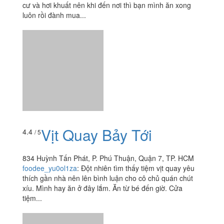
cư và hơi khuất nên khi đến nơi thì bạn mình ăn xong
luôn rồi đành mua...
Vịt Quay Bảy Tới
4.4
/ 5
834 Huỳnh Tấn Phát, P. Phú Thuận, Quận 7, TP. HCM
foodee_yu0ol1za
:
Đột nhiên tìm thấy tiệm vịt quay yêu
thích gần nhà nên lên bình luận cho cô chủ quán chút
xíu. Mình hay ăn ở đây lắm. Ăn từ bé đến giờ. Cửa
tiệm...