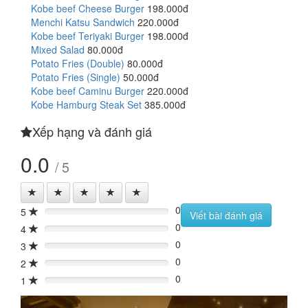
Kobe beef Cheese Burger
198.000đ
Menchi Katsu Sandwich
220.000đ
Kobe beef Teriyaki Burger
198.000đ
Mixed Salad
80.000đ
Potato Fries (Double)
80.000đ
Potato Fries (Single)
50.000đ
Kobe beef Caminu Burger
220.000đ
Kobe Hamburg Steak Set
385.000đ
Xếp hạng và đánh giá
0.0
/ 5
0
5
0%
Viết bài đánh giá
0
4
0%
0
3
0%
0
2
0%
0
1
0%