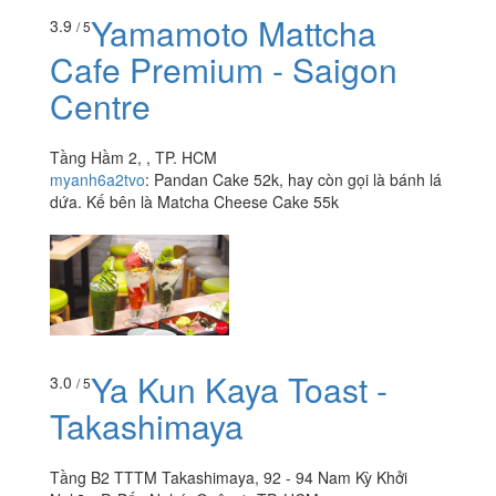
Yamamoto Mattcha
3.9
/ 5
Cafe Premium - Saigon
Centre
Tầng Hầm 2, , TP. HCM
myanh6a2tvo
:
Pandan Cake 52k, hay còn gọi là bánh lá
dứa. Kế bên là Matcha Cheese Cake 55k
Ya Kun Kaya Toast -
3.0
/ 5
Takashimaya
Tầng B2 TTTM Takashimaya, 92 - 94 Nam Kỳ Khởi