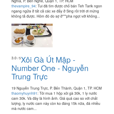
Nghĩa, P. Bến Nghé, Quận 1, TP. HCM
thevampire_94
:
Tui đã tìm được chổ bán Teh Tarik ngon
ngang ngửa ở tất cả các xe đẩy ở Sing rồi trời ơi mừng
không tả được. Hôm đó do sợ ở***pha ngọt với không...
Xôi Gà Út Mập -
3.0
/ 5
Number One - Nguyễn
Trung Trực
19 Nguyễn Trung Trực, P. Bến Thành, Quận 1, TP. HCM
thaomyhuynh91
:
Tôi mua 1 hộp xôi gà 30k, 1 ly nước
cam 30k. Và đây là hình ảnh. Giá quá cao so với chất
lượng, ly nước cam này còn ko đáng 15k nữa, đá nhiều
mà nước cam...