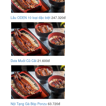
Lẫu ODEN 10 loại đặc biệt
247.320đ
Dưa Muối Củ Cải
21.600đ
Nội Tạng Gà Bóp Ponzu
63.720đ