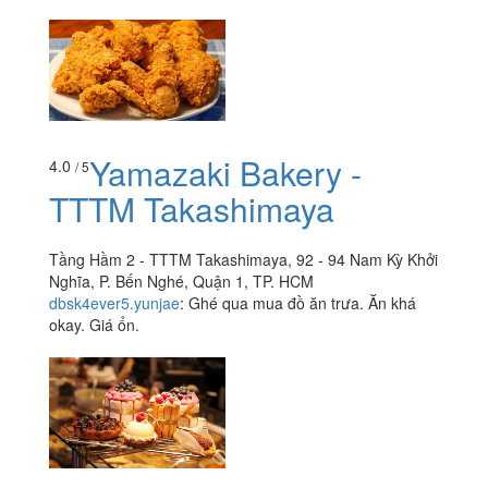
Yamazaki Bakery -
4.0
/ 5
TTTM Takashimaya
Tầng Hầm 2 - TTTM Takashimaya, 92 - 94 Nam Kỳ Khởi
Nghĩa, P. Bến Nghé, Quận 1, TP. HCM
dbsk4ever5.yunjae
:
Ghé qua mua đồ ăn trưa. Ăn khá
okay. Giá ổn.