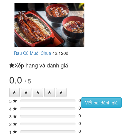
Rau Củ Muối Chua
42.120đ
Xếp hạng và đánh giá
0.0
/ 5
0
5
0%
Viết bài đánh giá
0
4
0%
0
3
0%
0
2
0%
0
1
0%