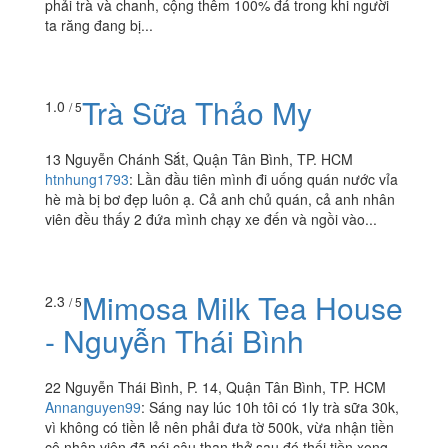
Pico Plaza, 20 Cộng Hòa, P. 12, Quận Tân Bình, TP.
HCM
trangdai.pnguyen
:
Order 2 ly trà xanh chanh, không đá.
Đưa 2 ly mình khẳng định cái kiểu bột pha chứ không
phải trà và chanh, cộng thêm 100% đá trong khi người
ta răng đang bị...
Trà Sữa Thảo My
1.0
/ 5
13 Nguyễn Chánh Sắt, Quận Tân Bình, TP. HCM
htnhung1793
:
Lần đầu tiên mình đi uống quán nước vỉa
hè mà bị bơ đẹp luôn ạ. Cả anh chủ quán, cả anh nhân
viên đều thấy 2 đứa mình chạy xe đến và ngồi vào...
Mimosa Milk Tea House
2.3
/ 5
- Nguyễn Thái Bình