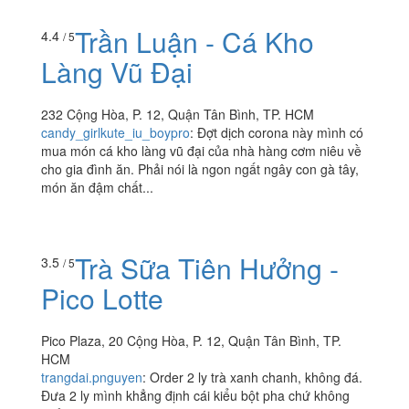
Trần Luận - Cá Kho
4.4
/ 5
Làng Vũ Đại
232 Cộng Hòa, P. 12, Quận Tân Bình, TP. HCM
candy_girlkute_iu_boypro
:
Đợt dịch corona này mình có
mua món cá kho làng vũ đại của nhà hàng cơm niêu về
cho gia đình ăn. Phải nói là ngon ngất ngây con gà tây,
món ăn đậm chất...
Trà Sữa Tiên Hưởng -
3.5
/ 5
Pico Lotte