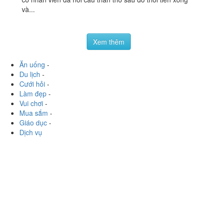
22 Nguyễn Thái Bình, P. 14, Quận Tân Bình, TP. HCM
Annanguyen99
:
Sáng nay lúc 10h tôi có 1ly trà sữa 30k,
vì không có tiền lẻ nên phải đưa tờ 500k, vừa nhận tiền
cô nhân viên đã nói câu than thở sau đó thối tiền xong
và...
Xem thêm
Ăn uống
-
Du lịch
-
Cưới hỏi
-
Làm đẹp
-
Vui chơi
-
Mua sắm
-
Giáo dục
-
Dịch vụ