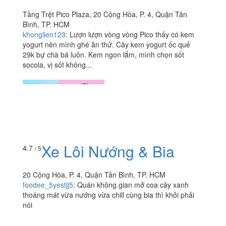
Tầng Trệt Pico Plaza, 20 Cộng Hòa, P. 4, Quận Tân
Bình, TP. HCM
khonglien123
:
Lượn lượn vòng vòng Pico thấy có kem
yogurt nên mình ghé ăn thử. Cây kem yogurt ốc quế
29k bự chà bá luôn. Kem ngon lắm, mình chọn sốt
socola, vị sốt không...
Xe Lôi Nướng & Bia
4.7
/ 5
20 Cộng Hòa, P. 4, Quận Tân Bình, TP. HCM
foodee_5yestjj5
:
Quán không gian mở coa cây xanh
thoáng mát vừa nướng vừa chill cùng bia thì khỏi phải
nói