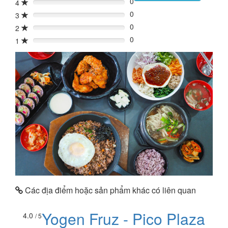
0
4
0%
0
3
0%
0
2
0%
0
1
0%
Các địa điểm hoặc sản phẩm khác có liên quan
Yogen Fruz - Pico Plaza
4.0
/ 5