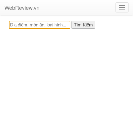
WebReview.vn
Toggl
navig