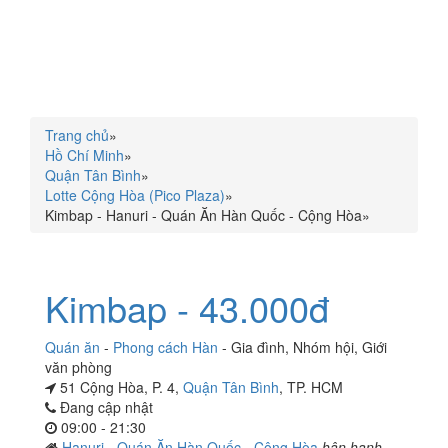
Trang chủ
»
Hồ Chí Minh
»
Quận Tân Bình
»
Lotte Cộng Hòa (Pico Plaza)
»
Kimbap - Hanuri - Quán Ăn Hàn Quốc - Cộng Hòa
»
Kimbap - 43.000đ
Quán ăn
-
Phong cách Hàn
-
Gia đình
,
Nhóm hội
,
Giới
văn phòng
51 Cộng Hòa, P. 4,
Quận Tân Bình
, TP. HCM
Đang cập nhật
09:00 - 21:30
Hanuri - Quán Ăn Hàn Quốc - Cộng Hòa
hân hạnh