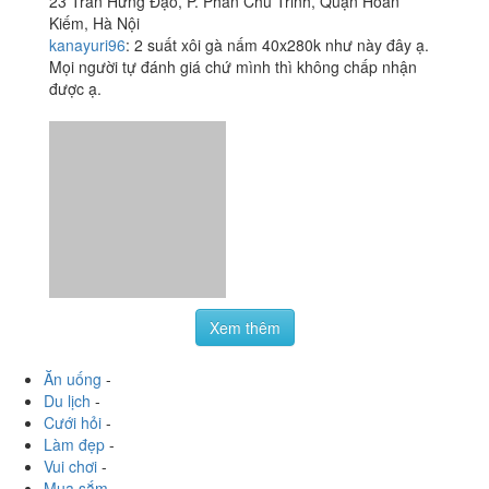
23 Trần Hưng Đạo, P. Phan Chu Trinh, Quận Hoàn
Kiếm, Hà Nội
kanayuri96
:
2 suất xôi gà nấm 40x280k như này đây ạ.
Mọi người tự đánh giá chứ mình thì không chấp nhận
được ạ.
Xem thêm
Ăn uống
-
Du lịch
-
Cưới hỏi
-
Làm đẹp
-
Vui chơi
-
Mua sắm
-