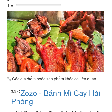
0%
0
1
0%
Các địa điểm hoặc sản phẩm khác có liên quan
Zozo - Bánh Mì Cay Hải
3.5
/ 5
Phòng