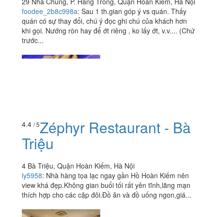
29 Nhà Chung, P. Hàng Trống, Quận Hoàn Kiếm, Hà Nội
foodee_2b8c998a
:
Sau 1 th.gian góp ý vs quán. Thấy
quán có sự thay đổi, chú ý đọc ghi chú của khách hơn
khi gọi. Nướng ròn hay để ớt riêng , ko lấy ớt, v.v.... (Chứ
trước...
Zéphyr Restaurant - Bà
4.4
/ 5
Triệu
4 Bà Triệu, Quận Hoàn Kiếm, Hà Nội
ly5958
:
Nhà hàng tọa lạc ngay gần Hồ Hoàn Kiếm nên
view khá đẹp.Không gian buổi tối rất yên tĩnh,lãng mạn
thích hợp cho các cặp đôi.Đồ ăn và đồ uống ngon,giá...