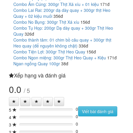
Combo Ấm Cúng: 300gr Thịt Xá xíu + 01 kiệu
171đ
Combo Lai Rai: 200gr dạ dày quay + 300gr thịt Heo
Quay + 02 kiệu muối
356đ
Combo No Bụng: 300gr Thịt Xá xíu
156đ
Combo Tụ Họp: 200gr Dạ dày quay + 300gr Thịt Heo
Quay
326đ
Combo thành tâm: 01 chim bồ câu quay + 300gr thịt
Heo quay (để nguyên không chặt)
336đ
Combo Tiện Lợi: 300gr Thịt Heo Quay
156đ
Combo Ngon miệng: 300gr Thịt Heo Quay + Kiệu
171đ
Ngan ngỗng Quay 100gr
38đ
Xếp hạng và đánh giá
0.0
/ 5
0
5
0%
Viết bài đánh giá
0
4
0%
0
3
0%
0
2