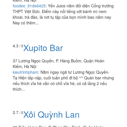
foodee_91de6425
:
Yến Juice nằm đối diện Cổng trường
THPT Việt Đức. Điểm này nổi tiếng với bánh mì nem
khoai, trà đào, là nơi tụ tập của bọn mình bao năm nay
Nay có thêm...
Xupito Bar
4.3
/ 5
37 Lương Ngọc Quyến, P. Hàng Buồm, Quận Hoàn
Kiếm, Hà Nội
kieutrinhpham
:
Nằm ngay ngã tư Lương Ngọc Quyến-
Tạ Hiện tấp nập, cuối tuần phố đi bộ ^^ Quán bar nhưng
nếu thích vỉa hè vẫn có chỗ vỉa hè, có cả tầng 2 nếu
thích...
Xôi Quỳnh Lan
2.7
/ 5