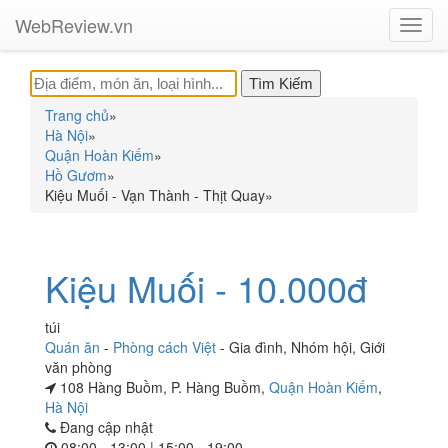
WebReview.vn
Toggl
navig
Trang chủ
»
Hà Nội
»
Quận Hoàn Kiếm
»
Hồ Gươm
»
Kiệu Muối - Vạn Thành - Thịt Quay
»
Kiệu Muối - 10.000đ
túi
Quán ăn
-
Phòng cách Việt
-
Gia đình
,
Nhóm hội
,
Giới
văn phòng
108 Hàng Buồm, P. Hàng Buồm,
Quận Hoàn Kiếm
,
Hà Nội
Đang cập nhật
08:00 - 13:00 | 15:00 - 19:00