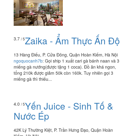
Zaika - Ẩm Thực Ấn Độ
3.7
/ 5
13 Hàng Điếu, P. Cửa Đông, Quận Hoàn Kiếm, Hà Nội
ngoquocanh7b
:
Gọi ship 1 xuất cari gà bánh naan và 3
miếng gà nướng(được tặng 1 coca). Đồ ăn khá ngon,
tổng 210k được giảm 50k còn 160k. Tuy nhiên gọi 3
miếng gà thì thiếu...
Yến Juice - Sinh Tố &
4.0
/ 5
Nước Ép
42K Lý Thường Kiệt, P. Trần Hưng Đạo, Quận Hoàn
Kiếm, Hà Nội