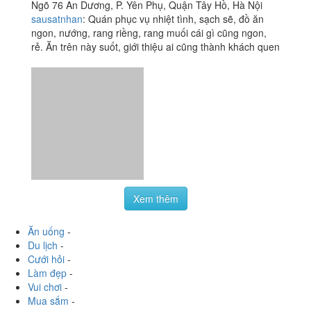
Ngõ 76 An Dương, P. Yên Phụ, Quận Tây Hồ, Hà Nội
sausatnhan
:
Quán phục vụ nhiệt tình, sạch sẽ, đồ ăn
ngon, nướng, rang riềng, rang muối cái gì cũng ngon,
rẻ. Ăn trên này suốt, giới thiệu ai cũng thành khách quen
Xem thêm
Ăn uống
-
Du lịch
-
Cưới hỏi
-
Làm đẹp
-
Vui chơi
-
Mua sắm
-