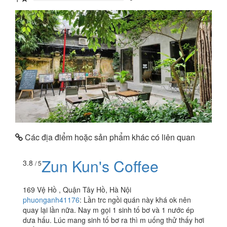
0%
Các địa điểm hoặc sản phẩm khác có liên quan
Zun Kun's Coffee
3.8
/ 5
169 Vệ Hồ , Quận Tây Hồ, Hà Nội
phuonganh41176
:
Lần trc ngồi quán này khá ok nên
quay lại lần nữa. Nay m gọi 1 sinh tố bơ và 1 nước ép
dưa hấu. Lúc mang sinh tố bơ ra thì m uống thử thấy hơi