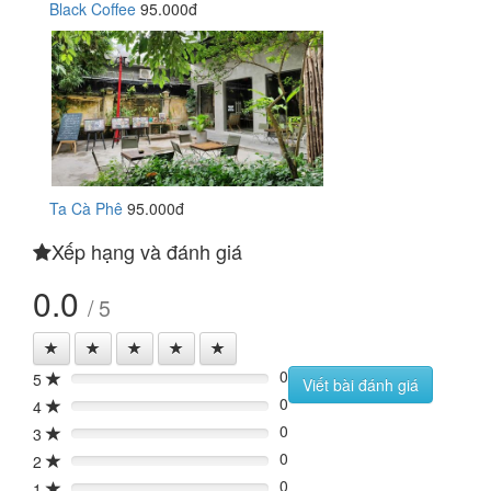
Black Coffee
95.000đ
Ta Cà Phê
95.000đ
Xếp hạng và đánh giá
0.0
/ 5
0
5
0%
Viết bài đánh giá
0
4
0%
0
3
0%
0
2
0%
0
1