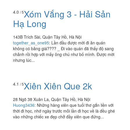
Xóm Vắng 3 - Hải Sản
4.0
/ 5
Hạ Long
143B Trích Sài, Quận Tây Hồ, Hà Nội
together_as_one95
:
Lần đầu được mời đi ăn quán
không có bảng giá???? _ Đi vào quán đã thấy độ sang
chảnh rồi hợp với mấy ông chú như bố mình. Được mời
nhưng lúc...
Xiên Xiên Que 2k
4.1
/ 5
28 Ngõ 38 Xuân La, Quận Tây Hồ, Hà Nội
Huong3436
:
Những hàng xiên que tuổi thơ gắn liền với
thời đi học, nhớ ngày trước mỗi lần đi học về là đều ghé
vào những chiếc xe đẹp chở đầy xiên que đứng...