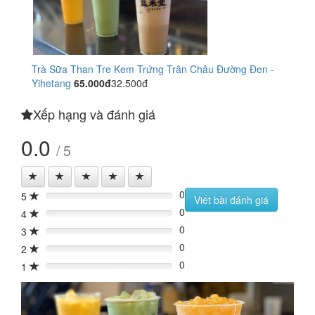
Trà Sữa Than Tre Kem Trứng Trân Châu Đường Đen -
Yihetang
65.000đ
32.500đ
Xếp hạng và đánh giá
0.0
/ 5
0
5
0%
Viết bài đánh giá
0
4
0%
0
3
0%
0
2
0%
0
1
0%