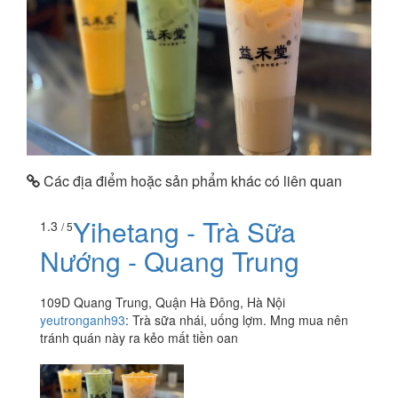
Các địa điểm hoặc sản phẩm khác có liên quan
Yihetang - Trà Sữa
1.3
/ 5
Nướng - Quang Trung
109D Quang Trung, Quận Hà Đông, Hà Nội
yeutronganh93
:
Trà sữa nhái, uống lợm. Mng mua nên
tránh quán này ra kẻo mất tiền oan