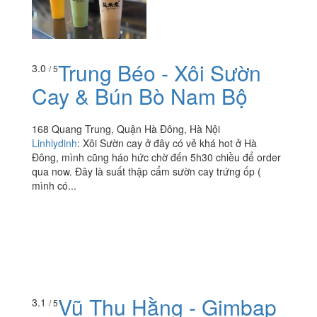
Trung Béo - Xôi Sườn
3.0
/ 5
Cay & Bún Bò Nam Bộ
168 Quang Trung, Quận Hà Đông, Hà Nội
Linhlydinh
:
Xôi Sườn cay ở đây có vẻ khá hot ở Hà
Đông, mình cũng háo hức chờ đến 5h30 chiều để order
qua now. Đây là suất thập cẩm sườn cay trứng ốp (
mình có...
Vũ Thu Hằng - Gimbap
3.1
/ 5