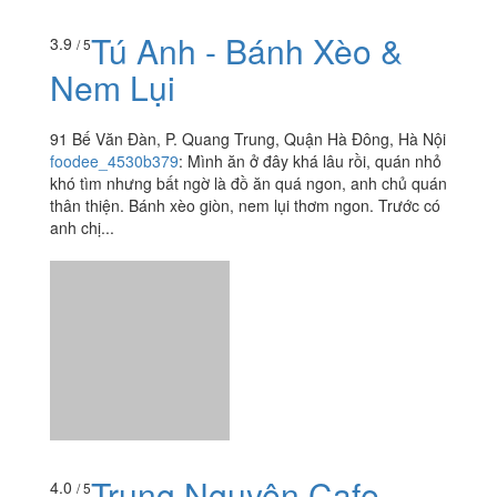
Quận Hà Đông, Hà Nội
foodee_vz5voqwh
:
Quán đóng thiếu đồ. không có coca
cola. quá kém.
Tú Anh - Bánh Xèo &
3.9
/ 5
Nem Lụi
91 Bế Văn Đàn, P. Quang Trung, Quận Hà Đông, Hà Nội
foodee_4530b379
:
Mình ăn ở đây khá lâu rồi, quán nhỏ
khó tìm nhưng bất ngờ là đồ ăn quá ngon, anh chủ quán
thân thiện. Bánh xèo giòn, nem lụi thơm ngon. Trước có
anh chị...