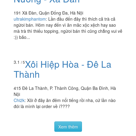
Yi He Kao Nai - Trà Sữa
3.4
/ 5
Nướng - Xã Đàn
191 Xã Đàn, Quận Đống Đa, Hà Nội
ultrakimphantom
:
Lần đầu đến đây thì thích cả trà cả
ngừoi bán. Hôm nay đến vì ăn măc xộc xệch hay sao
mà trà thì thiếu topping, ngừoi bán thì cũng chẳng vui vẻ
:)) bảo...
Xôi Hiệp Hòa - Đê La
3.1
/ 5
Thành