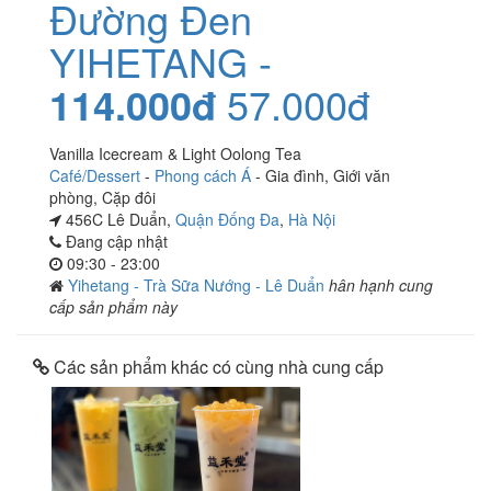
Đường Đen
YIHETANG -
114.000đ
57.000đ
Vanilla Icecream & Light Oolong Tea
Café/Dessert
-
Phong cách Á
-
Gia đình
,
Giới văn
phòng
,
Cặp đôi
456C Lê Duẩn,
Quận Đống Đa
,
Hà Nội
Đang cập nhật
09:30 - 23:00
Yihetang - Trà Sữa Nướng - Lê Duẩn
hân hạnh cung
cấp sản phẩm này
Các sản phẩm khác có cùng nhà cung cấp