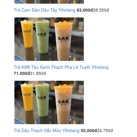
Trà Cam Đào Dâu Tây Yihetang
63.000đ
28.350đ
Trà KiWi Táo Xanh Thạch Pha Lê Tuyết Yihetang
71.000đ
31.950đ
Trà Dâu Thạch Sắc Màu Yihetang
55.000đ
24.750đ