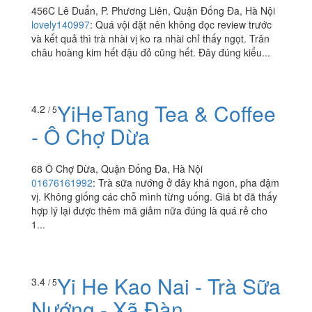
456C Lê Duẩn, P. Phương Liên, Quận Đống Đa, Hà Nội
lovely140997
:
Quá vội đặt nên không đọc review trước
và kết quả thì trà nhài vị ko ra nhài chỉ thấy ngọt. Trân
châu hoàng kim hết đậu đỏ cũng hết. Đây đúng kiểu...
YiHeTang Tea & Coffee
4.2
/ 5
- Ô Chợ Dừa
68 Ô Chợ Dừa, Quận Đống Đa, Hà Nội
01676161992
:
Trà sữa nướng ở đây khá ngon, pha đậm
vị. Không giống các chỗ mình từng uống. Giá bt đã thấy
hợp lý lại được thêm mã giảm nữa đúng là quá rẻ cho
1...