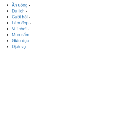
415 Đê La Thành, P. Thành Công, Quận Ba Đình, Hà
Nội
Chi2k
:
Xôi ở đây ăn đêm nổi tiếng rồi nha, cứ lần nào
đói là mình lại order về í????
Xem thêm
Ăn uống
-
Du lịch
-
Cưới hỏi
-
Làm đẹp
-
Vui chơi
-
Mua sắm
-
Giáo dục
-
Dịch vụ