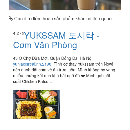
Các địa điểm hoặc sản phẩm khác có liên quan
YUKSSAM 도시락 -
4.2
/ 5
Cơm Văn Phòng
43 Ô Chợ Dừa Mới, Quận Đống Đa, Hà Nội
yunjaeisreal.rin.2198
:
Tình cờ thấy Yukssam trên Now!
nên mình đặt cơm về ăn trưa luôn. Mình không hy vọng
nhiều nhưng kết quả khá bất ngờ đó ❤️ Mình gọi một
suất Chicken Katsu...