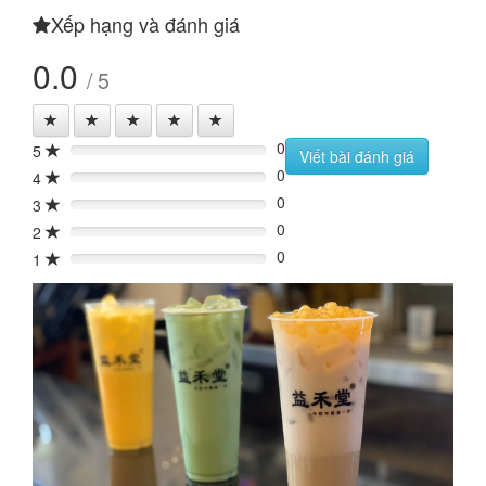
Xếp hạng và đánh giá
0.0
/ 5
0
5
0%
Viết bài đánh giá
0
4
0%
0
3
0%
0
2
0%
0
1
0%