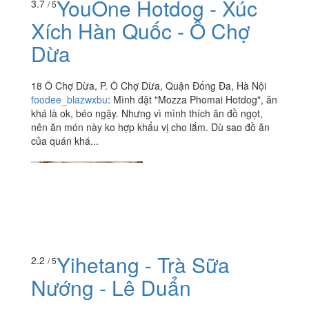
YouOne Hotdog - Xúc
3.7
/ 5
Xích Hàn Quốc - Ô Chợ
Dừa
18 Ô Chợ Dừa, P. Ô Chợ Dừa, Quận Đống Đa, Hà Nội
foodee_blazwxbu
:
Mình đặt "Mozza Phomai Hotdog", ăn
khá là ok, béo ngậy. Nhưng vì mình thích ăn đồ ngọt,
nên ăn món này ko hợp khẩu vị cho lắm. Dù sao đồ ăn
của quán khá...
Yihetang - Trà Sữa
2.2
/ 5
Nướng - Lê Duẩn