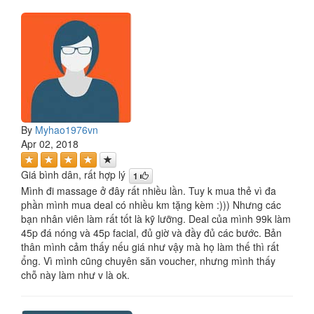
By
Myhao1976vn
Apr 02, 2018
Giá bình dân, rất hợp lý
1
Mình đi massage ở đây rất nhiều lần. Tuy k mua thẻ vì đa
phần mình mua deal có nhiều km tặng kèm :))) Nhưng các
bạn nhân viên làm rất tốt là kỹ lưỡng. Deal của mình 99k làm
45p đá nóng và 45p facial, đủ giờ và đầy đủ các bước. Bản
thân mình cảm thấy nếu giá như vậy mà họ làm thế thì rất
ổng. Vì mình cũng chuyên săn voucher, nhưng mình thấy
chỗ này làm như v là ok.