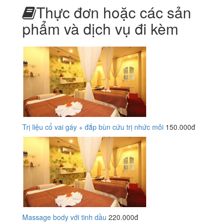
Thực đơn hoặc các sản
phẩm và dịch vụ đi kèm
Trị liệu cổ vai gáy + đắp bùn cứu trị nhức mỏi
150.000đ
Massage body với tinh dầu
220.000đ