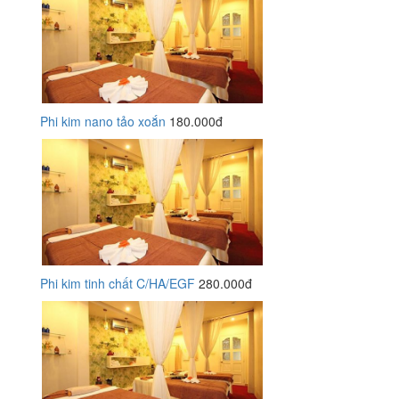
Phi kim nano tảo xoắn
180.000đ
Phi kim tinh chất C/HA/EGF
280.000đ