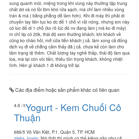
xung quanh mũi, miệng trong khi vùng này thường tập trung
chất dơ và nó lồi lõm khó rửa sạch, mà chỉ làm nhiều vùng
trán & má ( bằng phẳng dễ làm hơn). Khi đi máy thì phải di
chuyển tay liên tục ko dc để 1 chỗ vì rất nóng, nhưng em này
có lúc để di 1 chỗ (ko rõ lúc đó nv đang làm j mà ko đi máy)
m chỉ tip có 20k, thái độ xem thường khách, khi khách về
cũng ko chào hỏi, mở cửa tiễn khách j cả. làm xong cả đống
dịch vụ đi về chẳng cảm thấy đã j cả. chưa kể còn làm cho
tâm trạng tệ thêm. Chất lượng tay nghề thấp, thái độ làm qua
loa, mà lại còn vòi tiền, thiếu tôn trọng khách, không nhiệt
tình. Hèn gì khách 1 đi không trở lại.
Các địa điểm hoặc sản phẩm khác có liên quan
Yogurt - Kem Chuối Cô
4.6
/ 5
Thuận
686/5 Võ Văn Kiệt, P.1, Quận 5, TP. HCM
aleka_lovely
:
Nói thật thì mình có thể kiêng gần như cả