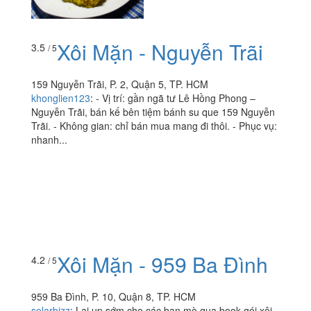
Xôi Mặn - Nguyễn Trãi
3.5
/ 5
159 Nguyễn Trãi, P. 2, Quận 5, TP. HCM
khonglien123
:
- Vị trí: gần ngã tư Lê Hồng Phong –
Nguyễn Trãi, bán kế bên tiệm bánh su que 159 Nguyễn
Trãi. - Không gian: chỉ bán mua mang đi thôi. - Phục vụ:
nhanh...
Xôi Mặn - 959 Ba Đình
4.2
/ 5
959 Ba Đình, P. 10, Quận 8, TP. HCM
solarbizz
:
Lại up sớm cho các bạn mò qua book gói xôi