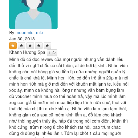
By
moonmiu_mie
Jan 30, 2018
Khánh Hương Spa
1
Mình dù có đọc review của mọi người nhưng vẫn đánh liều
đến thử vì nghĩ chắc có cải thiện, ai dè hơi bị kinh. Nhân viên
không còn nói bóng gió vụ tiền tip nữa nhưng người quản lý
chắc là chủ khá tệ. Mình hẹn 10h, có đến trễ tầm 20p mà nói
mình hẹn 10h mà giờ mới đến với khuôn mặt lạnh te, kiểu nói
xóc ấy, mình đã không hài lòng r nhưng vẫn bấm bụng làm
dù voucher mình mua có thể hoàn trả, vậy mà lúc mình làm
xog còn giả lả mời mình mua tiếp liệu trình nữa chứ, thôi với
thái độ của chị thì e xin khiếu ạ. Nhân viên làm tạm tạm thôi,
không gian của spa cũ mèm kinh lắm ạ, đồ làm cho khách
như thời nguyên thủy ấy, hấp đá trong nồi cơm điện, khăn thì
khô cứng, trùm nilong ủ cho khách rất hôi, bao trùm chắc
dùng đi dùng lại nhiều lần r. Tóm lại chốt 1 câu mọi người