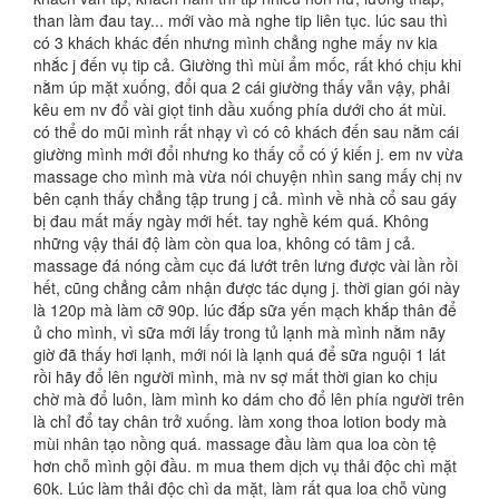
than làm đau tay... mới vào mà nghe tip liên tục. lúc sau thì
có 3 khách khác đến nhưng mình chẳng nghe mấy nv kia
nhắc j đến vụ tip cả. Giường thì mùi ẩm mốc, rất khó chịu khi
nằm úp mặt xuống, đổi qua 2 cái giường thấy vẫn vậy, phải
kêu em nv đổ vài giọt tinh dầu xuống phía dưới cho át mùi.
có thể do mũi mình rất nhạy vì có cô khách đến sau nằm cái
giường mình mới đổi nhưng ko thấy cổ có ý kiến j. em nv vừa
massage cho mình mà vừa nói chuyện nhìn sang mấy chị nv
bên cạnh thấy chẳng tập trung j cả. mình về nhà cổ sau gáy
bị đau mất mấy ngày mới hết. tay nghề kém quá. Không
những vậy thái độ làm còn qua loa, không có tâm j cả.
massage đá nóng cầm cục đá lướt trên lưng được vài lần rồi
hết, cũng chẳng cảm nhận được tác dụng j. thời gian gói này
là 120p mà làm cỡ 90p. lúc đắp sữa yến mạch khắp thân để
ủ cho mình, vì sữa mới lấy trong tủ lạnh mà mình nằm nãy
giờ đã thấy hơi lạnh, mới nói là lạnh quá để sữa nguội 1 lát
rồi hãy đổ lên người mình, mà nv sợ mất thời gian ko chịu
chờ mà đổ luôn, làm mình ko dám cho đổ lên phía người trên
là chỉ đổ tay chân trở xuống. làm xong thoa lotion body mà
mùi nhân tạo nồng quá. massage đầu làm qua loa còn tệ
hơn chỗ mình gội đầu. m mua them dịch vụ thải độc chì mặt
60k. Lúc làm thải độc chì da mặt, làm rất qua loa chỗ vùng