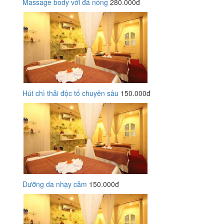
Massage body với đá nóng
280.000đ
Hút chì thải độc tố chuyên sâu
150.000đ
Dưỡng da nhạy cảm
150.000đ