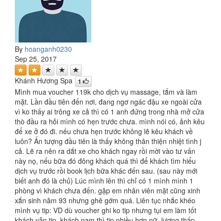
By
hoanganh0230
Sep 25, 2017
Khánh Hương Spa
1
Mình mua voucher 119k cho dịch vụ massage, tắm và làm
mặt. Lần đầu tiên đến nơi, đang ngơ ngác đậu xe ngoài cửa
vì ko thấy ai trông xe cả thì có 1 anh đứng trong nhà mở cửa
thò đầu ra hỏi mình có hẹn trước chưa. mình nói có, ảnh kêu
để xe ở đó đi. nếu chưa hẹn trước không lẽ kêu khách về
luôn? Ấn tượng đầu tiên là thấy không thân thiện nhiệt tình j
cả. Lẽ ra nên ra dắt xe cho khách ngay rồi mời vào tư vấn
này nọ, nếu bữa đó đông khách quá thì để khách tìm hiểu
dịch vụ trước rồi book lịch bữa khác đến sau. (sau này mới
biết anh đó là chủ) Lúc mình lên thì chỉ có 1 mình mình 1
phòng vì khách chưa đến. gặp em nhân viên mặt cũng xinh
xắn sinh năm 93 nhưng ghê gớm quá. Liên tục nhắc khéo
mình vụ tip: VD dù voucher ghi ko tip nhưng tụi em làm tốt
khách vẫn tip, khách nam thì tip nhiều hơn nữ, lương thấp,