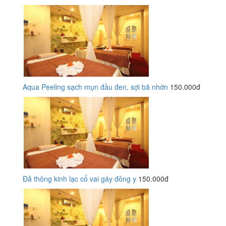
Aqua Peeling sạch mụn đầu đen, sợi bã nhờn
150.000đ
Đả thông kinh lạc cổ vai gáy đông y
150.000đ