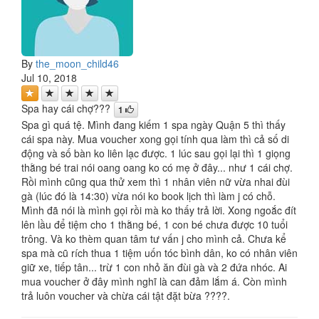
By
the_moon_child46
Jul 10, 2018
Spa hay cái chợ???
1
Spa gì quá tệ. Mình đang kiếm 1 spa ngày Quận 5 thì thấy
cái spa này. Mua voucher xong gọi tính qua làm thì cả số di
động và số bàn ko liên lạc được. 1 lúc sau gọi lại thì 1 giọng
thằng bé trai nói oang oang ko có mẹ ở đây... như 1 cái chợ.
Rồi mình cũng qua thử xem thì 1 nhân viên nữ vừa nhai đùi
gà (lúc đó là 14:30) vừa nói ko book lịch thì làm j có chỗ.
Mình đã nói là mình gọi rồi mà ko thấy trả lời. Xong ngoắc đít
lên lầu để tiệm cho 1 thằng bé, 1 con bé chưa được 10 tuổi
trông. Và ko thèm quan tâm tư vấn j cho mình cả. Chưa kể
spa mà cũ rích thua 1 tiệm uốn tóc bình dân, ko có nhân viên
giữ xe, tiếp tân... trừ 1 con nhỏ ăn đùi gà và 2 đứa nhóc. Ai
mua voucher ở đây mình nghĩ là can đảm lắm á. Còn mình
trả luôn voucher và chừa cái tật đặt bừa ????.