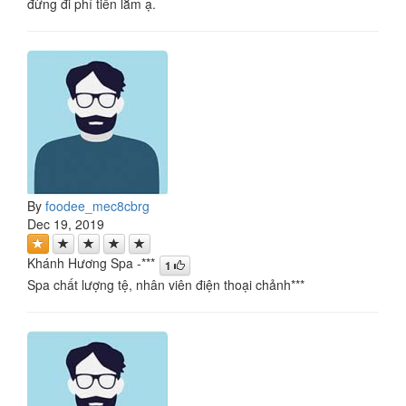
đừng đi phí tiền lắm ạ.
By
foodee_mec8cbrg
Dec 19, 2019
Khánh Hương Spa -***
1
Spa chất lượng tệ, nhân viên điện thoại chảnh***