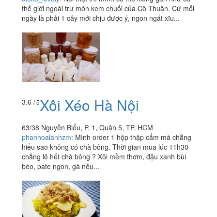
thế giới ngoài trừ món kem chuối của Cô Thuận. Cứ mỗi
ngày là phải 1 cây mới chịu được ý, ngon ngất xĩu...
Xôi Xéo Hà Nội
3.6
/ 5
63/38 Nguyễn Biểu, P. 1, Quận 5, TP. HCM
phanhoaianhzm
:
Mình order 1 hộp thập cẩm mà chẳng
hiểu sao không có chà bông. Thời gian mua lúc 11h30
chẳng lẽ hết chà bông ? Xôi mềm thơm, đậu xanh bùi
béo, pate ngon, gà nếu...