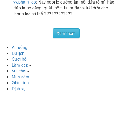
Xe Đẩy Cô Tâm - Đồ Ăn
4.3
/ 5
& Nước Uống
386 Trần Hưng Đạo, P. 2, Quận 5, TP. HCM
vy.pham188
:
Nay ngồi lề đường ăn mỗi đứa tô mì Hảo
Hảo là no căng, quất thêm lu trà đá vs trái dừa cho
thanh lọc cơ thể ????????????
Xem thêm
Ăn uống
-
Du lịch
-