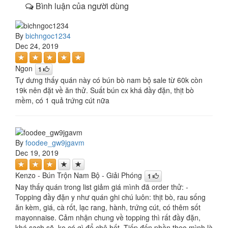
Bình luận của người dùng
By
bichngoc1234
Dec 24, 2019
Ngon
1
Tự dưng thấy quán này có bún bò nam bộ sale từ 60k còn
19k nên đặt về ăn thử. Suất bún cx khá đầy đặn, thịt bò
mềm, có 1 quả trứng cút nữa
By
foodee_gw9jgavm
Dec 19, 2019
Kenzo - Bún Trộn Nam Bộ - Giải Phóng
1
Nay thấy quán trong list giảm giá mình đã order thử: -
Topping đầy đặn y như quán ghi chú luôn: thịt bò, rau sống
ăn kèm, giá, cà rốt, lạc rang, hành, trứng cút, có thêm sốt
mayonnaise. Cảm nhận chung về topping thì rất đầy đặn,
khá sạch sẽ, ko có gì để chê hết. Tiếp đến phần theo mình là