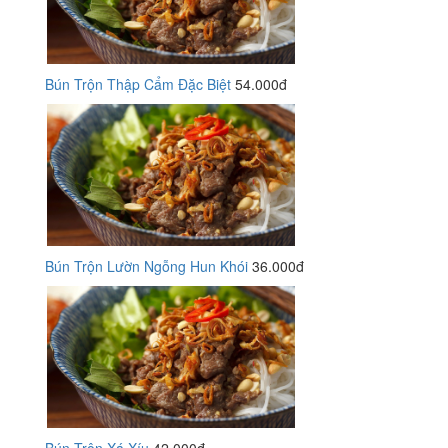
Bún Trộn Thập Cẩm Đặc Biệt
54.000đ
Bún Trộn Lườn Ngỗng Hun Khói
36.000đ