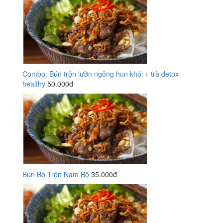
Combo: Bún trộn lườn ngỗng hun khói + trà detox
healthy
50.000đ
Bún Bò Trộn Nam Bộ
35.000đ