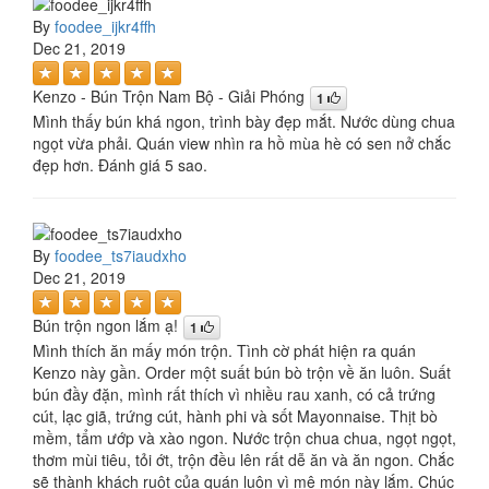
By
foodee_ijkr4ffh
Dec 21, 2019
Kenzo - Bún Trộn Nam Bộ - Giải Phóng
1
Mình thấy bún khá ngon, trình bày đẹp mắt. Nước dùng chua
ngọt vừa phải. Quán view nhìn ra hồ mùa hè có sen nở chắc
đẹp hơn. Đánh giá 5 sao.
By
foodee_ts7iaudxho
Dec 21, 2019
Bún trộn ngon lắm ạ!
1
Mình thích ăn mấy món trộn. Tình cờ phát hiện ra quán
Kenzo này gần. Order một suất bún bò trộn về ăn luôn. Suất
bún đầy đặn, mình rất thích vì nhiều rau xanh, có cả trứng
cút, lạc giã, trứng cút, hành phi và sốt Mayonnaise. Thịt bò
mềm, tẩm ướp và xào ngon. Nước trộn chua chua, ngọt ngọt,
thơm mùi tiêu, tỏi ớt, trộn đều lên rất dễ ăn và ăn ngon. Chắc
sẽ thành khách ruột của quán luôn vì mê món này lắm. Chúc