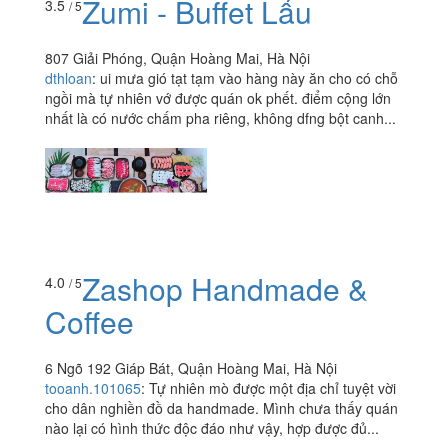
Zumi - Buffet Lẩu
3.5
/ 5
807 Giải Phóng, Quận Hoàng Mai, Hà Nội
dthloan
:
ui mưa gió tạt tạm vào hàng này ăn cho có chỗ
ngồi mà tự nhiên vớ được quán ok phết. điểm cộng lớn
nhất là có nước chấm pha riêng, không dfng bột canh...
Zashop Handmade &
4.0
/ 5
Coffee
6 Ngõ 192 Giáp Bát, Quận Hoàng Mai, Hà Nội
tooanh.101065
:
Tự nhiên mò được một địa chỉ tuyệt vời
cho dân nghiền đồ da handmade. Mình chưa thấy quán
nào lại có hình thức độc đáo như vậy, hợp được đủ...