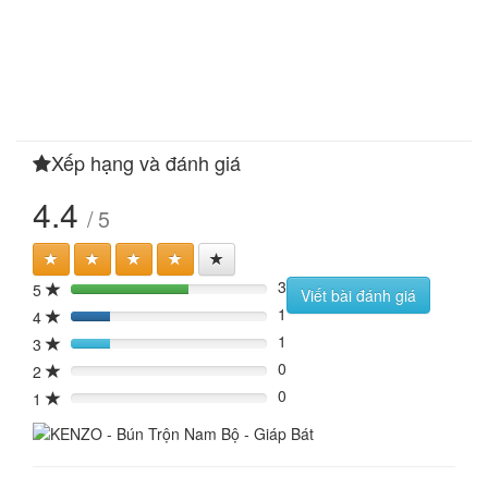
Xếp hạng và đánh giá
4.4
/ 5
3
5
60%
Viết bài đánh giá
1
4
20%
1
3
20%
0
2
0%
0
1
0%