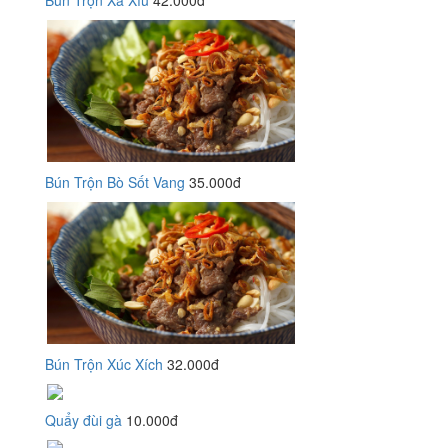
Bún Trộn Xá Xíu
42.000đ
Bún Trộn Bò Sốt Vang
35.000đ
Bún Trộn Xúc Xích
32.000đ
Quẩy đùi gà
10.000đ