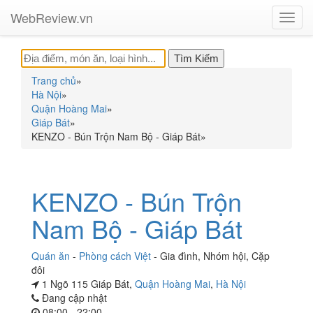
WebReview.vn
Toggl
navig
Trang chủ
»
Hà Nội
»
Quận Hoàng Mai
»
Giáp Bát
»
KENZO - Bún Trộn Nam Bộ - Giáp Bát
»
KENZO - Bún Trộn
Nam Bộ - Giáp Bát
Quán ăn
-
Phòng cách Việt
-
Gia đình
,
Nhóm hội
,
Cặp
đôi
1 Ngõ 115 Giáp Bát,
Quận Hoàng Mai
,
Hà Nội
Đang cập nhật
08:00 - 22:00