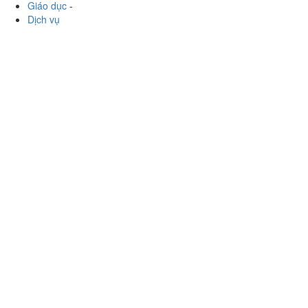
lắm luôn) Tuy là mk uống ở nhiều nơi rồi (gong cha , sun
reo ,...
Xem thêm
Ăn uống
-
Du lịch
-
Cưới hỏi
-
Làm đẹp
-
Vui chơi
-
Mua sắm
-
Giáo dục
-
Dịch vụ