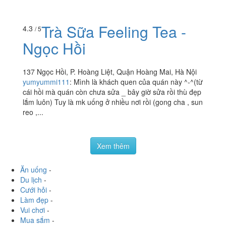
115 Giáp Bát (Đối Diện Tiểu học Giáp Bát), Quận Hoàng
Mai, Hà Nội
lubchngc
:
Chiều nay có việc đi lamg thang với con bạn
quanh khu nhà nó. Tự nhiên thấy hàng này nhìn không
có gì nhưng thấy có phomai que nên có ghé vào ăn 1 ít
xem thử....
Trà Sữa Feeling Tea -
4.3
/ 5
Ngọc Hồi
137 Ngọc Hồi, P. Hoàng Liệt, Quận Hoàng Mai, Hà Nội
yumyummi111
:
Mình là khách quen của quán này ^-^(từ
cái hồi mà quán còn chưa sửa _ bây giờ sửa rồi thù đẹp