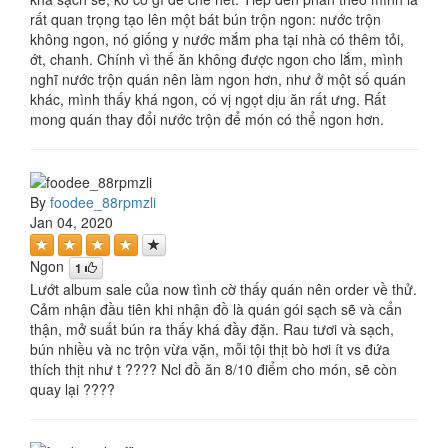
rất quan trọng tạo lên một bát bún trộn ngon: nước trộn
không ngon, nó giống y nước mắm pha tại nhà có thêm tỏi,
ớt, chanh. Chính vì thế ăn không được ngon cho lắm, mình
nghĩ nước trộn quán nên làm ngon hơn, như ở một số quán
khác, mình thấy khá ngon, có vị ngọt dịu ăn rất ưng. Rất
mong quán thay đổi nước trộn để món có thể ngon hơn.
By
foodee_88rpmzli
Jan 04, 2020
Ngon
1
Lướt album sale của now tình cờ thấy quán nên order về thử.
Cảm nhận đầu tiên khi nhận đồ là quán gói sạch sẽ và cẩn
thận, mở suất bún ra thấy khá đầy đặn. Rau tươi và sạch,
bún nhiều và nc trộn vừa vặn, mỗi tội thịt bò hơi ít vs đứa
thích thịt như t ???? Ncl đồ ăn 8/10 điểm cho món, sẽ còn
quay lại ????