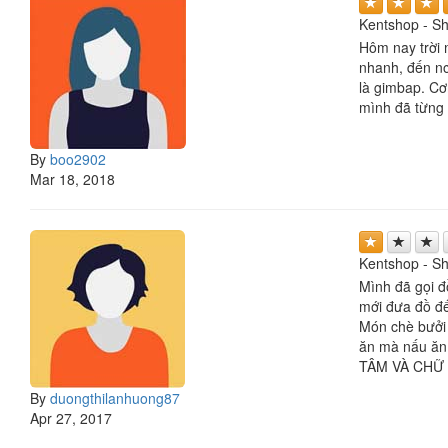
Kentshop - S
Hôm nay trời 
nhanh, đến nơ
là gimbap. Cơ
mình đã từng 
By
boo2902
Mar 18, 2018
Kentshop - S
Mình đã gọi đ
mới đưa đồ đế
Món chè bưởi 
ăn mà nấu ăn
TÂM VÀ CHỮ T
By
duongthilanhuong87
Apr 27, 2017