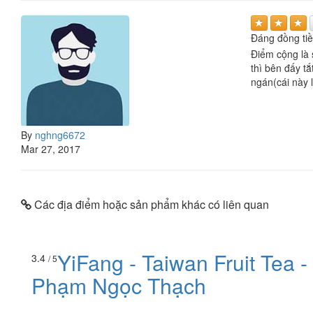
Đáng đồng tiề
Điểm cộng là 
thì bên đấy t
ngán(cái này l
By
nghng6672
Mar 27, 2017
Các địa điểm hoặc sản phẩm khác có liên quan
YiFang - Taiwan Fruit Tea -
3.4
/ 5
Phạm Ngọc Thạch