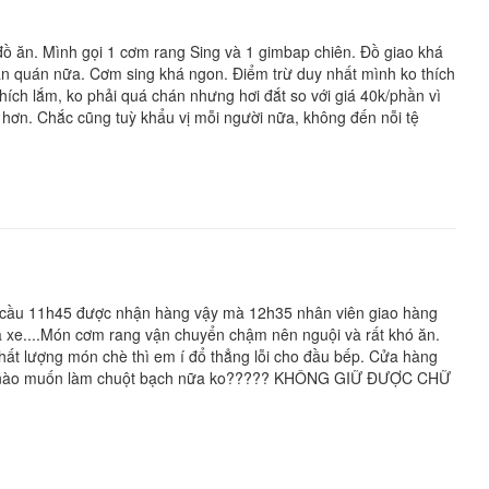
ồ ăn. Mình gọi 1 cơm rang Sing và 1 gimbap chiên. Đồ giao khá
n quán nữa. Cơm sing khá ngon. Điểm trừ duy nhất mình ko thích
ích lắm, ko phải quá chán nhưng hơi đắt so với giá 40k/phần vì
hơn. Chắc cũng tuỳ khẩu vị mỗi người nữa, không đến nỗi tệ
yêu cầu 11h45 được nhận hàng vậy mà 12h35 nhân viên giao hàng
 xe....Món cơm rang vận chuyển chậm nên nguội và rất khó ăn.
hất lượng món chè thì em í đổ thẳng lỗi cho đầu bếp. Cửa hàng
Bạn nào muốn làm chuột bạch nữa ko????? KHÔNG GIỮ ĐƯỢC CHỮ