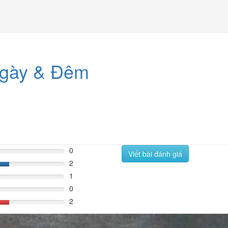
Ngày & Đêm
0
Viết bài đánh giá
2
%
1
0
2
%