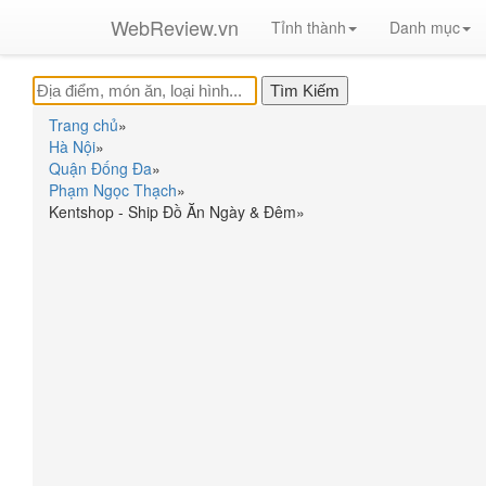
WebReview.vn
Tỉnh thành
Danh mục
Trang chủ
»
Hà Nội
»
Quận Đống Đa
»
Phạm Ngọc Thạch
»
Kentshop - Ship Đồ Ăn Ngày & Đêm
»