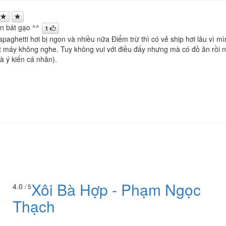
n bát gạo ^^
1
spaghetti hơi bị ngon và nhiều nữa Điểm trừ thì có vẻ ship hơi lâu vì 
ắt máy không nghe. Tuy không vui với điều đấy nhưng mà có đồ ăn rồi n
à ý kiến cá nhân).
Xôi Bà Hợp - Phạm Ngọc
4.0
/ 5
Thạch