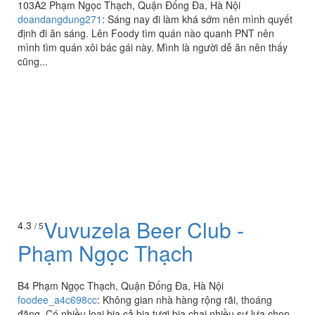
103A2 Phạm Ngọc Thạch, Quận Đống Đa, Hà Nội
doandangdung271
:
Sáng nay đi làm khá sớm nên mình quyết
định đi ăn sáng. Lên Foody tìm quán nào quanh PNT nên
mình tìm quán xôi bác gái này. Mình là người dễ ăn nên thấy
cũng...
Vuvuzela Beer Club -
4.3
/ 5
Phạm Ngọc Thạch
B4 Phạm Ngọc Thạch, Quận Đống Đa, Hà Nội
foodee_a4c698cc
:
Không gian nhà hàng rộng rãi, thoáng
đãng. Có nhiều loại bia cả bia tươi bia chai nhiều sự lựa chọn.