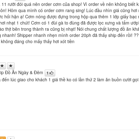
1 rưỡi đói quá nên order cơm của shop! Vì order về nên không biết 
uôn! Hôm qua mình có order cơm rang sing! Lúc đầu nhìn giá cũng hơi 
 hối hận ạ! Cơm nóng được đựng trong hộp qua thêm 1 lớp giấy bạc 
hơi nhạt 1 chút! Cơm có 1 đùi gà to đùng đã được lọc xưng và tẩm ư
 thịt bên trong thành ra cũng bị nhạt! Nói chung chất lượng đồ ăn khá ổ
 nhanh! Shipper nhanh nhẹn mình order 20ph đã thấy ship đến rồi! ??
không đáng cho mấy thấy hơi xót tiền
hip Đồ Ăn Ngày & Đêm
1
 đến lúc giao cho khách 1 giá thề ko có lần thứ 2 làm ăn buồn cười gọi đ