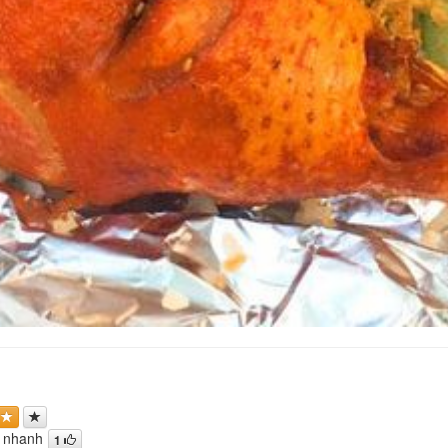
p nhanh
1