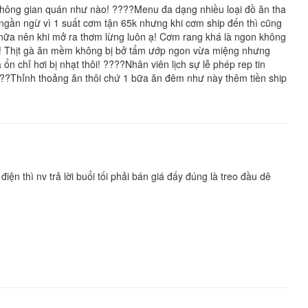
không gian quán như nào! ????Menu đa dạng nhiều loại đồ ăn tha
ngần ngừ vì 1 suất cơm tận 65k nhưng khi cơm ship đến thì cũng
nữa nên khi mở ra thơm lừng luôn ạ! Cơm rang khá là ngon không
ớp! Thịt gà ăn mềm không bị bở tẩm ướp ngon vừa miệng nhưng
n chỉ hơi bị nhạt thôi! ????Nhân viên lịch sự lễ phép rep tin
??Thỉnh thoảng ăn thôi chứ 1 bữa ăn đêm như này thêm tiền ship
iện thì nv trả lời buổi tối phải bán giá đấy đúng là treo đầu dê