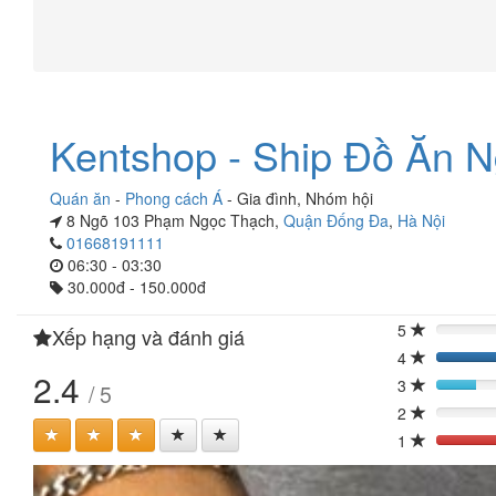
Kentshop - Ship Đồ Ăn 
Quán ăn
-
Phong cách Á
-
Gia đình
,
Nhóm hội
8 Ngõ 103 Phạm Ngọc Thạch,
Quận Đống Đa
,
Hà Nội
01668191111
06:30 - 03:30
30.000đ - 150.000đ
5
Xếp hạng và đánh giá
0%
4
40
2.4
3
/ 5
20%
2
0%
1
40