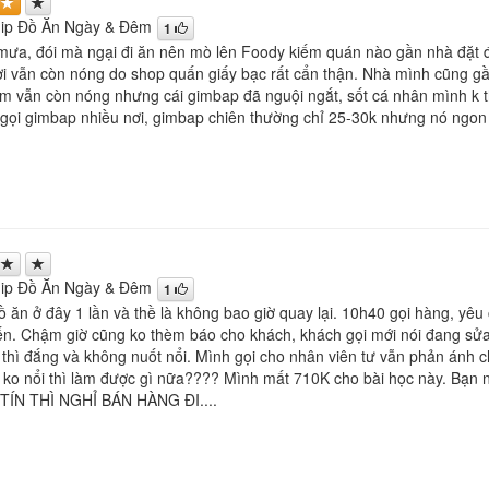
hip Đồ Ăn Ngày & Đêm
1
mưa, đói mà ngại đi ăn nên mò lên Foody kiếm quán nào gần nhà đặt đ
i vẫn còn nóng do shop quấn giấy bạc rất cẩn thận. Nhà mình cũng gầ
m vẫn còn nóng nhưng cái gimbap đã nguội ngắt, sốt cá nhân mình k th
gọi gimbap nhiều nơi, gimbap chiên thường chỉ 25-30k nhưng nó ngon 
hip Đồ Ăn Ngày & Đêm
1
ồ ăn ở đây 1 lần và thề là không bao giờ quay lại. 10h40 gọi hàng, 
n. Chậm giờ cũng ko thèm báo cho khách, khách gọi mới nói đang sửa
thì đắng và không nuốt nổi. Mình gọi cho nhân viên tư vẫn phản ánh c
 ko nổi thì làm được gì nữa???? Mình mất 710K cho bài học này. 
ÍN THÌ NGHỈ BÁN HÀNG ĐI....