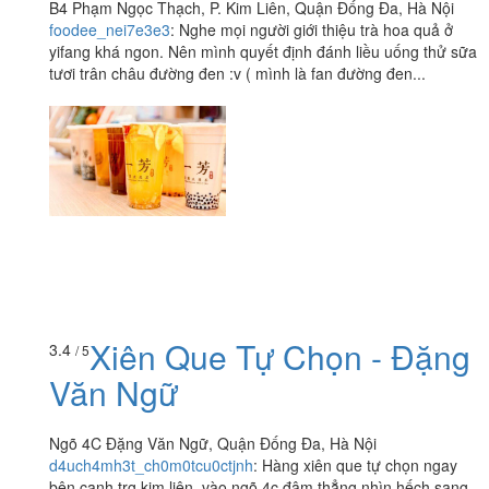
B4 Phạm Ngọc Thạch, P. Kim Liên, Quận Đống Đa, Hà Nội
foodee_nei7e3e3
:
Nghe mọi người giới thiệu trà hoa quả ở
yifang khá ngon. Nên mình quyết định đánh liều uống thử sữa
tươi trân châu đường đen :v ( mình là fan đường đen...
Xiên Que Tự Chọn - Đặng
3.4
/ 5
Văn Ngữ
Ngõ 4C Đặng Văn Ngữ, Quận Đống Đa, Hà Nội
d4uch4mh3t_ch0m0tcu0ctjnh
:
Hàng xiên que tự chọn ngay
bên cạnh trg kim liên, vào ngõ 4c đâm thẳng nhìn hếch sang