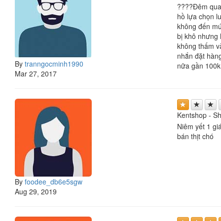
????Đêm qua 1
hồ lựa chọn l
không đến mức
bị khô nhưng 
không thấm vào
nhắn đặt hàng
By
tranngocminh1990
nữa gần 100k 
Mar 27, 2017
Kentshop - S
Niêm yết 1 giá
bán thịt chó
By
foodee_db6e5sgw
Aug 29, 2019