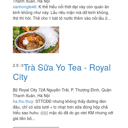
Thanh Xuân, Hà Nội
vanhongle46
:
K thể hiểu nổi thời đại này còn quán ăn
kinh khủng như này. Lẩu riêu mặn mà dở kinh khủng,
thịt thì hôi. Thề cho 1 bát tô nước thêm vào nồi lẩu 2...
Trà Sữa Yo Tea - Royal
2.5
/ 5
City
B2 Royal City 72A Nguyễn Trãi, P. Thượng Đình, Quận
Thanh Xuân, Hà Nội
ha.thu.thuy
:
STTCĐĐ nhưng không thấy đường đen
đâu, chỉ có sữa tươi + tc nhạt hơn sữa đóng hộp chả
hiểu sao huhu :((((( mặc dù đã dc go viet KM nhưng với
giá tiền bỏ...