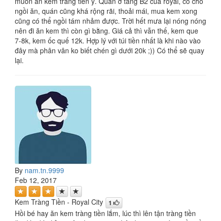
muốn ăn kem tràng tiền ý. Quán ở tầng B2 của royal, có chỗ
ngồi ăn, quán cũng khá rộng rãi, thoải mái, mua kem xong
cũng có thể ngồi tám nhảm được. Trời hết mưa lại nóng nóng
nên đi ăn kem thì còn gì bằng. Giá cả thì vẫn thế, kem que
7-8k, kem ốc quế 12k. Hợp lý với túi tiền nhất là khi nào vào
đây mà phân vân ko biết chén gì dưới 20k ;)) Có thể sẽ quay
lại.
By
nam.tn.9999
Feb 12, 2017
Kem Tràng Tiền - Royal City
1
Hồi bé hay ăn kem tràng tiền lắm, lúc thì lên tận tràng tiền