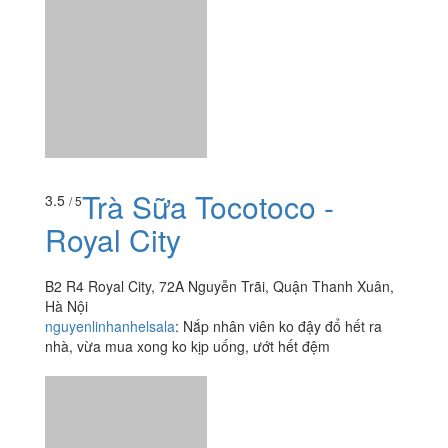
Trà Sữa Tocotoco -
3.5
/ 5
Royal City
B2 R4 Royal City, 72A Nguyễn Trãi, Quận Thanh Xuân,
Hà Nội
nguyenlinhanhelsala
:
Nắp nhân viên ko đậy đổ hết ra
nhà, vừa mua xong ko kịp uống, ướt hết đệm
TOUS les JOURS -
3.8
/ 5