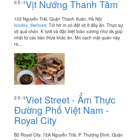
Vịt Nướng Thanh Tâm
0.5
/ 5
103 Nguyễn Trãi, Quận Thanh Xuân, Hà Nội
foodee_ifwi3v44
:
Tối htr m có đặt vịt ở đây ăn. Thực sự
vịt quá chán. K tươi và đặc biệt toàn xương như dk góp
nhặt từ các bàn thừa khác ăn. Mn cạch mặt quán này
ra...
Viet Street - Ẩm Thực
2.0
/ 5
Đường Phố Việt Nam -
Royal City
B2 Royal City, 72A Nguyễn Trãi, P. Thượng Đình, Quận