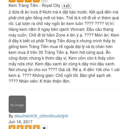
Kem Tràng Tiền - Royal City
1
2 đứa đi ăn trưa ở Kichi mà k đặt bàn trước. Kết quả đến mà
phải chờ gần tiếng mới có bàn. Thế là k nỡ đi về vì thèm quá
rồi. Lại lượn ra chỗ này ngồi ăn kem luôn ???? ???? Vị trí:
Hàng kem nằm ở ngay bên cjanh Vinmart. Đầu cầu thang
máy cuốn. Chỗ đi từ hầm Zone 4 lên ý ạ. ???? Món ăn: Kem
ở đây k biết có phải Tràng Tiền đúng k nhưng mình thấy bị
giống kem Tràng Tiền mua rẻ ngoài đại lý và bị chán hơn
kem mua ở trên 35 Tràng Tiền ạ. Kem hơi cứng quá. Ăn
cũng được nhưng k thơm dậy vị. Kem cốm còn k thấy cốm
mấy nữa chứ. Kem đậu xanh ăn cũng k dậy mùi đậu xanh.
Nói chung ăn cho vui ???? Giá cả: Rẻ ạ. K đến 10k cho 1 cái
kem ạ. ???? Không gian: Chỗ ngồi tốt. Bàn ghế sạch sẽ.
???? Nhân viên: K thân thiện lắm.
By
d4uch4mh3t_ch0m0tcu0ctjnh
Jun 16, 2017