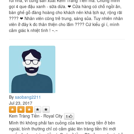
rùi nhá, vì cùng sản xuất Kem Trang Tien mà. Chung minh
gọi 4 que đậu xanh - sữa dừa. ❤ Cửa hàng có chỗ ngồi ăn,
bàn ghế gỗ đàng hoàng cho khách nên khá lịch sự, rộng rãi
???? ❤ Nhân viên cũng trẻ trung, sáng sủa. Tuy nhiên nhân
viên ở đây k đc thân thiện cho lắm ???? Cứ kiểu gì í, mình
cảm giác k nhiệt tình ! ~.~
By
saobang2211
Jul 23, 2017
Kem Tràng Tiền - Royal City
1
Mình thì không phải fan cuồng của kem tràng tiền ở bên
ngoài, bình thường chỉ có cảm giác lên tràng tiền thì mới