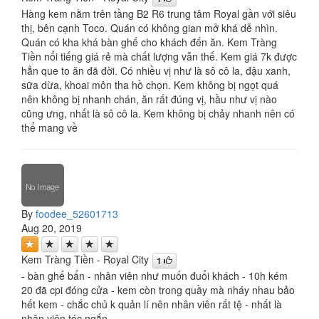
Hàng kem nằm trên tầng B2 R6 trung tâm Royal gần với siêu
thị, bên cạnh Toco. Quán có không gian mở khá dễ nhìn.
Quán có kha khá bàn ghế cho khách đến ăn. Kem Tràng
Tiền nổi tiếng giá rẻ mà chất lượng vẫn thế. Kem giá 7k được
hẳn que to ăn đã đời. Có nhiều vị như là sô cô la, đậu xanh,
sữa dừa, khoai môn tha hồ chọn. Kem không bị ngọt quá
nên không bị nhanh chán, ăn rất đúng vị, hầu như vị nào
cũng ưng, nhất là sô cô la. Kem không bị chảy nhanh nên có
thể mang về
By
foodee_52601713
Aug 20, 2019
Kem Tràng Tiền - Royal City
1
- bàn ghế bẩn - nhân viên như muốn đuổi khách - 10h kém
20 đã cpi đóng cửa - kem còn trong quầy mà nháy nhau bảo
hết kem - chắc chủ k quản lí nên nhân viên rất tệ - nhất là
nhân viên tóc ngắn