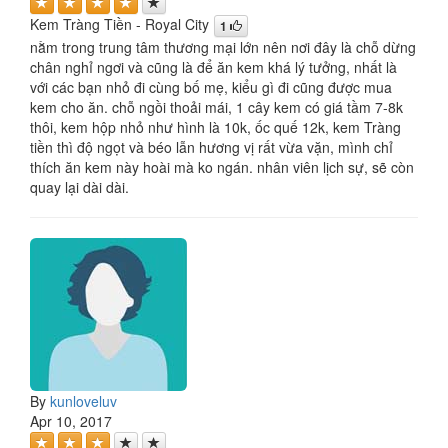
Kem Tràng Tiền - Royal City
1
nằm trong trung tâm thương mại lớn nên nơi đây là chỗ dừng
chân nghỉ ngơi và cũng là để ăn kem khá lý tưởng, nhất là
với các bạn nhỏ đi cùng bố mẹ, kiểu gì đi cũng được mua
kem cho ăn. chỗ ngồi thoải mái, 1 cây kem có giá tầm 7-8k
thôi, kem hộp nhỏ như hình là 10k, ốc quế 12k, kem Tràng
tiền thì độ ngọt và béo lẫn hương vị rất vừa vặn, mình chỉ
thích ăn kem này hoài mà ko ngán. nhân viên lịch sự, sẽ còn
quay lại dài dài.
By
kunloveluv
Apr 10, 2017