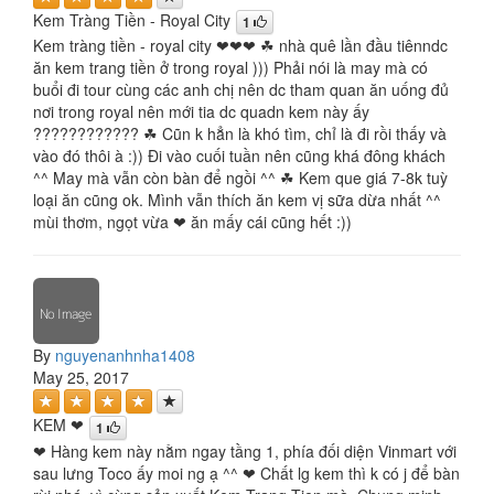
Kem Tràng Tiền - Royal City
1
Kem tràng tiền - royal city ❤❤❤ ☘ nhà quê lần đầu tiênndc
ăn kem trang tiền ở trong royal ))) Phải nói là may mà có
buổi đi tour cùng các anh chị nên dc tham quan ăn uống đủ
nơi trong royal nên mới tia dc quadn kem này ấy
???????????? ☘ Cũn k hẳn là khó tìm, chỉ là đi rồi thấy và
vào đó thôi à :)) Đi vào cuối tuần nên cũng khá đông khách
^^ May mà vẫn còn bàn để ngồi ^^ ☘ Kem que giá 7-8k tuỳ
loại ăn cũng ok. Mình vẫn thích ăn kem vị sữa dừa nhất ^^
mùi thơm, ngọt vừa ❤ ăn mấy cái cũng hết :))
By
nguyenanhnha1408
May 25, 2017
KEM ❤
1
❤ Hàng kem này nằm ngay tầng 1, phía đối diện Vinmart với
sau lưng Toco ấy moi ng ạ ^^ ❤ Chất lg kem thì k có j để bàn