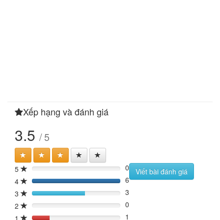
Xếp hạng và đánh giá
3.5
/ 5
0
5
0%
Viết bài đánh giá
6
4
120%
3
3
60%
0
2
0%
1
1
20%