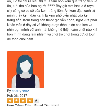
ăn, lúc thì chỉ ra siêu thị mua tạm hộp kem que tràng tiền về
ăn, tuổi thơ của bao người ???? Bây giờ mới biết là ở royal
city cũng có cơ sở của kem tràng tiền. Ăn kem đậu xanh :))
mình thấy kem đậu xanh là kem phổ biến nhất của kem
tràng tiền. Kem tràng tiền trước giờ vẫn ngon, ngọt vừa phải.
Nhân viên ở đây có vẻ không được thân thiện cho lắm và
nhìn bọn mình với ánh mắt không hề thiện cảm chút nào khi
bọn mình đang làm nhiệm vụ chơi trò chơi trong đợt đi tour
de food cuối năm.
By
cherry7892
Feb 26, 2017
Kem Tràng Tiền - Royal City