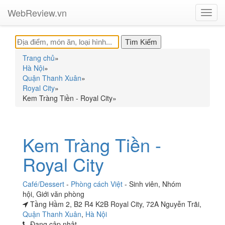
WebReview.vn
Toggl
navig
Trang chủ
»
Hà Nội
»
Quận Thanh Xuân
»
Royal City
»
Kem Tràng Tiền - Royal City
»
Kem Tràng Tiền -
Royal City
Café/Dessert
-
Phòng cách Việt
-
Sinh viên
,
Nhóm
hội
,
Giới văn phòng
Tầng Hầm 2, B2 R4 K2B Royal City, 72A Nguyễn Trãi,
Quận Thanh Xuân
,
Hà Nội
Đang cập nhật