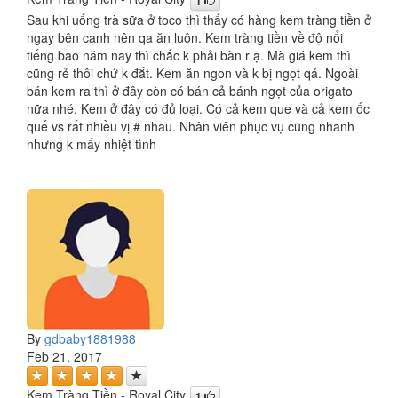
1
Sau khi uống trà sữa ở toco thì thấy có hàng kem tràng tiền ở
ngay bên cạnh nên qa ăn luôn. Kem tràng tiền về độ nổi
tiếng bao năm nay thì chắc k phải bàn r ạ. Mà giá kem thì
cũng rẻ thôi chứ k đắt. Kem ăn ngon và k bị ngọt qá. Ngoài
bán kem ra thì ở đây còn có bán cả bánh ngọt của origato
nữa nhé. Kem ở đây có đủ loại. Có cả kem que và cả kem ốc
quế vs rất nhiều vị # nhau. Nhân viên phục vụ cũng nhanh
nhưng k mấy nhiệt tình
By
gdbaby1881988
Feb 21, 2017
Kem Tràng Tiền - Royal City
1