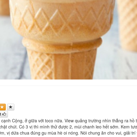
1
cạnh Cộng, ở giữa với toco nữa. View quảng trường nhìn thẳng ra hồ th
chật chút. Có 3 vị thì mình thử được 2, mùi chanh leo hết sớm. Kem tươ
, vị dứa chua đúng gu mùa hè oi nóng. Nói chung ăn cho vui, giải trí v