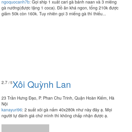
ngoquocanh7b
:
Gọi ship 1 xuất cari gà bánh naan và 3 miếng
gà nướng(được tặng 1 coca). Đồ ăn khá ngon, tổng 210k được
giảm 50k còn 160k. Tuy nhiên gọi 3 miếng gà thì thiếu...
Xôi Quỳnh Lan
2.7
/ 5
23 Trần Hưng Đạo, P. Phan Chu Trinh, Quận Hoàn Kiếm, Hà
Nội
kanayuri96
:
2 suất xôi gà nấm 40x280k như này đây ạ. Mọi
người tự đánh giá chứ mình thì không chấp nhận được ạ.