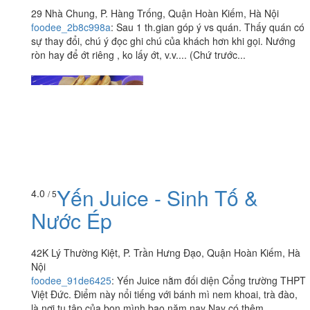
29 Nhà Chung, P. Hàng Trống, Quận Hoàn Kiếm, Hà Nội
foodee_2b8c998a
:
Sau 1 th.gian góp ý vs quán. Thấy quán có
sự thay đổi, chú ý đọc ghi chú của khách hơn khi gọi. Nướng
ròn hay để ớt riêng , ko lấy ớt, v.v.... (Chứ trước...
Yến Juice - Sinh Tố &
4.0
/ 5
Nước Ép
42K Lý Thường Kiệt, P. Trần Hưng Đạo, Quận Hoàn Kiếm, Hà
Nội
foodee_91de6425
:
Yến Juice nằm đối diện Cổng trường THPT
Việt Đức. Điểm này nổi tiếng với bánh mì nem khoai, trà đào,
là nơi tụ tập của bọn mình bao năm nay Nay có thêm...