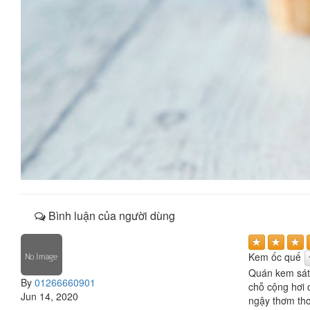
Bình luận của người dùng
Kem ốc quế
Quán kem sát 
By
01266660901
chỗ cộng hơi 
Jun 14, 2020
ngậy thơm thơm