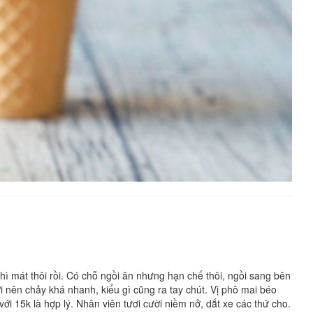
ì mát thôi rồi. Có chỗ ngồi ăn nhưng hạn chế thôi, ngồi sang bên
i nên chảy khá nhanh, kiểu gì cũng ra tay chút. Vị phô mai béo
ới 15k là hợp lý. Nhân viên tươi cười niềm nở, dắt xe các thứ cho.