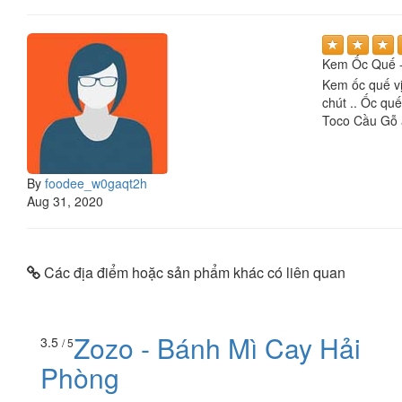
Kem Ốc Quế 
Kem ốc quế vị
chút .. Ốc qu
Toco Cầu Gỗ 
By
foodee_w0gaqt2h
Aug 31, 2020
Các địa điểm hoặc sản phẩm khác có liên quan
Zozo - Bánh Mì Cay Hải
3.5
/ 5
Phòng