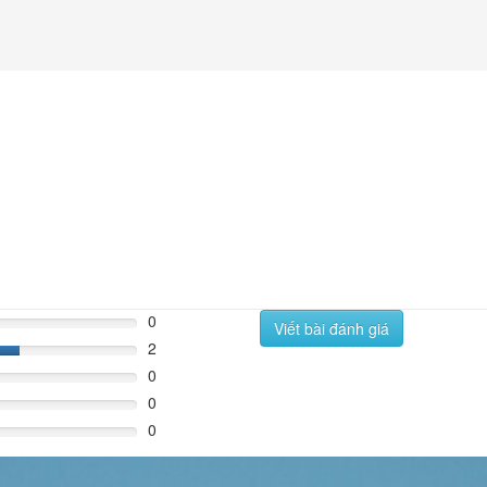
0
Viết bài đánh giá
2
%
0
0
0