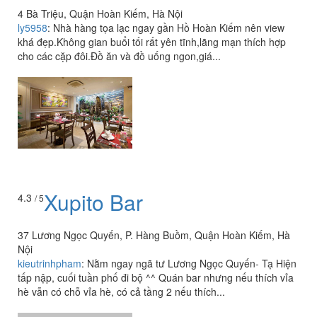
4 Bà Triệu, Quận Hoàn Kiếm, Hà Nội
ly5958
:
Nhà hàng tọa lạc ngay gần Hồ Hoàn Kiếm nên view
khá đẹp.Không gian buổi tối rất yên tĩnh,lãng mạn thích hợp
cho các cặp đôi.Đồ ăn và đồ uống ngon,giá...
Xupito Bar
4.3
/ 5
37 Lương Ngọc Quyến, P. Hàng Buồm, Quận Hoàn Kiếm, Hà
Nội
kieutrinhpham
:
Nằm ngay ngã tư Lương Ngọc Quyến- Tạ Hiện
tấp nập, cuối tuần phố đi bộ ^^ Quán bar nhưng nếu thích vỉa
hè vẫn có chỗ vỉa hè, có cả tầng 2 nếu thích...