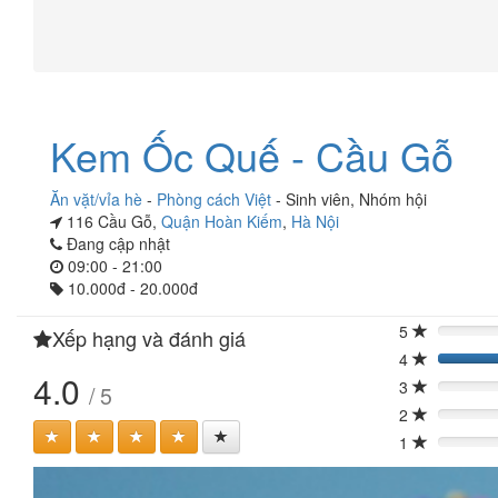
Kem Ốc Quế - Cầu Gỗ
Ăn vặt/vỉa hè
-
Phòng cách Việt
-
Sinh viên
,
Nhóm hội
116 Cầu Gỗ,
Quận Hoàn Kiếm
,
Hà Nội
Đang cập nhật
09:00 - 21:00
10.000đ - 20.000đ
5
Xếp hạng và đánh giá
0%
4
40
4.0
3
/ 5
0%
2
0%
1
0%