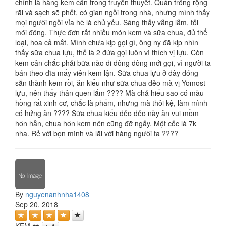
chính là hàng kem cân trong truyền thuyết. Quán trông rộng
rãi và sạch sẽ phết, có gian ngồi trong nhà, nhưng mình thấy
mọi người ngồi vỉa hè là chủ yếu. Sáng thấy vắng lắm, tối
mới đông. Thực đơn rất nhiều món kem và sữa chua, đủ thể
loại, hoa cả mắt. Mình chưa kịp gọi gì, ông ny đã kịp nhìn
thấy sữa chua lựu, thế là 2 đứa gọi luôn vì thích vị lựu. Còn
kem cân chắc phải bữa nào đi đông đông mới gọi, vì người ta
bán theo đĩa mấy viên kem lận. Sữa chua lựu ở đây đóng
sẵn thành kem rồi, ăn kiểu như sữa chua dẻo mà vị Yomost
lựu, nên thấy thân quen lắm ???? Mà chả hiểu sao có màu
hồng rất xinh cơ, chắc là phẩm, nhưng mà thôi kệ, làm mình
có hứng ăn ???? Sữa chua kiểu dẻo dẻo này ăn vui mồm
hơn hẳn, chua hơn kem nên cũng đỡ ngấy. Một cốc là 7k
nha. Rẻ với bọn mình và lãi với hàng người ta ????
By
nguyenanhnha1408
Sep 20, 2018