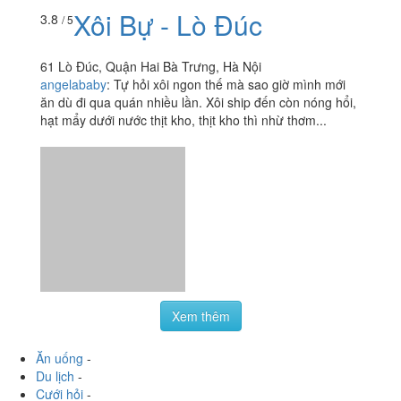
Xem thêm
Ăn uống
-
Du lịch
-
Cưới hỏi
-
Làm đẹp
-
Vui chơi
-
Mua sắm
-
Giáo dục
-
Dịch vụ