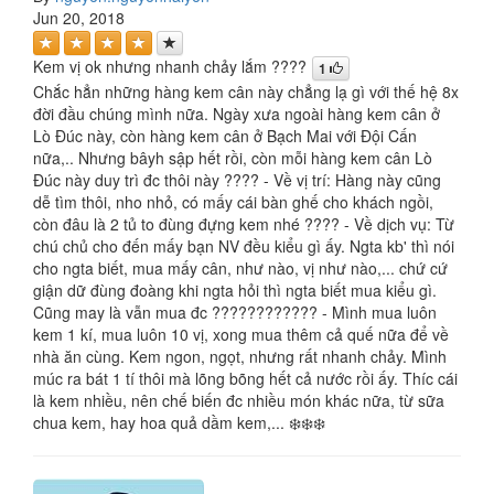
Jun 20, 2018
Kem vị ok nhưng nhanh chảy lắm ????
1
Chắc hẳn những hàng kem cân này chẳng lạ gì với thế hệ 8x
đời đầu chúng mình nữa. Ngày xưa ngoài hàng kem cân ở
Lò Đúc này, còn hàng kem cân ở Bạch Mai với Đội Cấn
nữa,.. Nhưng bâyh sập hết rồi, còn mỗi hàng kem cân Lò
Đúc này duy trì đc thôi này ???? - Về vị trí: Hàng này cũng
dễ tìm thôi, nho nhỏ, có mấy cái bàn ghế cho khách ngồi,
còn đâu là 2 tủ to đùng đựng kem nhé ???? - Về dịch vụ: Từ
chú chủ cho đến mấy bạn NV đều kiểu gì ấy. Ngta kb' thì nói
cho ngta biết, mua mấy cân, như nào, vị như nào,... chứ cứ
giận dữ đùng đoàng khi ngta hỏi thì ngta biết mua kiểu gì.
Cũng may là vẫn mua đc ???????????? - Mình mua luôn
kem 1 kí, mua luôn 10 vị, xong mua thêm cả quế nữa để về
nhà ăn cùng. Kem ngon, ngọt, nhưng rất nhanh chảy. Mình
múc ra bát 1 tí thôi mà lõng bõng hết cả nước rồi ấy. Thíc cái
là kem nhiều, nên chế biến đc nhiều món khác nữa, từ sữa
chua kem, hay hoa quả dầm kem,... ❄️❄️❄️