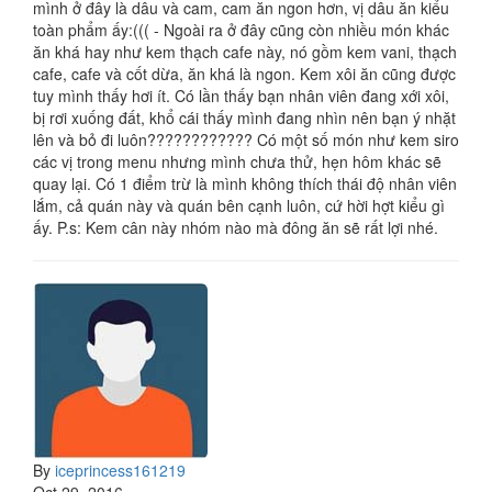
mình ở đây là dâu và cam, cam ăn ngon hơn, vị dâu ăn kiểu
toàn phẩm ấy:((( - Ngoài ra ở đây cũng còn nhiều món khác
ăn khá hay như kem thạch cafe này, nó gồm kem vani, thạch
cafe, cafe và cốt dừa, ăn khá là ngon. Kem xôi ăn cũng được
tuy mình thấy hơi ít. Có lần thấy bạn nhân viên đang xới xôi,
bị rơi xuống đất, khổ cái thấy mình đang nhìn nên bạn ý nhặt
lên và bỏ đi luôn???????????? Có một số món như kem siro
các vị trong menu nhưng mình chưa thử, hẹn hôm khác sẽ
quay lại. Có 1 điểm trừ là mình không thích thái độ nhân viên
lắm, cả quán này và quán bên cạnh luôn, cứ hời hợt kiểu gì
ấy. P.s: Kem cân này nhóm nào mà đông ăn sẽ rất lợi nhé.
By
iceprincess161219
Oct 29, 2016