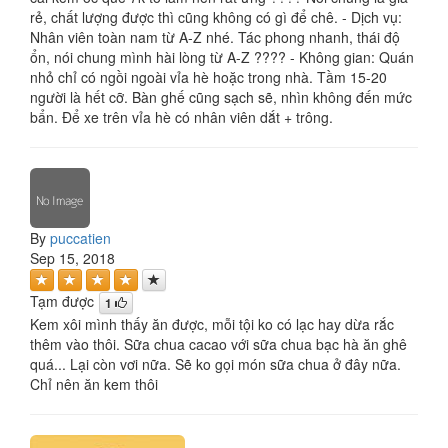
rẻ, chất lượng được thì cũng không có gì để chê. - Dịch vụ:
Nhân viên toàn nam từ A-Z nhé. Tác phong nhanh, thái độ
ổn, nói chung mình hài lòng từ A-Z ???? - Không gian: Quán
nhỏ chỉ có ngồi ngoài vỉa hè hoặc trong nhà. Tầm 15-20
người là hết cỡ. Bàn ghế cũng sạch sẽ, nhìn không đến mức
bẩn. Để xe trên vỉa hè có nhân viên dắt + trông.
By
puccatien
Sep 15, 2018
Tạm được
1
Kem xôi mình thấy ăn được, mỗi tội ko có lạc hay dừa rắc
thêm vào thôi. Sữa chua cacao với sữa chua bạc hà ăn ghê
quá... Lại còn vơi nữa. Sẽ ko gọi món sữa chua ở đây nữa.
Chỉ nên ăn kem thôi