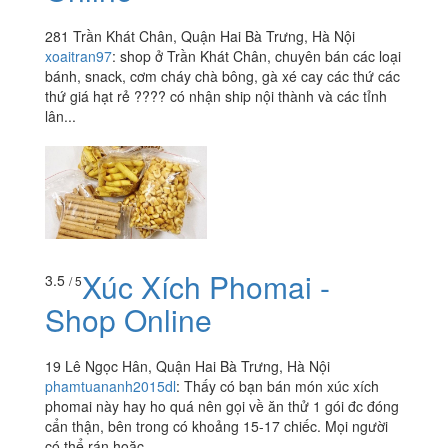
281 Trần Khát Chân, Quận Hai Bà Trưng, Hà Nội
xoaitran97
:
shop ở Trần Khát Chân, chuyên bán các loại
bánh, snack, cơm cháy chà bông, gà xé cay các thứ các
thứ giá hạt rẻ ???? có nhận ship nội thành và các tỉnh
lân...
Xúc Xích Phomai -
3.5
/ 5
Shop Online
19 Lê Ngọc Hân, Quận Hai Bà Trưng, Hà Nội
phamtuananh2015dl
:
Thấy có bạn bán món xúc xích
phomai này hay ho quá nên gọi về ăn thử 1 gói đc đóng
cẩn thận, bên trong có khoảng 15-17 chiếc. Mọi người
có thể rán hoặc...