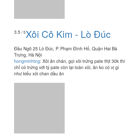
Xôi Bự - Lò Đúc
3.8
/ 5
61 Lò Đúc, Quận Hai Bà Trưng, Hà Nội
angelababy
:
Tự hỏi xôi ngon thế mà sao giờ mình mới
ăn dù đi qua quán nhiều lần. Xôi ship đến còn nóng hổi,
hạt mẩy dưới nước thịt kho, thịt kho thì nhừ thơm...