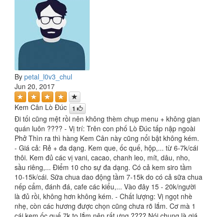
By
petal_l0v3_chul
Jun 20, 2017
Kem Cân Lò Đúc
1
Đi tối cũng mệt rồi nên không thèm chụp menu + không gian
quán luôn ???? - Vị trí: Trên con phố Lò Đúc tấp nập ngoài
Phở Thìn ra thì hàng Kem Cân này cũng nổi bật không kém.
- Giá cả: Rẻ + đa dạng. Kem que, ốc quế, hộp,... từ 6-7k/cái
thôi. Kem đủ các vị vani, cacao, chanh leo, mít, dâu, nho,
sầu riêng,... Điểm 10 cho sự đa dạng. Có cả kem siro tầm
10-15k/cái. Sữa chua dao động tầm 7-15k do có cả sữa chua
nếp cẩm, đánh đá, cafe các kiểu,... Vào đây 15 - 20k/người
là đủ rồi, không hơn không kém. - Chất lượng: Vị ngọt nhè
nhẹ, còn các hương được chọn cũng chưa rõ lắm. Cơ mà 1
cái kem ốc quế 7k to lắm nên rất ưng ???? Nói chung là giá