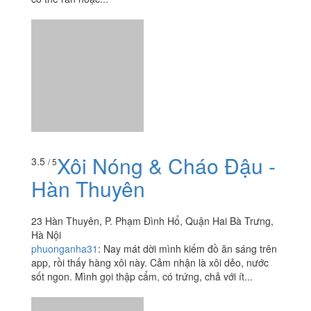
Xôi Nóng & Cháo Đậu -
3.5
/ 5
Hàn Thuyên
23 Hàn Thuyên, P. Phạm Đình Hổ, Quận Hai Bà Trưng,
Hà Nội
phuonganha31
:
Nay mát dời mình kiếm đồ ăn sáng trên
app, rồi thấy hàng xôi này. Cảm nhận là xôi dẻo, nước
sốt ngon. Mình gọi thập cẩm, có trứng, chả với ít...
Xôi Cô Sâm
4.3
/ 5
Ngõ 63 Lương Yên, P. Bạch Đằng, Quận Hai Bà Trưng,
Hà Nội
foodee_3raz6vzo
:
Ăn bát xôi chất lượng và giá cả ấm
lòng ???? Chúng mình ăn 1 bát trứng, chả, thịt 1 bát