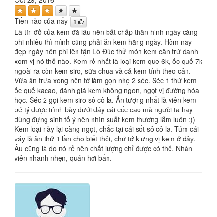
Tiền nào của nấy
1
Là tín đồ của kem đã lâu nên bất chấp thân hình ngày càng
phi nhiêu thì mình cũng phải ăn kem hằng ngày. Hôm nay
đẹp ngày nên phi lên tận Lò Đúc thử món kem cân trứ danh
xem vị nó thế nào. Kem rẻ nhất là loại kem que 6k, ốc quế 7k
ngoài ra còn kem siro, sữa chua và cả kem tính theo cân.
Vừa ăn trưa xong nên tớ làm gọn nhẹ 2 séc. Séc 1 thử kem
ốc quế kacao, đánh giá kem không ngon, ngọt vị đường hóa
học. Séc 2 gọi kem siro sô cô la. Ấn tượng nhất là viên kem
bé tý được trình bày dưới đáy cái cốc cao mà người ta hay
dùng đựng sinh tố ý nên nhìn suất kem thương lắm luôn :))
Kem loại này lại càng ngọt, chắc tại cái sốt sô cô la. Túm cái
váy là ăn thử 1 lần cho biết thôi, chứ tớ k ưng vị kem ở đây.
Âu cũng là do nó rẻ nên chất lượng chỉ được có thế. Nhân
viên nhanh nhẹn, quán hơi bẩn.