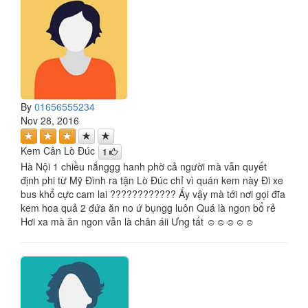
By
01656555234
Nov 28, 2016
Kem Cân Lò Đúc
1
Hà Nội 1 chiều nắnggg hanh phờ cả người mà vẫn quyết
định phi từ Mỹ Đình ra tận Lò Đúc chỉ vì quán kem này Đi xe
bus khổ cực cam lai ???????????? Ấy vậy mà tới nơi gọi đĩa
kem hoa quả 2 đứa ăn no ứ bụngg luôn Quá là ngon bổ rẻ
Hơi xa mà ăn ngon vẫn là chân áii Ưng tất ☺️☺️☺️☺️☺️