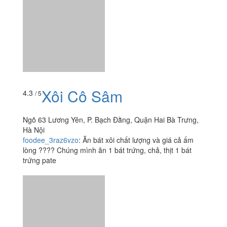
trứng pate
Xôi Cô Kim - Lò Đúc
3.5
/ 5
Đầu Ngõ 25 Lò Đúc, P. Phạm Đình Hổ, Quận Hai Bà
Trưng, Hà Nội
hongminhtng
:
Xôi ăn chán, gọi xôi trứng pate thịt 30k thì
chỉ có trứng với tý pate còn lại toàn xôi, ăn ko có vị gì
như kiểu xôi chan dầu ăn