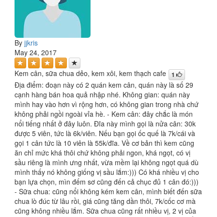
By
jjkris
May 24, 2017
Kem cân, sữa chua dẻo, kem xôi, kem thạch cafe
1
Địa điểm: đoạn này có 2 quán kem cân, quán này là số 29
cạnh hàng bán hoa quả nhập nhé. Không gian: quán này
mình hay vào hơn vì rộng hơn, có không gian trong nhà chứ
không phải ngồi ngoài vỉa hè. - Kem cân: đây chắc là món
nổi tiếng nhất ở đây luôn. Đĩa này mình gọi là nửa cân: 30k
được 5 viên, tức là 6k/viên. Nếu bạn gọi ốc quế là 7k/cái và
gọi 1 cân tức là 10 viên là 55k/đĩa. Về cơ bản thì kem cũng
ăn chỉ mức khá thôi chứ không phải ngon, khá ngọt, có vị
sầu riêng là mình ưng nhất, vừa mềm lại không ngọt quá dù
mình thấy nó không giống vị sầu lắm:))) Có khá nhiều vị cho
bạn lựa chọn, mìn đếm sơ cũng đến cả chục đủ 1 cân đó:)))
- Sữa chua: cũng nổi không kém kem cân, mình biết đến sữa
chua lò đúc từ lâu rồi, giá cũng tăng dần thôi, 7k/cốc cơ mà
cũng không nhiều lắm. Sữa chua cũng rất nhiều vị, 2 vị của