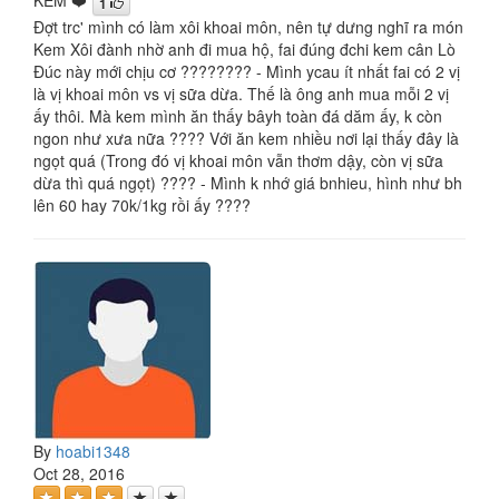
KEM ❤️
1
Đợt trc' mình có làm xôi khoai môn, nên tự dưng nghĩ ra món
Kem Xôi đành nhờ anh đi mua hộ, fai đúng đchi kem cân Lò
Đúc này mới chịu cơ ???????? - Mình ycau ít nhất fai có 2 vị
là vị khoai môn vs vị sữa dừa. Thế là ông anh mua mỗi 2 vị
ấy thôi. Mà kem mình ăn thấy bâyh toàn đá dăm ấy, k còn
ngon như xưa nữa ???? Với ăn kem nhiều nơi lại thấy đây là
ngọt quá (Trong đó vị khoai môn vẫn thơm dậy, còn vị sữa
dừa thì quá ngọt) ???? - Mình k nhớ giá bnhieu, hình như bh
lên 60 hay 70k/1kg rồi ấy ????
By
hoabi1348
Oct 28, 2016