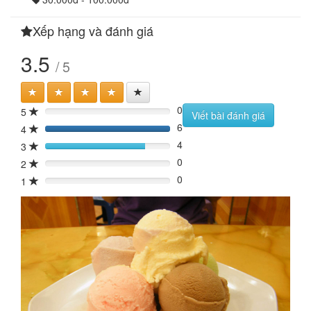
Xếp hạng và đánh giá
3.5
/ 5
0
5
0%
Viết bài đánh giá
6
4
120%
4
3
80%
0
2
0%
0
1
0%