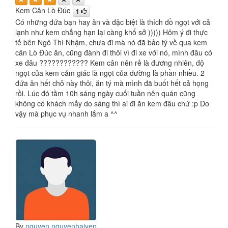
Kem Cân Lò Đúc
1
Có những đứa bạn hay ăn và đặc biệt là thích đồ ngọt với cả
lạnh như kem chẳng hạn lại càng khổ sở ))))) Hôm ý đi thực
tế bên Ngô Thì Nhậm, chưa đi mà nó đã bảo tý về qua kem
cân Lò Đúc ăn, cũng đành đi thôi vì đi xe với nó, mình đâu có
xe đâu ???????????? Kem cân nên rẻ là đương nhiên, độ
ngọt của kem cảm giác là ngọt của đường là phần nhiều. 2
đứa ăn hết chỗ này thôi, ăn tý mà mình đã buốt hết cả họng
rồi. Lúc đó tầm 10h sáng ngày cuối tuần nên quán cũng
không có khách mấy do sáng thì ai đi ăn kem đâu chứ :p Do
vậy mà phục vụ nhanh lắm a ^^
By
nguyen.nguyenhaiyen