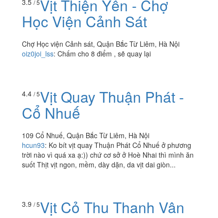
Vịt Thiện Yến - Chợ
3.5
/ 5
Học Viện Cảnh Sát
Chợ Học viện Cảnh sát, Quận Bắc Từ Liêm, Hà Nội
oiz0joi_lss
:
Chấm cho 8 điểm , sẽ quay lại
Vịt Quay Thuận Phát -
4.4
/ 5
Cổ Nhuế
109 Cổ Nhuế, Quận Bắc Từ Liêm, Hà Nội
hcun93
:
Ko bít vịt quay Thuận Phát Cổ Nhuế ở phương
trời nào vì quá xa ạ:)) chứ cơ sở ở Hoè Nhai thì mình ăn
suốt Thịt vịt ngon, mềm, dày dặn, da vịt dai giòn...
Vịt Cỏ Thu Thanh Vân
3.9
/ 5