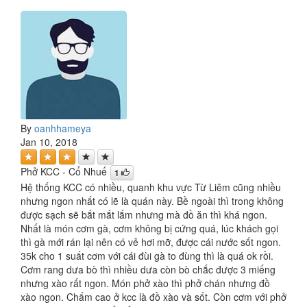
By
oanhhameya
Jan 10, 2018
Phở KCC - Cổ Nhuế
1
Hệ thống KCC có nhiều, quanh khu vực Từ Liêm cũng nhiều
nhưng ngon nhất có lẽ là quán này. Bề ngoài thì trong không
được sạch sẽ bắt mắt lắm nhưng mà đồ ăn thì khá ngon.
Nhất là món cơm gà, cơm không bị cứng quá, lúc khách gọi
thì gà mới rán lại nên có vẻ hơi mỡ, được cái nước sốt ngon.
35k cho 1 suất cơm với cái đùi gà to đùng thì là quá ok rồi.
Cơm rang dưa bò thì nhiều dưa còn bò chắc được 3 miếng
nhưng xào rất ngon. Món phở xào thì phở chán nhưng đồ
xào ngon. Chấm cao ở kcc là đồ xào và sốt. Còn cơm với phở