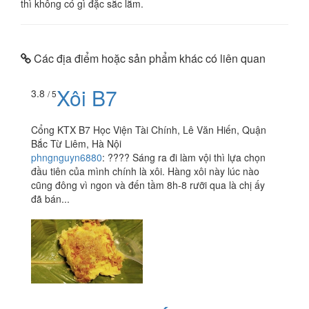
thì không có gì đặc sắc lắm.
Các địa điểm hoặc sản phẩm khác có liên quan
Xôi B7
3.8
/ 5
Cổng KTX B7 Học Viện Tài Chính, Lê Văn Hiến, Quận
Bắc Từ Liêm, Hà Nội
phngnguyn6880
:
???? Sáng ra đi làm vội thì lựa chọn
đầu tiên của mình chính là xôi. Hàng xôi này lúc nào
cũng đông vì ngon và đến tầm 8h-8 rưỡi qua là chị ấy
đã bán...