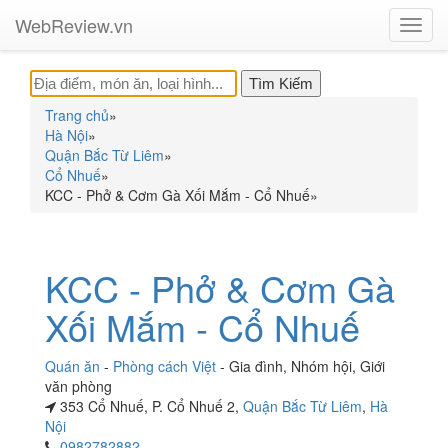
WebReview.vn
Toggl
navig
Trang chủ
»
Hà Nội
»
Quận Bắc Từ Liêm
»
Cổ Nhuế
»
KCC - Phở & Cơm Gà Xối Mắm - Cổ Nhuế
»
KCC - Phở & Cơm Gà
Xối Mắm - Cổ Nhuế
Quán ăn
-
Phòng cách Việt
-
Gia đình
,
Nhóm hội
,
Giới
văn phòng
353 Cổ Nhuế, P. Cổ Nhuế 2,
Quận Bắc Từ Liêm
,
Hà
Nội
0982782882