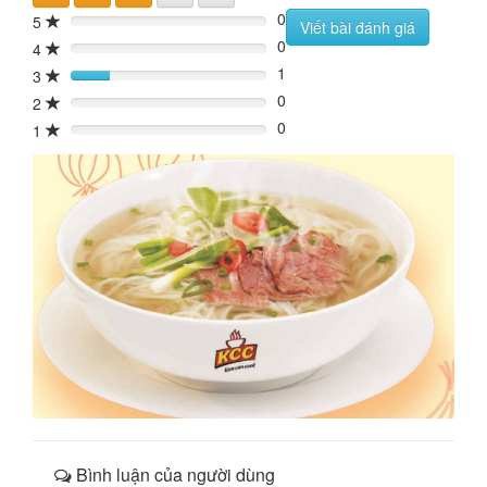
0
5
0%
Viết bài đánh giá
0
4
0%
1
3
20%
0
2
0%
0
1
0%
Bình luận của người dùng