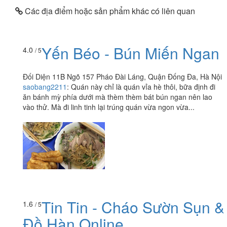
Các địa điểm hoặc sản phẩm khác có liên quan
Yến Béo - Bún Miến Ngan
4.0
/ 5
Đối Diện 11B Ngõ 157 Pháo Đài Láng, Quận Đống Đa, Hà Nội
saobang2211
:
Quán này chỉ là quán vỉa hè thôi, bữa định đi
ăn bánh mỳ phía dưới mà thèm thèm bát bún ngan nên lao
vào thử. Mà đi linh tinh lại trúng quán vừa ngon vừa...
1.6
/ 5