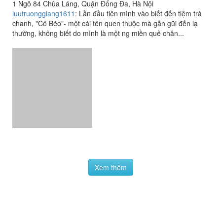
Tiệm Trà Chanh Cô Béo
1 Ngõ 84 Chùa Láng, Quận Đống Đa, Hà Nội
luutruonggiang1611
:
Lần đầu tiên mình vào biết đến tiệm trà
chanh, "Cô Béo"- một cái tên quen thuộc mà gần gũi đến lạ
thường, không biết do mình là một ng miền quê chân...
Xem thêm