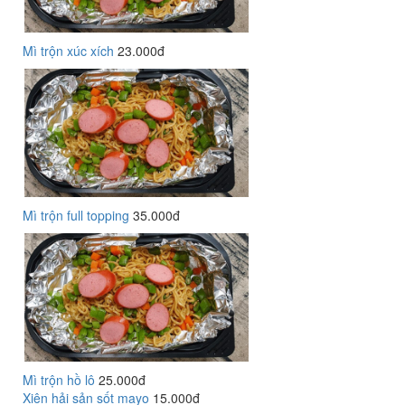
Mì trộn xúc xích
23.000đ
Mì trộn full topping
35.000đ
Mì trộn hồ lô
25.000đ
Xiên hải sản sốt mayo
15.000đ