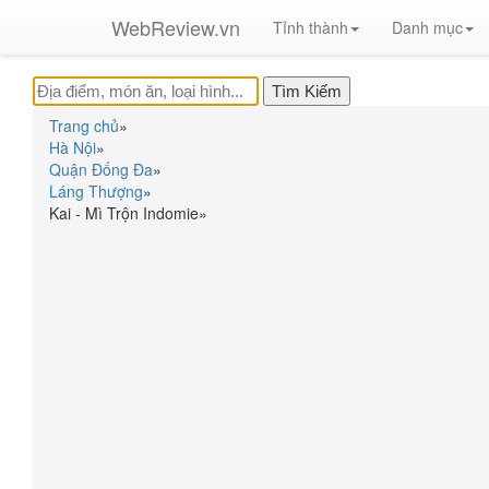
WebReview.vn
Tỉnh thành
Danh mục
Trang chủ
»
Hà Nội
»
Quận Đống Đa
»
Láng Thượng
»
Kai - Mì Trộn Indomie
»