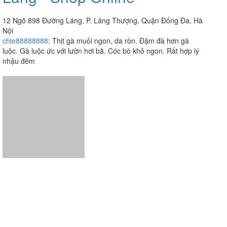
Tiệm Gà Luộc - Đường
Láng - Shop Online
12 Ngõ 898 Đường Láng, P. Láng Thượng, Quận Đống Đa, Hà
Nội
chie88888888
:
Thịt gà muối ngon, da ròn. Đậm đà hơn gà
luộc. Gà luộc ức với lườn hơi bã. Cóc bò khô ngon. Rất hợp lý
nhậu đêm