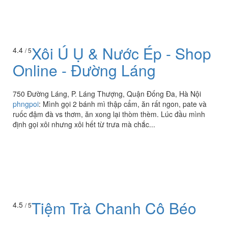
Xôi Ú Ụ & Nước Ép - Shop
4.4
/ 5
Online - Đường Láng
750 Đường Láng, P. Láng Thượng, Quận Đống Đa, Hà Nội
phngpoi
:
Mình gọi 2 bánh mì thập cẩm, ăn rất ngon, pate và
ruốc đậm đà vs thơm, ăn xong lại thòm thèm. Lúc đầu mình
định gọi xôi nhưng xôi hết từ trưa mà chắc...
4.5
/ 5