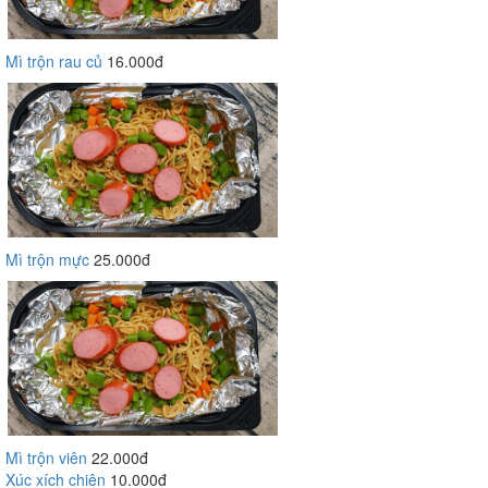
Mì trộn rau củ
16.000đ
Mì trộn mực
25.000đ
Mì trộn viên
22.000đ
Xúc xích chiên
10.000đ