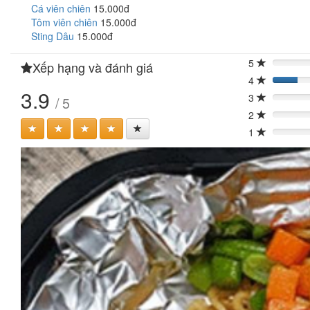
Cá viên chiên
15.000đ
Tôm viên chiên
15.000đ
Sting Dâu
15.000đ
5
Xếp hạng và đánh giá
0%
4
20%
3.9
3
/ 5
0%
2
0%
1
0%