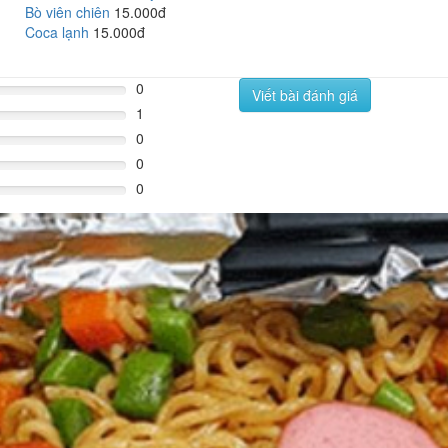
Bò viên chiên
15.000đ
Coca lạnh
15.000đ
0
Viết bài đánh giá
1
0
0
0