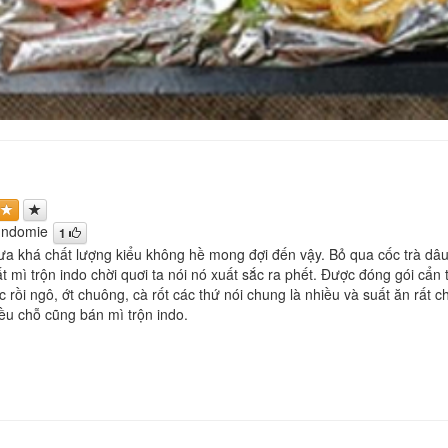
 Indomie
1
ưa khá chất lượng kiểu không hề mong đợi đến vậy. Bỏ qua cốc trà dâu 
t mì trộn indo chời quơi ta nói nó xuất sắc ra phết. Được đóng gói cẩn t
 rồi ngô, ớt chuông, cà rốt các thứ nói chung là nhiều và suất ăn rất 
ều chỗ cũng bán mì trộn indo.