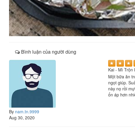
Bình luận của người dùng
Kai - Mì Trộn
Một bữa ăn tr
ngọt giúp. Suấ
này nọ rồi mực
ổn áp hơn nhi
By
nam.tn.9999
Aug 30, 2020