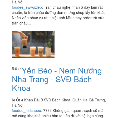
Hà Nội
foodee_9wwpzjep
:
Trân châu nghệ nhân ở đây làm rất
chuẩn, là trân châu đường đen nhưng shop lấy tên khác
Nhân viên phục vụ rất nhiệt tình Mình hay order trà sữa
trân châu...
Yến Béo - Nem Nướng
5.0
/ 5
Nha Trang - SVĐ Bách
Khoa
Ki Ốt 4 Khán Đài B SVĐ Bách Khoa, Quận Hai Bà Trưng,
Hà Nội
foodee_n4fsnpeu
:
???? Không gian quán : sạch sẽ mát
mẻ cũng kha khá nhiều bàn to nên đii với hội bạn cũng