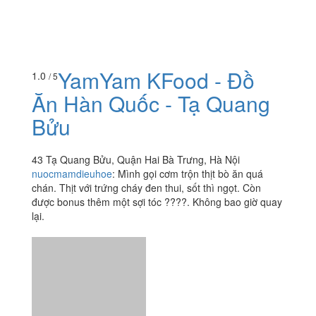
YamYam KFood - Đồ
1.0
/ 5
Ăn Hàn Quốc - Tạ Quang
Bửu
43 Tạ Quang Bửu, Quận Hai Bà Trưng, Hà Nội
nuocmamdieuhoe
:
Mình gọi cơm trộn thịt bò ăn quá
chán. Thịt với trứng cháy đen thui, sốt thì ngọt. Còn
được bonus thêm một sợi tóc ????. Không bao giờ quay
lại.