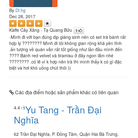
By
Dl.hg
Dec 28, 2017
Kàffe Cây Xăng - Tạ Quang Bửu
1
-Mình đi với bạn đúng dịp giáng sinh nên có set trà bánh rất
hợp lý ???????? Mình đi tối không gian rộng khá yên tĩnh
.ấn tượng về quán vẫn rất tốt giống như lần đầu mình đến
???? Bánh red velvet và tiramisu ở đây ngon lắm nhé
???????? .có lẽ vì k hợp nên trà thì mình thấy k có gì đặc
biệt và hơi khó uống chút thôi ))
Các địa điểm hoặc sản phẩm khác có liên quan
Yu Tang - Trần Đại
4.4
/ 5
Nghĩa
62 Trần Đại Nghĩa, P. Đồng Tâm, Quận Hai Bà Trưng,