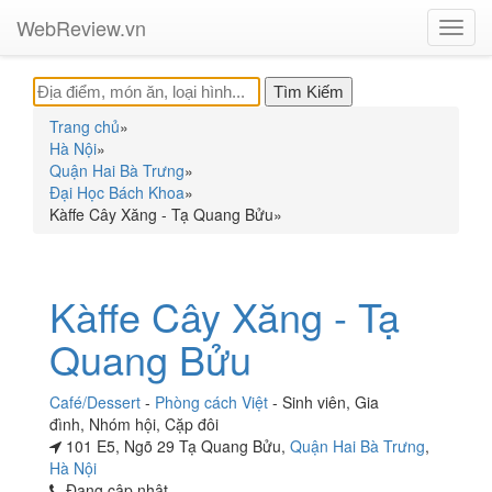
WebReview.vn
Toggl
navig
Trang chủ
»
Hà Nội
»
Quận Hai Bà Trưng
»
Đại Học Bách Khoa
»
Kàffe Cây Xăng - Tạ Quang Bửu
»
Kàffe Cây Xăng - Tạ
Quang Bửu
Café/Dessert
-
Phòng cách Việt
-
Sinh viên
,
Gia
đình
,
Nhóm hội
,
Cặp đôi
101 E5, Ngõ 29 Tạ Quang Bửu,
Quận Hai Bà Trưng
,
Hà Nội
Đang cập nhật