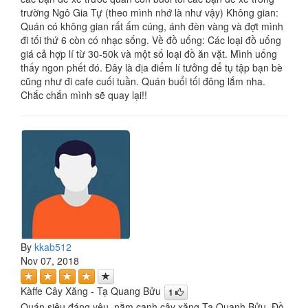
trường Ngô Gia Tự (theo mình nhớ là như vậy) Không gian:
Quán có không gian rất ấm cúng, ánh đèn vàng và đợt mình
đi tối thứ 6 còn có nhạc sống. Về đồ uống: Các loại đồ uống
giá cả hợp lí từ 30-50k và một số loại đồ ăn vặt. Mình uống
thấy ngon phết đó. Đây là địa điểm lí tưởng để tụ tập bạn bè
cũng như đi cafe cuối tuần. Quán buổi tối đông lắm nha.
Chắc chắn mình sẽ quay lại!!
By
kkab512
Nov 07, 2018
Kàffe Cây Xăng - Tạ Quang Bửu
1
Quán siêu đáng yêu, nằm cạnh cây xăng Tạ Quanh Bửu. Đồ