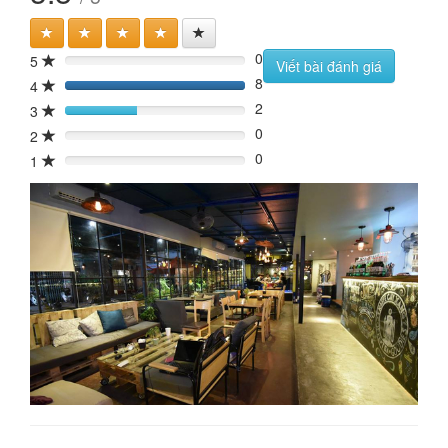
0
5
0%
Viết bài đánh giá
8
4
160%
2
3
40%
0
2
0%
0
1
0%