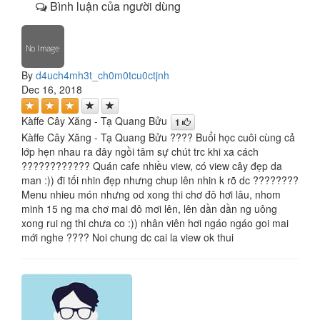
Bình luận của người dùng
By
d4uch4mh3t_ch0m0tcu0ctjnh
Dec 16, 2018
Kàffe Cây Xăng - Tạ Quang Bửu
1
Kàffe Cây Xăng - Tạ Quang Bửu ???? Buổi học cuôi cùng cả
lớp hẹn nhau ra đây ngồi tâm sự chút trc khi xa cách
???????????? Quán cafe nhiều view, có view cây đẹp da
man :)) đi tối nhin đẹp nhưng chup lên nhin k rõ dc ????????
Menu nhieu món nhưng od xong thi chơ đô hơi lâu, nhom
minh 15 ng ma chơ mai đô mơi lên, lên dần dần ng uông
xong rui ng thi chưa co :)) nhân viên hơi ngáo ngáo goi mai
mới nghe ???? Noi chung dc cai la view ok thui