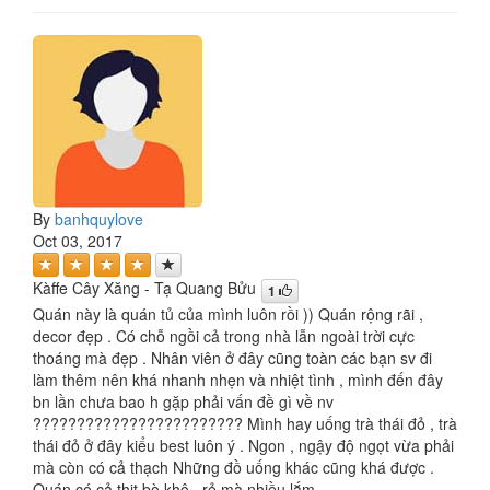
By
banhquylove
Oct 03, 2017
Kàffe Cây Xăng - Tạ Quang Bửu
1
Quán này là quán tủ của mình luôn rồi )) Quán rộng rãi ,
decor đẹp . Có chỗ ngồi cả trong nhà lẫn ngoài trời cực
thoáng mà đẹp . Nhân viên ở đây cũng toàn các bạn sv đi
làm thêm nên khá nhanh nhẹn và nhiệt tình , mình đến đây
bn lần chưa bao h gặp phải vấn đề gì về nv
???????????????????????? Mình hay uống trà thái đỏ , trà
thái đỏ ở đây kiểu best luôn ý . Ngon , ngậy độ ngọt vừa phải
mà còn có cả thạch Những đồ uống khác cũng khá được .
Quán có cả thịt bò khô , rẻ mà nhiều lắm