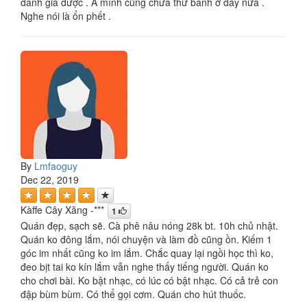
đánh giá được . À mình cũng chưa thử bánh ở đây nữa .
Nghe nói là ổn phết .
By
Lmfaoguy
Dec 22, 2019
Kàffe Cây Xăng -***
1
Quán đẹp, sạch sẽ. Cà phê nâu nóng 28k bt. 10h chủ nhật.
Quán ko đông lắm, nói chuyện và làm đồ cũng ồn. Kiếm 1
góc im nhất cũng ko im lắm. Chắc quay lại ngồi học thì ko,
đeo bịt tai ko kín lắm vẫn nghe thấy tiếng người. Quán ko
cho chơi bài. Ko bật nhạc, có lúc có bật nhạc. Có cả trẻ con
đập bùm bùm. Có thể gọi cơm. Quán cho hút thuốc.