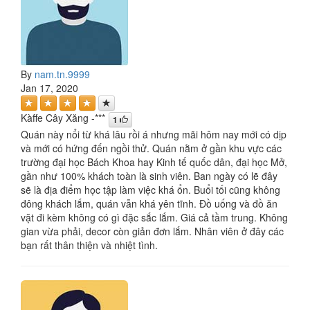
By
nam.tn.9999
Jan 17, 2020
Kàffe Cây Xăng -***
1
Quán này nổi từ khá lâu rồi á nhưng mãi hôm nay mới có dịp
và mới có hứng đến ngồi thử. Quán nằm ở gần khu vực các
trường đại học Bách Khoa hay Kinh tế quốc dân, đại học Mở,
gần như 100% khách toàn là sinh viên. Ban ngày có lẽ đây
sẽ là địa điểm học tập làm việc khá ổn. Buổi tối cũng không
đông khách lắm, quán vẫn khá yên tĩnh. Đồ uống và đồ ăn
vặt đi kèm không có gì đặc sắc lắm. Giá cả tầm trung. Không
gian vừa phải, decor còn giản đơn lắm. Nhân viên ở đây các
bạn rất thân thiện và nhiệt tình.