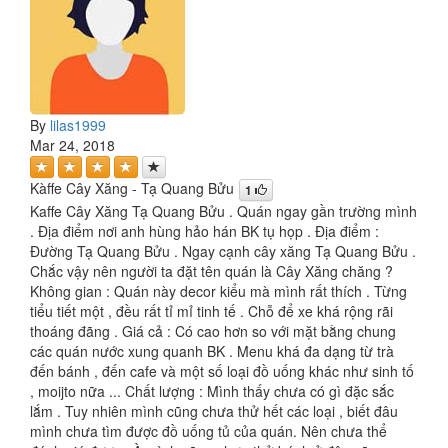
By
lilas1999
Mar 24, 2018
Kàffe Cây Xăng - Tạ Quang Bửu
1
Kaffe Cây Xăng Tạ Quang Bửu . Quán ngay gần trường mình
. Địa điểm nơi anh hùng hảo hán BK tụ họp . Địa điểm :
Đường Tạ Quang Bửu . Ngay cạnh cây xăng Tạ Quang Bửu .
Chắc vậy nên người ta đặt tên quán là Cây Xăng chăng ?
Không gian : Quán này decor kiểu mà mình rất thích . Từng
tiểu tiết một , đều rất tỉ mỉ tinh tế . Chỗ để xe khá rộng rãi
thoáng đãng . Giá cả : Có cao hơn so với mặt bằng chung
các quán nước xung quanh BK . Menu khá đa dạng từ trà
đến bánh , đến cafe và một số loại đồ uống khác như sinh tố
, moijto nữa ... Chất lượng : Mình thấy chưa có gì đặc sắc
lắm . Tuy nhiên mình cũng chưa thử hết các loại , biết đâu
mình chưa tìm được đồ uống tủ của quán. Nên chưa thể