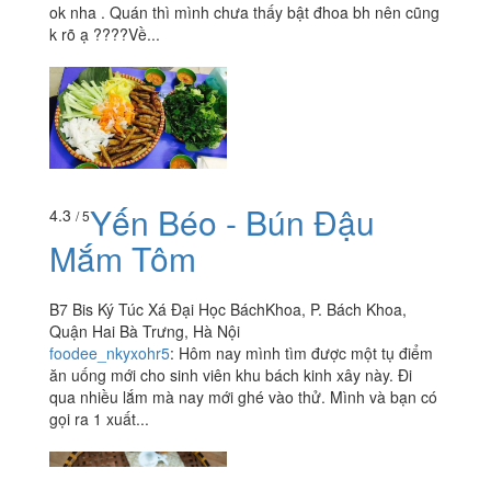
ok nha . Quán thì mình chưa thấy bật đhoa bh nên cũng
k rõ ạ ????Về...
Yến Béo - Bún Đậu
4.3
/ 5
Mắm Tôm
B7 Bis Ký Túc Xá Đại Học BáchKhoa, P. Bách Khoa,
Quận Hai Bà Trưng, Hà Nội
foodee_nkyxohr5
:
Hôm nay mình tìm được một tụ điểm
ăn uống mới cho sinh viên khu bách kinh xây này. Đi
qua nhiều lắm mà nay mới ghé vào thử. Mình và bạn có
gọi ra 1 xuất...